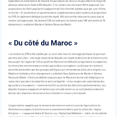
Cependant, la contestation de l'accord n'a pas abouti car celui-ci n'a pas atteint la majorité
absolue nécessaire, fixée à 360 députés. Il lui restait une voix avant d'être approuvé. Les
propositions du Parti populaire espagnol et de Vox n'ont été rejetées que par une infime
minorité. « Si seulement un parlementaire supplémentaire avait soutenu la proposition
du PPE, le règlement délégué aurait été rejeté. 360 voix ont été nécessaires pour que la
motion soit approuvée. Seulement 359 ont voté pour la motion, avec 188 voix contre et 76
abstentions », a déploré Western Sahara Resource Watch.
« Du côté du Maroc »
« La motion du PPE a été rejetée par un seul vote, mais le message politique ne pourrait
pas être plus clair : une large majorité de députés ont rejeté la décision de la Commission
d'assouplir les règles de l'UE au profit du Maroc et ont défendu la législation européenne,
les droits des consommateurs et des agriculteurs européens. Le fait que les motions
aient été présentées par des groupes politiques qui ont tendance à être plus alignés sur
Rabat est révélateur d'un changement », a déclaré Sara Eyckmans de Western Sahara
Resource Watch. « C'est une défaite majeure pour le Maroc en termes de lobbying et un
signe clair que, dans les batailles à venir, la légalité – et les moyens de subsistance des
agriculteurs européens – reviennent enfin au centre des décisions parlementaires. Les
députés français, espagnols et italiens qui ont voté contre ou se sont abstenus devront
donner des réponses sérieuses à leurs électeurs ruraux », a-t-il ajouté.
L'organisation rappelle que la semaine dernière en commission de l'agriculture du
Parlement européen, la Commission a ouvertement admis que la notion de « région
d'origine » – « Laayoune-Sakia El Hamra » ou « Dajla-Oued Eddahab » – était « le résultat de