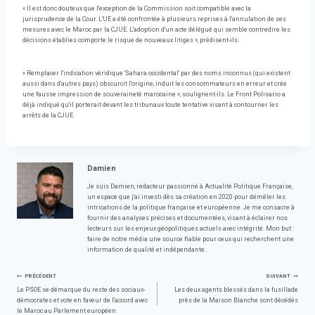
« Il est donc douteux que l'exception de la Commission soit compatible avec la
jurisprudence de la Cour. L'UE a été confrontée à plusieurs reprises à l'annulation de ses
mesures avec le Maroc par la CJUE. L'adoption d'un acte délégué qui semble contredire les
décisions établies comporte le risque de nouveaux litiges », prédisent-ils.
« Remplacer l'indication véridique 'Sahara occidental' par des noms inconnus (qui existent
aussi dans d'autres pays) obscurcit l'origine, induit les consommateurs en erreur et crée
une fausse impression de souveraineté marocaine », soulignent-ils. Le Front Polisario a
déjà indiqué qu'il porterait devant les tribunaux toute tentative visant à contourner les
arrêts de la CJUE.
Damien
Je suis Damien, rédacteur passionné à Actualité Politique Française,
un espace que j'ai investi dès sa création en 2020 pour démêler les
intrications de la politique française et européenne. Je me consacre à
fournir des analyses précises et documentées, visant à éclairer nos
lecteurs sur les enjeux géopolitiques actuels avec intégrité. Mon but :
faire de notre média une source fiable pour ceux qui recherchent une
information de qualité et indépendante.
Navigation
PRÉCÉDENT
SUIVANT
Le PSOE se démarque du reste des sociaux-
Les deux agents blessés dans la fusillade
démocrates et vote en faveur de l'accord avec
près de la Maison Blanche sont décédés
de
le Maroc au Parlement européen