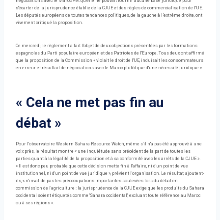
négociations avec le Maroc » et qu'elle ne pouvait fournir aucune base juridique pour
s'écarter de la jurisprudence établie de la CJUE et des règles de commercialisation de l'UE.
Les députés européens de toutes tendances politiques, de la gauche à l’extrême droite, ont
vivement critiqué la proposition.
Ce mercredi, le règlement a fait l'objet de deux objections présentées par les formations
espagnoles du Parti populaire européen et des Patriotes de l'Europe. Tous deux ont affirmé
que la proposition de la Commission « violait le droit de l'UE, induisait les consommateurs
en erreur et résultait de négociations avec le Maroc plutôt que d'une nécessité juridique ».
« Cela ne met pas fin au
débat »
Pour l'observatoire Western Sahara Resource Watch, même s'il n'a pas été approuvé à une
voix près, le résultat montre « une inquiétude sans précédent de la part de toutes les
parties quant à la légalité de la proposition et à sa conformité avec les arrêts de la CJUE ».
« Il est donc peu probable que cette décision mette fin à l'affaire, ni d'un point de vue
institutionnel, ni d'un point de vue juridique », prévient l'organisation. Le résultat, ajoutent-
ils, « n'invalide pas les préoccupations importantes soulevées lors du débat en
commission de l'agriculture : la jurisprudence de la CJUE exige que les produits du Sahara
occidental soient étiquetés comme 'Sahara occidental', excluant toute référence au Maroc
ou à ses régions ».