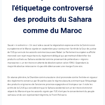
l'étiquetage controversé
des produits du Sahara
comme du Maroc
Sauvé « in extremis ». Un seul vote a sauvé la négociation expresse entre la Commission
européenne et le Maroc signée en septembre pour contourner l'arrêt de la Cour de justice
de l'UE qui annule les accords commerciaux avec Rabat. Le Parlement européen a affiché
mercredi son rejet majoritaire du règlement délégué qui permettrait d'identifier les
produits cultivés au Sahara occidental comme provenant de prétendues « régions
marocaines », un territoire en attente de décolonisation selon l'ONU. Cependant, la
majorité absolue nécessaire n’a pas été obtenue avec une marge d’une voix.
En séance plénière, la Chambre communautaire s'est prononcée contre l'entrée en vigueur
des règlements convenus par Bruxelles avec le régime alaouite, estimant que l'étiquetage
des produits originaires de l'ancienne province espagnole est trompeur car il viole les
arrêts de la CJUE qui considèrent que le Sahara occidental est un territoire distinct et
séparé du Maroc et que les accords signés par l'UE n'ont pas le consentement du peuple
sahraoui et de son représentant légitime, le Front Polisario.