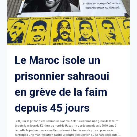
Le Maroc isole un
prisonnier sahraoui
en grève de la faim
depuis 45 jours
Le 8 juin, la prisonnière sahraouie Naama Asfari a entamé une grève de la faim
depuis la prison de Kénitra, au nord de Rabat. Il y est détenu depuis 2010, date à
laquelle la justice marocaine l'a condamné à trente ans de prison pour avoir
participé à une manifestation pacifique contre l'occupation du Sahara occidental….