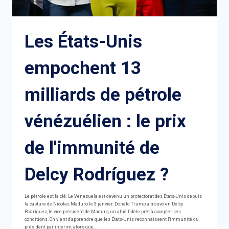
Les États-Unis
empochent 13
milliards de pétrole
vénézuélien : le prix
de l'immunité de
Delcy Rodríguez ?
Le pétrole est la clé. Le Venezuela est devenu un protectorat des États-Unis depuis
la capture de Nicolas Maduro le 3 janvier. Donald Trump a trouvé en Delcy
Rodríguez, le vice-président de Maduro, un allié fidèle prêt à accepter ses
conditions. On vient d'apprendre que les États-Unis reconnaissent l'immunité du
président par intérim, alors que…