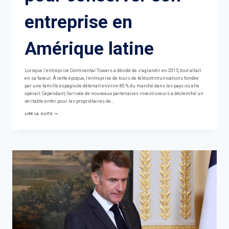
entreprise en
Amérique latine
Lorsque l’entreprise Continental Towers a décidé de s’agrandir en 2015, tout allait
en sa faveur. À cette époque, l’entreprise de tours de télécommunications fondée
par une famille espagnole détenait environ 80 % du marché dans les pays où elle
opérait. Cependant, l'arrivée de nouveaux partenaires investisseurs a déclenché un
véritable enfer pour les propriétaires de…
LA
LIRE LA SUITE
BATAILLE
D'UNE
FAMILLE
ESPAGNOLE
POUR
CONSERVER
SON
ENTREPRISE
EN
AMÉRIQUE
LATINE