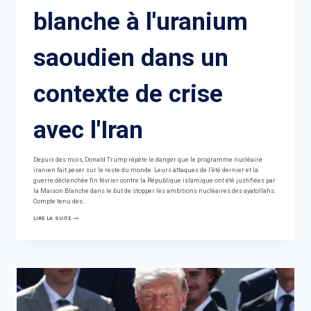
blanche à l'uranium
saoudien dans un
contexte de crise
avec l'Iran
Depuis des mois, Donald Trump répète le danger que le programme nucléaire
iranien fait peser sur le reste du monde. Leurs attaques de l’été dernier et la
guerre déclenchée fin février contre la République islamique ont été justifiées par
la Maison Blanche dans le but de stopper les ambitions nucléaires des ayatollahs.
Compte tenu des…
TRUMP
LIRE LA SUITE
DONNE
CARTE
BLANCHE
À
L'URANIUM
SAOUDIEN
DANS
UN
CONTEXTE
DE
CRISE