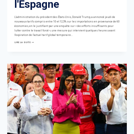
l'Espagne
L'administration du président des États-Unis, Donald Trump, a annoncé jeudi de
nouveaux tarifs compris entre 10 et 12,5% sur les importations en provenance de 60
économies, en le justifiant par une enquête sur « des efforts insuffisants pour
lutter contre le travail forcé », une mesure qui intervient quelques heures avant
l'expiration de l'actuel tarif global temporaire…
TRUMP
LIRE LA SUITE
IMPOSE
DE
NOUVEAUX
DROITS
DE
DOUANE
ALLANT
JUSQU'À
12,5%
À
60
PAYS,
DONT
L'ESPAGNE