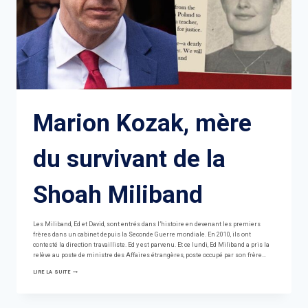
Marion Kozak, mère
du survivant de la
Shoah Miliband
Les Miliband, Ed et David, sont entrés dans l’histoire en devenant les premiers
frères dans un cabinet depuis la Seconde Guerre mondiale. En 2010, ils ont
contesté la direction travailliste. Ed y est parvenu. Et ce lundi, Ed Miliband a pris la
relève au poste de ministre des Affaires étrangères, poste occupé par son frère…
MARION
LIRE LA SUITE
KOZAK,
MÈRE
DU
SURVIVANT