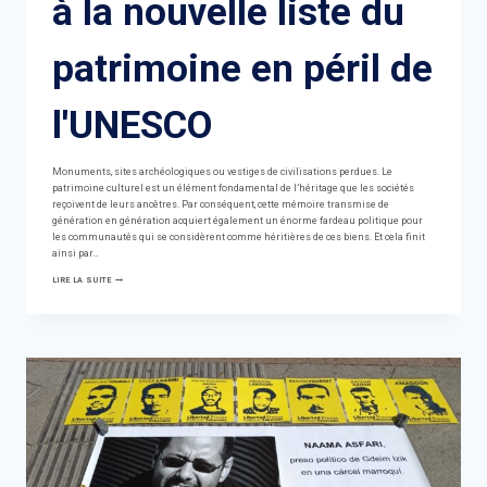
à la nouvelle liste du
patrimoine en péril de
l'UNESCO
Monuments, sites archéologiques ou vestiges de civilisations perdues. Le
patrimoine culturel est un élément fondamental de l’héritage que les sociétés
reçoivent de leurs ancêtres. Par conséquent, cette mémoire transmise de
génération en génération acquiert également un énorme fardeau politique pour
les communautés qui se considèrent comme héritières de ces biens. Et cela finit
ainsi par…
LA
LIRE LA SUITE
COLÈRE
D'ISRAËL
FACE
À
LA
NOUVELLE
LISTE
DU
PATRIMOINE
EN
PÉRIL
DE
L'UNESCO