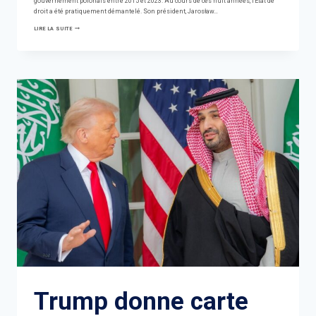
gouvernement polonais entre 2015 et 2023. Au cours de ces huit années, l'État de
droit a été pratiquement démantelé. Son président, Jarosław…
LE
LIRE LA SUITE
DÉCLIN
DE
KACZYNSKI,
LE
ROI
DU
NATIONAL-
POPULISME
EN
POLOGNE
Trump donne carte