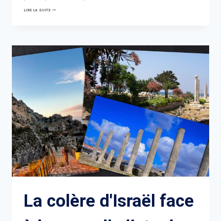
LES
LIRE LA SUITE
ÉTATS-
UNIS
EMPOCHENT
13
MILLIARDS
DE
PÉTROLE
VÉNÉZUÉLIEN
:
LE
PRIX
DE
L'IMMUNITÉ
DE
DELCY
RODRÍGUEZ
?
La colère d'Israël face