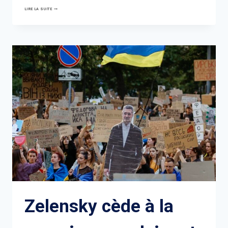
LE
LIRE LA SUITE
MAROC
ISOLE
UN
PRISONNIER
SAHRAOUI
EN
GRÈVE
DE
LA
FAIM
DEPUIS
45
JOURS
Zelensky cède à la