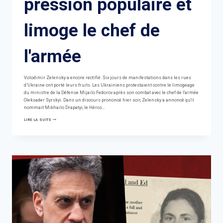
pression populaire et
limoge le chef de
l'armée
Volodimir Zelensky a encore rectifié. Six jours de manifestations dans les rues
d’Ukraine ont porté leurs fruits. Les Ukrainiens protestaient contre le limogeage
du ministre de la Défense Mijailo Fedorov après son combat avec le chef de l'armée
Oleksader Syrskyi. Dans un discours prononcé hier soir, Zelensky a annoncé qu'il
nommait Mikhailo Drapatyi, le Héros…
ZELENSKY
LIRE LA SUITE
CÈDE
À
LA
PRESSION
POPULAIRE
ET
LIMOGE
LE
CHEF
DE
L'ARMÉE