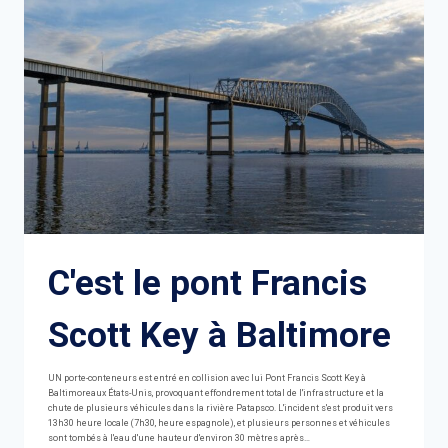
C'est le pont Francis
Scott Key à Baltimore
UN porte-conteneurs est entré en collision avec lui Pont Francis Scott Key à
Baltimoreaux États-Unis, provoquant effondrement total de l'infrastructure et la
chute de plusieurs véhicules dans la rivière Patapsco. L'incident s'est produit vers
13h30 heure locale (7h30, heure espagnole), et plusieurs personnes et véhicules
sont tombés à l'eau d'une hauteur d'environ 30 mètres après…