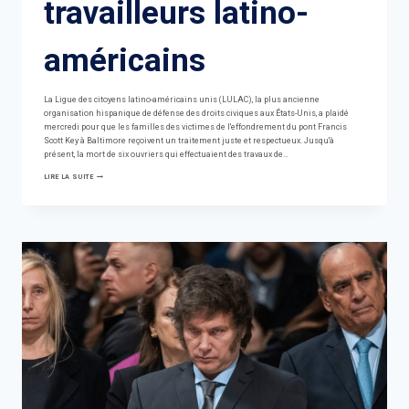
travailleurs latino-
américains
La Ligue des citoyens latino-américains unis (LULAC), la plus ancienne
organisation hispanique de défense des droits civiques aux États-Unis, a plaidé
mercredi pour que les familles des victimes de l'effondrement du pont Francis
Scott Key à Baltimore reçoivent un traitement juste et respectueux. Jusqu'à
présent, la mort de six ouvriers qui effectuaient des travaux de…
LES
LIRE LA SUITE
SIX
MORTS
SUR
LE
PONT
DE
BALTIMORE
ÉTAIENT
DES
TRAVAILLEURS
LATINO-
AMÉRICAINS