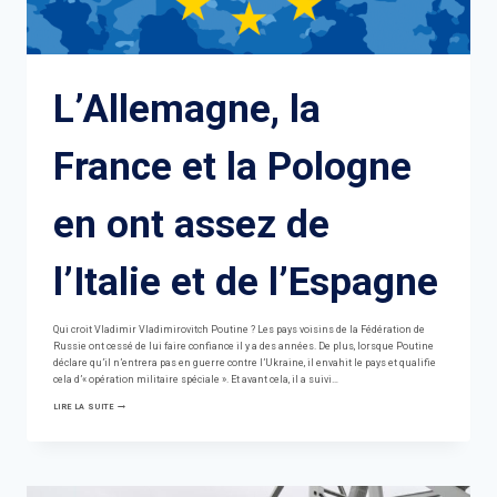
L’Allemagne, la
France et la Pologne
en ont assez de
l’Italie et de l’Espagne
Qui croit Vladimir Vladimirovitch Poutine ? Les pays voisins de la Fédération de
Russie ont cessé de lui faire confiance il y a des années. De plus, lorsque Poutine
déclare qu’il n’entrera pas en guerre contre l’Ukraine, il envahit le pays et qualifie
cela d’« opération militaire spéciale ». Et avant cela, il a suivi…
L’ALLEMAGNE,
LIRE LA SUITE
LA
FRANCE
ET
LA
POLOGNE
EN
ONT