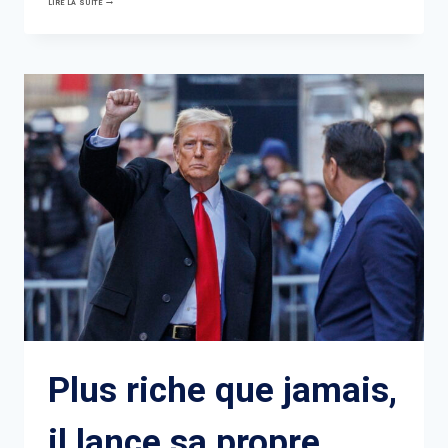
LIRE LA SUITE
CRÉE
DES
ÉLECTIONS
SUR
MESURE
Plus riche que jamais,
il lance sa propre