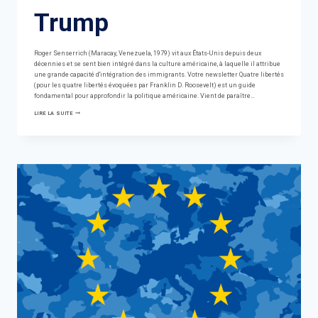
Trump
Roger Senserrich (Maracay, Venezuela, 1979) vit aux États-Unis depuis deux
décennies et se sent bien intégré dans la culture américaine, à laquelle il attribue
une grande capacité d'intégration des immigrants. Votre newsletter Quatre libertés
(pour les quatre libertés évoquées par Franklin D. Roosevelt) est un guide
fondamental pour approfondir la politique américaine. Vient de paraître…
L'HOMME
LIRE LA SUITE
QUI
EXPLIQUE
POURQUOI
LES
ÉTATS-
UNIS
SE
SONT
SÉPARÉS
ET
QUE
CE
N'ÉTAIT
PAS
SEULEMENT
À
CAUSE
DE
TRUMP