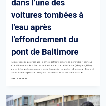
dans l'une des
voitures tombées à
l'eau après
l'effondrement du
pont de Baltimore
Les corps de deux personnes Ils ont été retrouvés morts ce mercredi à l'intérieur
d'un véhicule tombé à l'eau en s'effondrant un pont à Baltimore (Maryland, USA)
après l'attaque d'un cargo qui a perdu le contrôle. L'une des victimes avait 35 ans et
les 26 autresLa police du Maryland l'a annoncé lors d'une conférence de…
DEUX
LIRE LA SUITE
CORPS
RETROUVÉS
DANS
L'UNE
DES
VOITURES
TOMBÉES
À
L'EAU