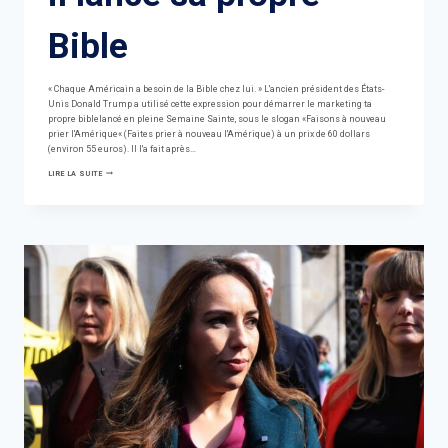
Bible
« Chaque Américain a besoin de la Bible chez lui. » L'ancien président des États-
Unis Donald Trump a utilisé cette expression pour démarrer le marketing ta
propre biblelancé en pleine Semaine Sainte, sous le slogan «Faisons à nouveau
prier l'Amérique« (Faites prier à nouveau l'Amérique) à un prix de 60 dollars
(environ 55 euros). Il l'a fait après…
PLUS
LIRE LA SUITE
RICHE
QUE
JAMAIS,
IL
LANCE
SA
PROPRE
BIBLE