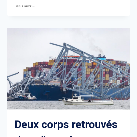
MILEI
LIRE LA SUITE
QUALIFIE
PETRO
DE
« MEURTRIER
TERRORISTE »
ET
LA
COLOMBIE
EXPULSE
SES
DIPLOMATES
Deux corps retrouvés