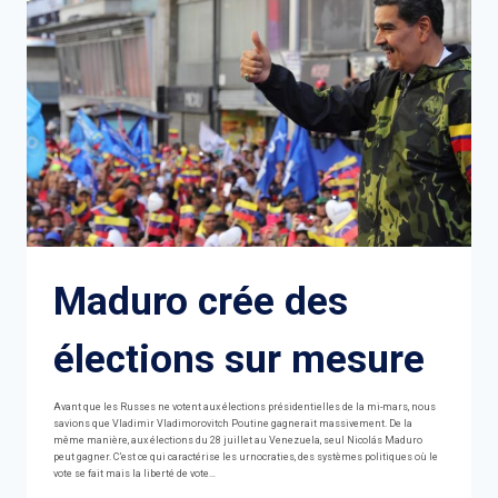
APRÈS
L'EFFONDREMENT
DU
PONT
DE
BALTIMORE
Maduro crée des
élections sur mesure
Avant que les Russes ne votent aux élections présidentielles de la mi-mars, nous
savions que Vladimir Vladimorovitch Poutine gagnerait massivement. De la
même manière, aux élections du 28 juillet au Venezuela, seul Nicolás Maduro
peut gagner. C’est ce qui caractérise les urnocraties, des systèmes politiques où le
vote se fait mais la liberté de vote…
MADURO