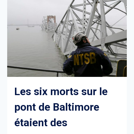
ASSEZ
DE
L’ITALIE
ET
DE
L’ESPAGNE
Les six morts sur le
pont de Baltimore
étaient des