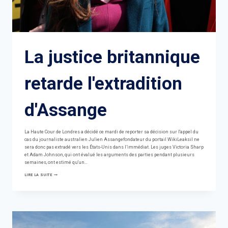
La justice britannique
retarde l'extradition
d'Assange
La Haute Cour de Londres a décidé ce mardi de reporter sa décision sur l'appel du
cas du journaliste australien Julien Assangefondateur du portail WikiLeaksil ne
sera donc pas extradé vers les États-Unis dans l’immédiat. Les juges Victoria Sharp
et Adam Johnson, qui ont évalué les arguments des parties pendant plusieurs
semaines, ont estimé qu'un…
LA
LIRE LA SUITE
JUSTICE
BRITANNIQUE
RETARDE
L'EXTRADITION
D'ASSANGE