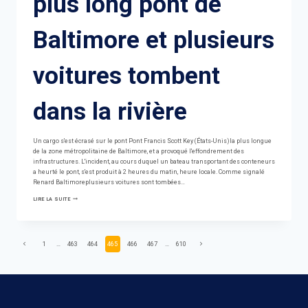
plus long pont de
Baltimore et plusieurs
voitures tombent
dans la rivière
Un cargo s'est écrasé sur le pont Pont Francis Scott Key (États-Unis)la plus longue
de la zone métropolitaine de Baltimore, et a provoqué l'effondrement des
infrastructures. L'incident, au cours duquel un bateau transportant des conteneurs
a heurté le pont, s'est produit à 2 heures du matin, heure locale. Comme signalé
Renard Baltimoreplusieurs voitures sont tombées…
UN
LIRE LA SUITE
BATEAU
EFFONDRE
LE
PLUS
LONG
Page
Previous
Next
1
…
463
464
465
466
467
…
610
PONT
DE
Page
Page
BALTIMORE
navigation
ET
PLUSIEURS
VOITURES
TOMBENT
DANS