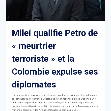
Milei qualifie Petro de
« meurtrier
terroriste » et la
Colombie expulse ses
diplomates
Hier mercredi, le gouvernement colombien a ordonné l'expulsion des diplomates
de l'ambassade d'Argentine à Bogotá. Il l'a fait en réponse aux déclarations à CNN
en Español du président argentin, Javier Milei, dans lesquelles il qualifiait le
président colombien, Gustavo Petro, de « terroriste meurtrier ». En conséquence, le
ministère colombien des Affaires étrangères a communiqué…