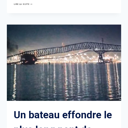
C'EST
LIRE LA SUITE
LE
PONT
FRANCIS
SCOTT
KEY
À
BALTIMORE
Un bateau effondre le