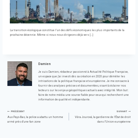
La transition écologique constitue l’un des défis économiques les plus importants de la
prochaine décennie. Même si nous nous dirigeons déjà vers […]
Damien
Je suis Damien, rédacteur passionné à Actualité Politique Française,
un espace que j'ai investi dès sa création en 2020 pour démêler les
intrications de la politique française et européenne. Je me consacre à
fournir des analyses précises et documentées, visant à éclairer nos
lecteurs sur les enjeux géopolitiques actuels avec intégrité. Mon but :
faire de notre média une source fiable pour ceux qui recherchent une
information de qualité et indépendante.
Navigation
PRÉCÉDENT
SUIVANT
Aux Pays-Bas, la police a abattu un homme
Věra Jourová, la gardienne de l'État de droit
armé près d'une fan zone
dans l'Union européenne
de