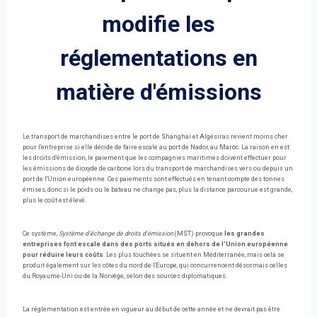
modifie les
réglementations en
matière d'émissions
Le transport de marchandises entre le port de Shanghai et Algésiras revient moins cher
pour l'entreprise si elle décide de faire escale au port de Nador, au Maroc. La raison en est
les droits d'émission, le paiement que les compagnies maritimes doivent effectuer pour
les émissions de dioxyde de carbone lors du transport de marchandises vers ou depuis un
port de l'Union européenne. Ces paiements sont effectués en tenant compte des tonnes
émises, donc si le poids ou le bateau ne change pas, plus la distance parcourue est grande,
plus le coût est élevé.
Ce système,
Système d'échange de droits d'émission
(MST) provoque
les grandes
entreprises font escale dans des ports situés en dehors de l'Union européenne
pour réduire leurs coûts
. Les plus touchées se situent en Méditerranée, mais cela se
produit également sur les côtes du nord de l'Europe, qui concurrencent désormais celles
du Royaume-Uni ou de la Norvège, selon des sources diplomatiques.
La réglementation est entrée en vigueur au début de cette année et ne devrait pas être