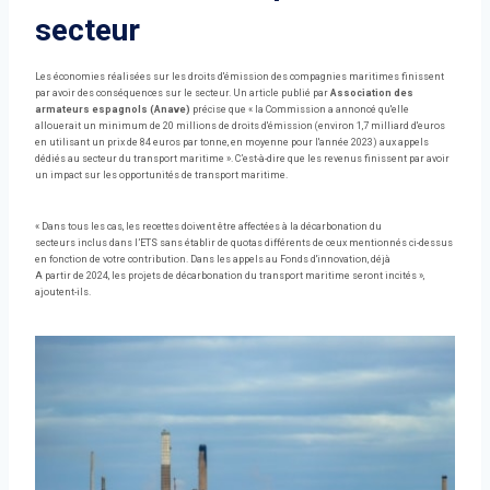
secteur
Les économies réalisées sur les droits d'émission des compagnies maritimes finissent
par avoir des conséquences sur le secteur. Un article publié par
Association des
armateurs espagnols (Anave)
précise que « la Commission a annoncé qu'elle
allouerait un minimum de 20 millions de droits d'émission (environ 1,7 milliard d'euros
en utilisant un prix de 84 euros par tonne, en moyenne pour l'année 2023) aux appels
dédiés au secteur du transport maritime ». C’est-à-dire que les revenus finissent par avoir
un impact sur les opportunités de transport maritime.
« Dans tous les cas, les recettes doivent être affectées à la décarbonation du
secteurs inclus dans l’ETS sans établir de quotas différents de ceux mentionnés ci-dessus
en fonction de votre contribution. Dans les appels au Fonds d'innovation, déjà
A partir de 2024, les projets de décarbonation du transport maritime seront incités »,
ajoutent-ils.