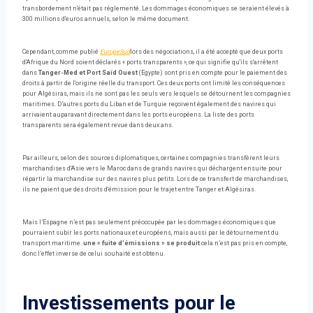
transbordement n'était pas réglementé. Les dommages économiques se seraient élevés à
300 millions d'euros annuels, selon le même document.
Cependant, comme publié
EuropeSud
lors des négociations, il a été accepté que deux ports
d'Afrique du Nord soient déclarés « ports transparents », ce qui signifie qu'ils s'arrêtent
dans
Tanger-Med et Port Saïd Ouest
(Egypte) sont pris en compte pour le paiement des
droits à partir de l'origine réelle du transport. Ces deux ports ont limité les conséquences
pour Algésiras, mais ils ne sont pas les seuls vers lesquels se détournent les compagnies
maritimes. D’autres ports du Liban et de Turquie reçoivent également des navires qui
arrivaient auparavant directement dans les ports européens. La liste des ports
transparents sera également revue dans deux ans.
Par ailleurs, selon des sources diplomatiques, certaines compagnies transfèrent leurs
marchandises d'Asie vers le Maroc dans de grands navires qui déchargent ensuite pour
répartir la marchandise sur des navires plus petits. Lors de ce transfert de marchandises,
ils ne paient que des droits d'émission pour le trajet entre Tanger et Algésiras.
Mais l’Espagne n’est pas seulement préoccupée par les dommages économiques que
pourraient subir les ports nationaux et européens, mais aussi par le détournement du
transport maritime.
une « fuite d'émissions » se produit
cela n’est pas pris en compte,
donc l’effet inverse de celui souhaité est obtenu.
Investissements pour le