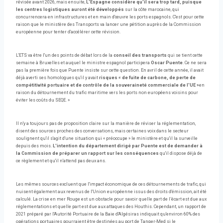
révisée avant 2026, mais ensuite,
L'Espagne considère qu'il sera trop tard, puisque
les centres logistiques auront été développés
sur la côte marocaine, qui
concurrencera en infrastructures et en main d'œuvre les ports espagnols. C'est pour cette
raison que le ministère des Transports va lancer une pétition auprès de la Commission
européenne pour tenter d'accélérer cette révision.
L'ETS va être l'un des points de débat lors de la
conseil des transports
qui se tient cette
semaine à Bruxelles et auquel le ministre espagnol participera
Oscar Puente
. Ce ne sera
pas la première fois que Puente insiste sur cette question. En avril de cette année, il avait
déjà averti ses homologues qu'il y avait
risques « de fuite de carbone, de perte de
compétitivité portuaire et de contrôle de la souveraineté commerciale de l'UE »
en
raison du détournement du trafic maritime vers les ports non européens voisins pour
éviter les coûts du SEQE. »
Il n'y a toujours pas de proposition claire sur la manière de réviser la réglementation,
disent des sources proches des conversations, mais certaines voix dans le secteur
soulignent qu'il s'agit d'une situation qui « préoccupe » le ministère et qu'il la surveille
depuis des mois.
L'intention du département dirigé par Puente est de demander à
la Commission de préparer un rapport sur les conséquences
qu'il dispose déjà de
ce règlement et qu'il n'attend pas deux ans.
Les mêmes sources excluent que l'impact économique de ces détournements de trafic, qui
nuisent également aux revenus de l'Union européenne issus des droits d'émission, ait été
calculé. La crise en mer Rouge est un obstacle pour savoir quelle part de l’écart est due aux
réglementations et quelle part est due aux attaques des Houthis. Cependant, un rapport de
2021 préparé par l'Autorité Portuaire de la Baie d'Algésiras indiquait qu'environ 60% des
opérations portuaires pourraient être destinées au port de Tanger-Med si le