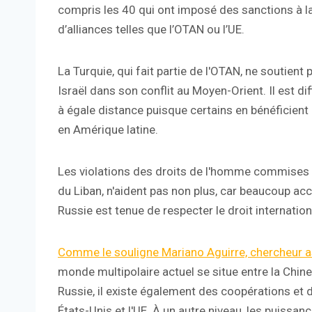
compris les 40 qui ont imposé des sanctions à l
d’alliances telles que l’OTAN ou l’UE.
La Turquie, qui fait partie de l'OTAN, ne soutient
Israël dans son conflit au Moyen-Orient. Il est diff
à égale distance puisque certains en bénéficient
en Amérique latine.
Les violations des droits de l'homme commises ce
du Liban, n'aident pas non plus, car beaucoup acc
Russie est tenue de respecter le droit internationa
Comme le souligne Mariano Aguirre, chercheur 
monde multipolaire actuel se situe entre la Chine e
Russie, il existe également des coopérations et
États-Unis et l'UE. À un autre niveau, les puiss