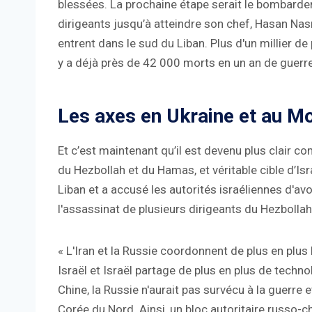
blessées. La prochaine étape serait le bombarde
dirigeants jusqu’à atteindre son chef, Hasan Na
entrent dans le sud du Liban. Plus d'un millier d
y a déjà près de 42 000 morts en un an de guerre
Les axes en Ukraine et au M
Et c’est maintenant qu’il est devenu plus clair c
du Hezbollah et du Hamas, et véritable cible d’Isr
Liban et a accusé les autorités israéliennes d'a
l'assassinat de plusieurs dirigeants du Hezbollah
« L'Iran et la Russie coordonnent de plus en plus
Israël et Israël partage de plus en plus de technol
Chine, la Russie n'aurait pas survécu à la guerre 
Corée du Nord. Ainsi, un bloc autoritaire russo-c