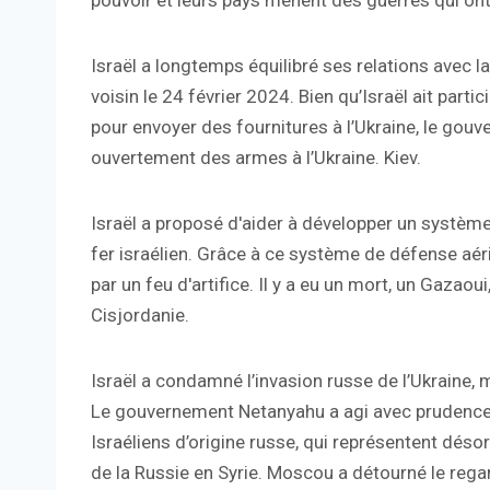
pouvoir et leurs pays mènent des guerres qui ont f
Israël a longtemps équilibré ses relations avec la
voisin le 24 février 2024. Bien qu’Israël ait parti
pour envoyer des fournitures à l’Ukraine, le gouv
ouvertement des armes à l’Ukraine. Kiev.
Israël a proposé d'aider à développer un système
fer israélien. Grâce à ce système de défense aéri
par un feu d'artifice. Il y a eu un mort, un Gazaou
Cisjordanie.
Israël a condamné l’invasion russe de l’Ukraine,
Le gouvernement Netanyahu a agi avec prudence 
Israéliens d’origine russe, qui représentent déso
de la Russie en Syrie. Moscou a détourné le regar