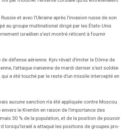
ini par modifier l’entente cordiale qu’ils entretenaient.
 Russie et avec l’Ukraine après l’invasion russe de son
cipé au groupe multinational dirigé par les États-Unis
ernement israélien s’est montré réticent à fournir
 de défense aérienne. Kyiv rêvait d'imiter le Dôme de
enne, l'attaque iranienne de mardi dernier s'est soldée
i, qui a été touché par le reste d'un missile intercepté en
 mais aucune sanction n’a été appliquée contre Moscou.
envers le Kremlin en raison de l’importance des
rmais 30 % de la population, et de la position de pouvoir
d lorsqu’Israël a attaqué les positions de groupes pro-