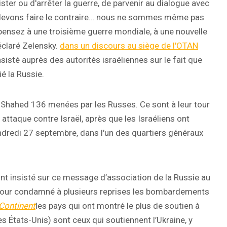
ster ou d'arrêter la guerre, de parvenir au dialogue avec
s devons faire le contraire… nous ne sommes même pas
 pensez à une troisième guerre mondiale, à une nouvelle
éclaré Zelensky.
dans un discours au siège de l'OTAN
nsisté auprès des autorités israéliennes sur le fait que
ié la Russie.
s Shahed 136 menées par les Russes. Ce sont à leur tour
 attaque contre Israël, après que les Israéliens ont
ndredi 27 septembre, dans l'un des quartiers généraux
t insisté sur ce message d’association de la Russie au
n tour condamné à plusieurs reprises les bombardements
Continent
les pays qui ont montré le plus de soutien à
les États-Unis) sont ceux qui soutiennent l’Ukraine, y