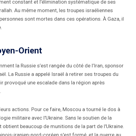
ment constant et l’élimination systématique de ses
srallah. Au même moment, les troupes israéliennes
e personnes sont mortes dans ces opérations. À Gaza, il
.
oyen-Orient
omment la Russie s’est rangée du côté de l’Iran, sponsor
aël. La Russie a appelé Israël à retirer ses troupes du
voir provoqué une escalade dans la région après
.
 leurs actions. Pour ce faire, Moscou a tourné le dos à
ogie militaire avec l'Ukraine. Sans le soutien de la
et obtient beaucoup de munitions de la part de l'Ukraine.
hinois-iranien-nord-coréen s'est formé, et la guerre au