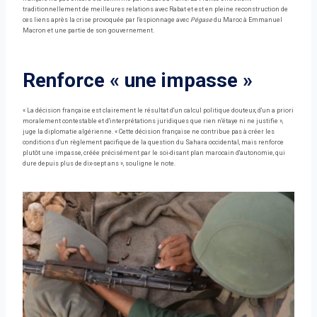
traditionnellement de meilleures relations avec Rabat et est en pleine reconstruction de
ces liens après la crise provoquée par l'espionnage avec
Pégase
du Maroc à Emmanuel
Macron et une partie de son gouvernement.
Renforce « une impasse »
« La décision française est clairement le résultat d'un calcul politique douteux, d'un a priori
moralement contestable et d'interprétations juridiques que rien n'étaye ni ne justifie »,
juge la diplomatie algérienne. « Cette décision française ne contribue pas à créer les
conditions d'un règlement pacifique de la question du Sahara occidental, mais renforce
plutôt une impasse, créée précisément par le soi-disant plan marocain d'autonomie, qui
dure depuis plus de dix-sept ans », souligne le note.