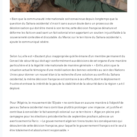
« Bien que la communauté internationale soit convaincue depuis longtemps que la
question du Sahara occidental s'inscrit sans aucun doute dans un processus de
décolonisation qui doit être mené à son terme, cette décision française dénature et
déforme les faits en avalisant un fait colonial et en apportant un soutien injustifiable à la
souveraineté contestée et discutable. du Maroc sur le territoire du Sahara occidental »,
ajoute le communiqué sévère.
Selon lui, elle est « d'autant plus inappropriée qu'elle émane d'un membre permanent du
Conseil de sécurité qui doit agir conformément aux décisions de cet organe d'une manière
particulière et à la légalité internationale de manière générale ». « Enfin, alors que la
situation actuelle témoigne d'une mobilisation des bonnes volontés au sein des Nations
Unies pour donner un nouvel élan à la recherche d'une solution au conflit du Sahara
occidental, la même décision française est contraire à ces efforts, dont le déploiement
frustre et entrave la intérêt de la paix, de la stabilité et de la sécurité dans la région », a-t-il
déploré.
Pour l'Algérie, le mouvement de l'Elysée « ne contribue en aucune manière à l'objectif de
paix au Sahara occidental mais contribue plutôt à prolonger une impasse ; et justifie et
contribue à consolider le fait accompli colonial sur ce territoire ». Alger, en pleine pré-
campagne pour les élections présidentielles de septembre prochain, adresse un
avertissement à Paris : « Le gouvernement algérien tirera toutes les conséquences qui
découlent de cette décision française, pour laquelle le gouvernement français est le seul à
être totalement et absolument responsable. »