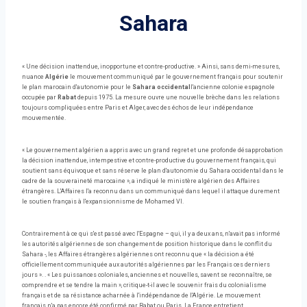
Sahara
« Une décision inattendue, inopportune et contre-productive. » Ainsi, sans demi-mesures,
nuance
Algérie
le mouvement communiqué par le gouvernement français pour soutenir
le plan marocain d'autonomie pour le
Sahara occidental
l'ancienne colonie espagnole
occupée par
Rabat
depuis 1975. La mesure ouvre une nouvelle brèche dans les relations
toujours compliquées entre Paris et Alger, avec des échos de leur indépendance
mouvementée.
« Le gouvernement algérien a appris avec un grand regret et une profonde désapprobation
la décision inattendue, intempestive et contre-productive du gouvernement français, qui
soutient sans équivoque et sans réserve le plan d'autonomie du Sahara occidental dans le
cadre de la souveraineté marocaine », a indiqué le ministère algérien des Affaires
étrangères. L'Affaires l'a reconnu dans un communiqué dans lequel il attaque durement
le soutien français à l'expansionnisme de Mohamed VI.
Contrairement à ce qui s'est passé avec l'Espagne – qui, il y a deux ans, n'avait pas informé
les autorités algériennes de son changement de position historique dans le conflit du
Sahara -, les Affaires étrangères algériennes ont reconnu que « la décision a été
officiellement communiquée aux autorités algériennes par les Français ces derniers
jours ». . « Les puissances coloniales, anciennes et nouvelles, savent se reconnaître, se
comprendre et se tendre la main », critique-t-il avec le souvenir frais du colonialisme
français et de sa résistance acharnée à l'indépendance de l'Algérie. Le mouvement
français n'a pas encore été confirmé par Rabat ou Paris. La France entretient