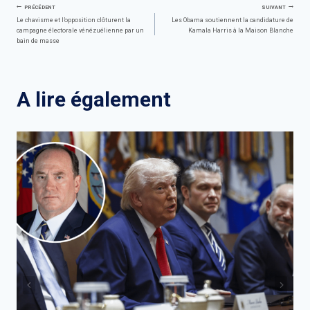
Navigation
PRÉCÉDENT
SUIVANT
Le chavisme et l’opposition clôturent la
Les Obama soutiennent la candidature de
campagne électorale vénézuélienne par un
Kamala Harris à la Maison Blanche
de
bain de masse
l’article
A lire également