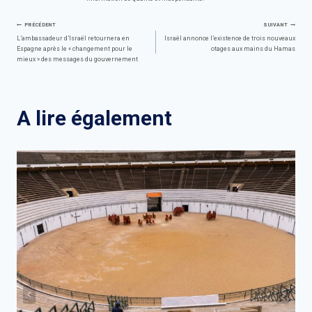
Navigation
PRÉCÉDENT
SUIVANT
L’ambassadeur d’Israël retournera en
Israël annonce l’existence de trois nouveaux
Espagne après le « changement pour le
otages aux mains du Hamas
de
mieux » des messages du gouvernement
l’article
A lire également