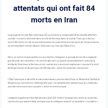
attentats qui ont fait 84
morts en Iran
Le groupe terroriste État islamique (EI) assumera la responsabilité du double attentat «
suicide » survenu mercredi dans la ville de Kerman, dans le sud de l’Iran, qui a fait au
moins 84 morts lors de la commémoration du quatrième anniversaire de l’assassinat du
Le commandant iranien Qasem Soleimani au nom des États-Unis.
Dans un communiqué publié sur ses chaînes Telegram, le groupe terroriste a rapporté
que deux de ses membres « se sont dirigés vers un grand rassemblement » près de la
tombe de Soleimani à Kerman et ont « activé leurs ceintures explosives », causant la mort
de 84 personnes et faisant plus de 200 blessés. , selon les autorités iraniennes.
L’État islamique a identifié les deux kamikazes comme étant Omar al Mowhid et Saifalá al
Mujahid, qui ont commis l’attentat afin que « les polythéistes sachent que les jihadistes
sont derrière eux et leurs projets », selon le communiqué.
L’attaque a également fait 284 blessés, dont 220 restent hospitalisés, selon les autorités
iraniennes, qui avaient déjà souligné que les attaques avaient un caractère « suicidaire ».