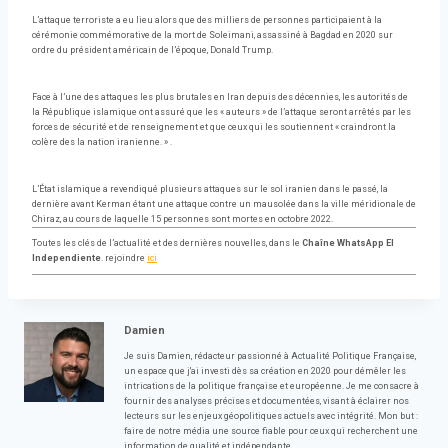
L’attaque terroriste a eu lieu alors que des milliers de personnes participaient à la
cérémonie commémorative de la mort de Soleimani, assassiné à Bagdad en 2020 sur
ordre du président américain de l’époque, Donald Trump.
Face à l’une des attaques les plus brutales en Iran depuis des décennies, les autorités de
la République islamique ont assuré que les « auteurs » de l’attaque seront arrêtés par les
forces de sécurité et de renseignement et que ceux qui les soutiennent « craindront la
colère des la nation iranienne. » .
L’État islamique a revendiqué plusieurs attaques sur le sol iranien dans le passé, la
dernière avant Kerman étant une attaque contre un mausolée dans la ville méridionale de
Chiraz, au cours de laquelle 15 personnes sont mortes en octobre 2022.
Toutes les clés de l’actualité et des dernières nouvelles, dans le
Chaîne WhatsApp El
Independiente
. rejoindre
ici
Damien
Je suis Damien, rédacteur passionné à Actualité Politique Française,
un espace que j'ai investi dès sa création en 2020 pour démêler les
intrications de la politique française et européenne. Je me consacre à
fournir des analyses précises et documentées, visant à éclairer nos
lecteurs sur les enjeux géopolitiques actuels avec intégrité. Mon but :
faire de notre média une source fiable pour ceux qui recherchent une
information de qualité et indépendante.