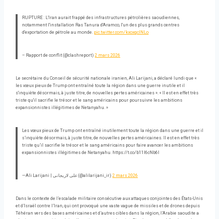
RUPTURE : L'Iran aurait frappé des infrastructures pétrolières saoudiennes,
notamment l'installation Ras Tanura d'Aramco, l'un des plus grands centres
d'exportation de pétrole au monde.
pic.twitter.com/kxoxqclNLo
– Rapport de conflit (@clashreport)
2 mars 2026
Le secrétaire du Conseil de sécurité nationale iranien, Ali Larijani, a déclaré lundi que «
les vœux pieux de Trump ont entraîné toute la région dans une guerre inutile et il
s'inquiète désormais, à juste titre, de nouvelles pertes américaines ». « Il est en effet très
triste qu'il sacrifie le trésor et le sang américains pour poursuivre les ambitions
expansionnistes illégitimes de Netanyahu. »
Les vœux pieux de Trump ont entraîné inutilement toute la région dans une guerre et il
s’inquiète désormais, à juste titre, de nouvelles pertes américaines. Il est en effet très
triste qu’il sacrifie le trésor et le sang américains pour faire avancer les ambitions
expansionnistes illégitimes de Netanyahu. https://t.co/b11I6cNb6I
—Ali Larijani | علی لاریجانی (@alilarijani_ir)
2 mars 2026
Dans le contexte de l’escalade militaire consécutive aux attaques conjointes des États-Unis
et d’Israël contre l’Iran, qui ont provoqué une vaste vague de missiles et de drones depuis
Téhéran vers des bases américaines et d’autres cibles dans la région, l’Arabie saoudite a