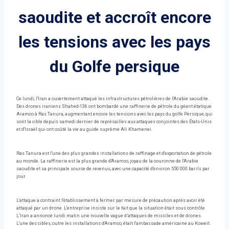
saoudite et accroît encore
les tensions avec les pays
du Golfe persique
Ce lundi, l'Iran a ouvertement attaqué les infrastructures pétrolières de l'Arabie saoudite.
Des drones iraniens Shahed-136 ont bombardé une raffinerie de pétrole du géant étatique
Aramco à Ras Tanura, augmentant encore les tensions avec les pays du golfe Persique, qui
sont la cible depuis samedi dernier de représailles aux attaques conjointes des États-Unis
et d'Israël qui ont coûté la vie au guide suprême Ali Khamenei.
Ras Tanura est l'une des plus grandes installations de raffinage et d'exportation de pétrole
au monde. La raffinerie est la plus grande d'Aramco, joyau de la couronne de l'Arabie
saoudite et sa principale source de revenus, avec une capacité d'environ 550 000 barils par
jour.
L'attaque a contraint l'établissement à fermer par mesure de précaution après avoir été
attaqué par un drone. L'entreprise insiste sur le fait que la situation était sous contrôle.
L’Iran a annoncé lundi matin une nouvelle vague d’attaques de missiles et de drones.
L'une des cibles, outre les installations d'Aramco, était l'ambassade américaine au Koweït.