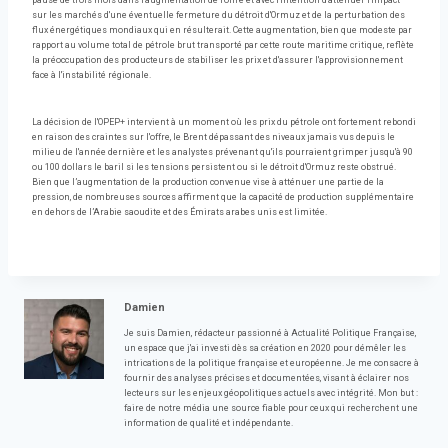
pause de trois mois dans l'augmentation de l'offre et avec l'intention d'atténuer l'impact
sur les marchés d'une éventuelle fermeture du détroit d'Ormuz et de la perturbation des
flux énergétiques mondiaux qui en résulterait. Cette augmentation, bien que modeste par
rapport au volume total de pétrole brut transporté par cette route maritime critique, reflète
la préoccupation des producteurs de stabiliser les prix et d'assurer l'approvisionnement
face à l'instabilité régionale.
La décision de l'OPEP+ intervient à un moment où les prix du pétrole ont fortement rebondi
en raison des craintes sur l'offre, le Brent dépassant des niveaux jamais vus depuis le
milieu de l'année dernière et les analystes prévenant qu'ils pourraient grimper jusqu'à 90
ou 100 dollars le baril si les tensions persistent ou si le détroit d'Ormuz reste obstrué.
Bien que l’augmentation de la production convenue vise à atténuer une partie de la
pression, de nombreuses sources affirment que la capacité de production supplémentaire
en dehors de l’Arabie saoudite et des Émirats arabes unis est limitée.
Damien
Je suis Damien, rédacteur passionné à Actualité Politique Française,
un espace que j'ai investi dès sa création en 2020 pour démêler les
intrications de la politique française et européenne. Je me consacre à
fournir des analyses précises et documentées, visant à éclairer nos
lecteurs sur les enjeux géopolitiques actuels avec intégrité. Mon but :
faire de notre média une source fiable pour ceux qui recherchent une
information de qualité et indépendante.