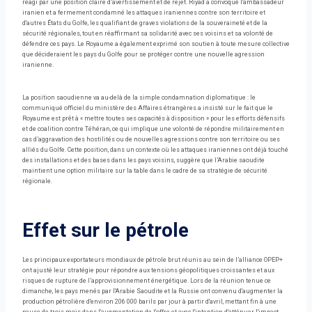
réagi par une position claire d’avertissement et de rejet. Riyad a convoqué l'ambassadeur
iranien et a fermement condamné les attaques iraniennes contre son territoire et
d'autres États du Golfe, les qualifiant de graves violations de la souveraineté et de la
sécurité régionales, tout en réaffirmant sa solidarité avec ses voisins et sa volonté de
défendre ces pays. Le Royaume a également exprimé son soutien à toute mesure collective
que décideraient les pays du Golfe pour se protéger contre une nouvelle agression
iranienne.
La position saoudienne va au-delà de la simple condamnation diplomatique : le
communiqué officiel du ministère des Affaires étrangères a insisté sur le fait que le
Royaume est prêt à « mettre toutes ses capacités à disposition » pour les efforts défensifs
et de coalition contre Téhéran, ce qui implique une volonté de répondre militairement en
cas d’aggravation des hostilités ou de nouvelles agressions contre son territoire ou ses
alliés du Golfe. Cette position, dans un contexte où les attaques iraniennes ont déjà touché
des installations et des bases dans les pays voisins, suggère que l’Arabie saoudite
maintient une option militaire sur la table dans le cadre de sa stratégie de sécurité
régionale.
Effet sur le pétrole
Les principaux exportateurs mondiaux de pétrole brut réunis au sein de l’alliance OPEP+
ont ajusté leur stratégie pour répondre aux tensions géopolitiques croissantes et aux
risques de rupture de l’approvisionnement énergétique. Lors de la réunion tenue ce
dimanche, les pays menés par l'Arabie Saoudite et la Russie ont convenu d'augmenter la
production pétrolière d'environ 206 000 barils par jour à partir d'avril, mettant fin à une