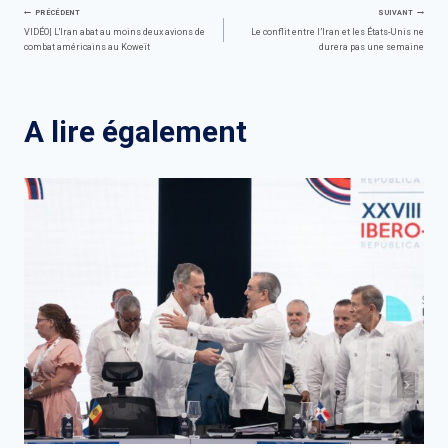
Navigation
PRÉCÉDENT
SUIVANT
VIDÉO| L'Iran abat au moins deux avions de
Le conflit entre l’Iran et les États-Unis ne
combat américains au Koweït
durera pas une semaine
de
l’article
A lire également