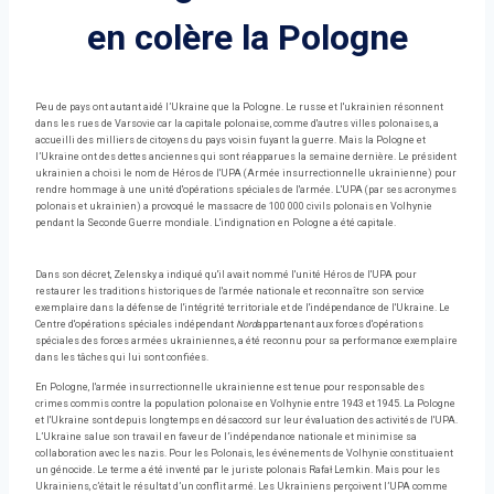
en colère la Pologne
Peu de pays ont autant aidé l’Ukraine que la Pologne. Le russe et l'ukrainien résonnent
dans les rues de Varsovie car la capitale polonaise, comme d'autres villes polonaises, a
accueilli des milliers de citoyens du pays voisin fuyant la guerre. Mais la Pologne et
l’Ukraine ont des dettes anciennes qui sont réapparues la semaine dernière. Le président
ukrainien a choisi le nom de Héros de l'UPA (Armée insurrectionnelle ukrainienne) pour
rendre hommage à une unité d'opérations spéciales de l'armée. L'UPA (par ses acronymes
polonais et ukrainien) a provoqué le massacre de 100 000 civils polonais en Volhynie
pendant la Seconde Guerre mondiale. L'indignation en Pologne a été capitale.
Dans son décret, Zelensky a indiqué qu'il avait nommé l'unité Héros de l'UPA pour
restaurer les traditions historiques de l'armée nationale et reconnaître son service
exemplaire dans la défense de l'intégrité territoriale et de l'indépendance de l'Ukraine. Le
Centre d'opérations spéciales indépendant
Nord
appartenant aux forces d'opérations
spéciales des forces armées ukrainiennes, a été reconnu pour sa performance exemplaire
dans les tâches qui lui sont confiées.
En Pologne, l'armée insurrectionnelle ukrainienne est tenue pour responsable des
crimes commis contre la population polonaise en Volhynie entre 1943 et 1945. La Pologne
et l'Ukraine sont depuis longtemps en désaccord sur leur évaluation des activités de l'UPA.
L’Ukraine salue son travail en faveur de l’indépendance nationale et minimise sa
collaboration avec les nazis. Pour les Polonais, les événements de Volhynie constituaient
un génocide. Le terme a été inventé par le juriste polonais Rafał Lemkin. Mais pour les
Ukrainiens, c’était le résultat d’un conflit armé. Les Ukrainiens perçoivent l’UPA comme