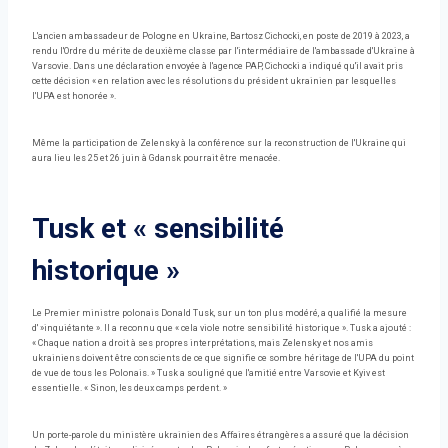
L'ancien ambassadeur de Pologne en Ukraine, Bartosz Cichocki, en poste de 2019 à 2023, a
rendu l'Ordre du mérite de deuxième classe par l'intermédiaire de l'ambassade d'Ukraine à
Varsovie. Dans une déclaration envoyée à l'agence PAP, Cichocki a indiqué qu'il avait pris
cette décision « en relation avec les résolutions du président ukrainien par lesquelles
l'UPA est honorée ».
Même la participation de Zelensky à la conférence sur la reconstruction de l'Ukraine qui
aura lieu les 25 et 26 juin à Gdansk pourrait être menacée.
Tusk et « sensibilité
historique »
Le Premier ministre polonais Donald Tusk, sur un ton plus modéré, a qualifié la mesure
d' »inquiétante ». Il a reconnu que « cela viole notre sensibilité historique ». Tusk a ajouté :
« Chaque nation a droit à ses propres interprétations, mais Zelensky et nos amis
ukrainiens doivent être conscients de ce que signifie ce sombre héritage de l'UPA du point
de vue de tous les Polonais. » Tusk a souligné que l'amitié entre Varsovie et Kyiv est
essentielle. « Sinon, les deux camps perdent. »
Un porte-parole du ministère ukrainien des Affaires étrangères a assuré que la décision