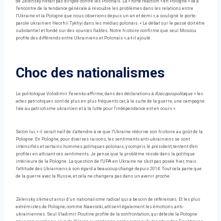
de Zelensky n'était pas dirigée contre les Polonais. La « forte réaction » en Pologne « va à
l'encontre de la tendance générale à résoudre les problèmes dans les relations entre
l'Ukraine et la Pologne que nous observons depuis un an et demi », a souligné le porte-
parole ukrainien Heorhii Tykhyi dans les médias polonais. « Le débat sur le passé doit être
substantiel et fondé sur des sources fiables. Notre histoire confirme que seul Moscou
profite des différends entre Ukrainiens et Polonais », a-t-il ajouté.
Choc des nationalismes
Le politologue Volodimir Fesenko affirme, dans des déclarations à
Rzeczpospolita
que « les
actes patriotiques sont de plus en plus fréquents car, à la suite de la guerre, une campagne
liée au patriotisme ukrainien et à la lutte pour l'indépendance est en cours ».
Selon lui, « il serait naïf de s'attendre à ce que l'Ukraine réécrive son histoire au goût de la
Pologne. En Pologne, pour diverses raisons, les sentiments anti-ukrainiens se sont
intensifiés et certains hommes politiques polonais, y compris le président, tentent d'en
profiter en attisant ces sentiments. Je pense que le problème réside dans la politique
intérieure de la Pologne. La question de l'UPA en Ukraine ne s'est pas posée hier, mais
l'attitude des Ukrainiens à son égard a beaucoup changé depuis 2014. Tout cela parce que
de la guerre avec la Russie, et cela ne changera pas dans un avenir proche.
Zelensky s’émeut ainsi d’un nationalisme radical qui a besoin de références. Et les plus
extrémistes de Pologne, comme Nawrocki, attisent également les émotions anti-
ukrainiennes. Seul Vladimir Poutine profite de la confrontation, qui déteste la Pologne