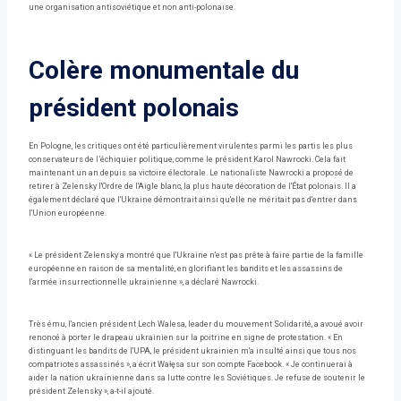
une organisation antisoviétique et non anti-polonaise.
Colère monumentale du
président polonais
En Pologne, les critiques ont été particulièrement virulentes parmi les partis les plus
conservateurs de l’échiquier politique, comme le président Karol Nawrocki. Cela fait
maintenant un an depuis sa victoire électorale. Le nationaliste Nawrocki a proposé de
retirer à Zelensky l'Ordre de l'Aigle blanc, la plus haute décoration de l'État polonais. Il a
également déclaré que l'Ukraine démontrait ainsi qu'elle ne méritait pas d'entrer dans
l'Union européenne.
« Le président Zelensky a montré que l'Ukraine n'est pas prête à faire partie de la famille
européenne en raison de sa mentalité, en glorifiant les bandits et les assassins de
l'armée insurrectionnelle ukrainienne », a déclaré Nawrocki.
Très ému, l'ancien président Lech Walesa, leader du mouvement Solidarité, a avoué avoir
renoncé à porter le drapeau ukrainien sur la poitrine en signe de protestation. « En
distinguant les bandits de l'UPA, le président ukrainien m'a insulté ainsi que tous nos
compatriotes assassinés », a écrit Wałęsa sur son compte Facebook. « Je continuerai à
aider la nation ukrainienne dans sa lutte contre les Soviétiques. Je refuse de soutenir le
président Zelensky », a-t-il ajouté.