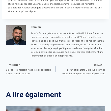
pour son succès au sein de l'Union européenne, après avoir subi les abus des Soviétiques
et des nazis pendant la Seconde Guerre mondiale. Comme le souligne le ministre
polonais des Affaires étrangères, Radoslaw Sikorski, ils devraient parler de ce qui les unit
et non de ce qui les sépare.
Damien
Je suis Damien, rédacteur passionné à Actualité Politique Française,
un espace que j'ai investi dès sa création en 2020 pour démêler les
intrications de la politique française et européenne. Je me consacre à
fournir des analyses précises et documentées, visant à éclairer nos
lecteurs sur les enjeux géopolitiques actuels avec intégrité. Mon but :
faire de notre média une source fiable pour ceux qui recherchent une
information de qualité et indépendante.
Navigation
PRÉCÉDENT
SUIVANT
un « anti-franciscain » à la tête de l'appareil
L’Iran et les États-Unis subissent de
médiatique du Vatican
nouvelles attaques lors des négociations
de
l’article
A lire également