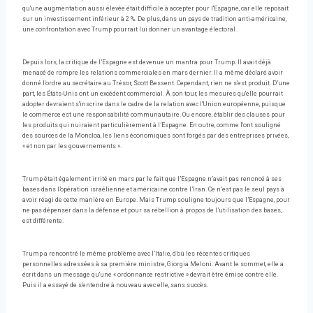
qu'une augmentation aussi élevée était difficile à accepter pour l'Espagne, car elle reposait
sur un investissement inférieur à 2 %. De plus, dans un pays de tradition anti-américaine,
une confrontation avec Trump pourrait lui donner un avantage électoral.
Depuis lors, la critique de l’Espagne est devenue un mantra pour Trump. Il avait déjà
menacé de rompre les relations commerciales en mars dernier. Il a même déclaré avoir
donné l'ordre au secrétaire au Trésor, Scott Bessent. Cependant, rien ne s'est produit. D’une
part, les États-Unis ont un excédent commercial. À son tour, les mesures qu'elle pourrait
adopter devraient s'inscrire dans le cadre de la relation avec l'Union européenne, puisque
le commerce est une responsabilité communautaire. Ou encore, établir des clauses pour
les produits qui nuiraient particulièrement à l’Espagne. En outre, comme l'ont souligné
des sources de la Moncloa, les liens économiques sont forgés par des entreprises privées,
« et non par les gouvernements ».
Trump était également irrité en mars par le fait que l’Espagne n’avait pas renoncé à ses
bases dans l’opération israélienne et américaine contre l’Iran. Ce n’est pas le seul pays à
avoir réagi de cette manière en Europe. Mais Trump souligne toujours que l’Espagne, pour
ne pas dépenser dans la défense et pour sa rébellion à propos de l’utilisation des bases,
est différente.
Trump a rencontré le même problème avec l’Italie, d’où les récentes critiques
personnelles adressées à sa première ministre, Giorgia Meloni. Avant le sommet, elle a
écrit dans un message qu'une « ordonnance restrictive » devrait être émise contre elle.
Puis il a essayé de s'entendre à nouveau avec elle, sans succès.