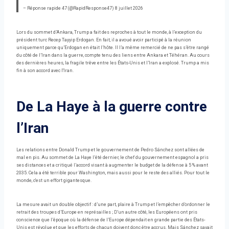
– Réponse rapide 47 (@RapidResponse47) 8 juillet 2026
Lors du sommet d’Ankara, Trump a fait des reproches à tout le monde, à l’exception du
président turc Recep Tayyip Erdogan. En fait, il a avoué avoir participé à la réunion
uniquement parce qu’Erdogan en était l’hôte. Il l’a même remercié de ne pas s’être rangé
du côté de l’Iran dans la guerre, compte tenu des liens entre Ankara et Téhéran. Au cours
des dernières heures, la fragile trêve entre les États-Unis et l’Iran a explosé. Trump a mis
fin à son accord avec l'Iran.
De La Haye à la guerre contre
l’Iran
Les relations entre Donald Trump et le gouvernement de Pedro Sánchez sont allées de
mal en pis. Au sommet de La Haye l’été dernier, le chef du gouvernement espagnol a pris
ses distances et a critiqué l’accord visant à augmenter le budget de la défense à 5 % avant
2035. Cela a été terrible pour Washington, mais aussi pour le reste des alliés. Pour tout le
monde, c'est un effort gigantesque.
La mesure avait un double objectif : d’une part, plaire à Trump et l’empêcher d’ordonner le
retrait des troupes d’Europe en représailles ; D’un autre côté, les Européens ont pris
conscience que l’époque où la défense de l’Europe dépendait en grande partie des États-
Unis est révolue et que les efforts de chacun doivent donc être accrus. Mais Sánchez savait