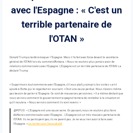
avec l'Espagne : « C'est un
terrible partenaire de
l'OTAN »
Donald Trump a tardé à évoquer l’Espagne. Mais il l'a fait avec force devant le secrétaire
général de l'OTAN lors du sommet d'Ankara. « Nous ne voulons plus jamais avoir de
relations commerciales avec l'Espagne. L'Espagne est un terrible partenaire de l'OTAN », a
déclaré Trump.
« Supprimons tout commerce avec l'Espagne, s'il vous plaît, y compris les visites », a-t-il
ajouté à Rutte, qui le regardait en souriant. « C'est une cause perdue. Nous n'avons même
pas besoin de parler à l'Espagne. Ce sont de mauvaises personnes. » Il a même déclaré que
nous verrons comment le gouvernement espagnol tentera de remédier à la situation et
qu'il reculera. « Nous verrons comment ils vont revenir. »
.@POTUS : « L'Espagne est une cause vaine. En passant, nous ne voulons plus faire
d'affaires commerciales avec l'Espagne… L'Espagne est un très mauvais partenaire de
l'OTAN. Ils ne participent pas, ils ne paient pas. Je ne veux rien avoir à faire avec
l'Espagne. »
pic.twitter.com/3prqux6p54