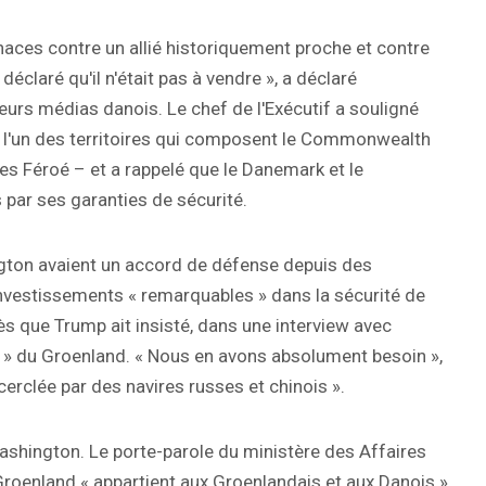
naces contre un allié historiquement proche et contre
déclaré qu'il n'était pas à vendre », a déclaré
rs médias danois. Le chef de l'Exécutif a souligné
er l'un des territoires qui composent le Commonwealth
es Féroé – et a rappelé que le Danemark et le
 par ses garanties de sécurité.
gton avaient un accord de défense depuis des
investissements « remarquables » dans la sécurité de
ès que Trump ait insisté, dans une interview avec
n » du Groenland. « Nous en avons absolument besoin »,
cerclée par des navires russes et chinois ».
 Washington. Le porte-parole du ministère des Affaires
Groenland « appartient aux Groenlandais et aux Danois »