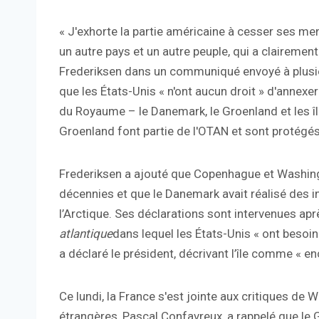
« J'exhorte la partie américaine à cesser ses me
un autre pays et un autre peuple, qui a clairement 
Frederiksen dans un communiqué envoyé à plusieu
que les États-Unis « n'ont aucun droit » d'annex
du Royaume – le Danemark, le Groenland et les îl
Groenland font partie de l'OTAN et sont protégés
Frederiksen a ajouté que Copenhague et Washin
décennies et que le Danemark avait réalisé des 
l’Arctique. Ses déclarations sont intervenues apr
atlantique
dans lequel les États-Unis « ont besoi
a déclaré le président, décrivant l’île comme « en
Ce lundi, la France s'est jointe aux critiques de
étrangères, Pascal Confavreux, a rappelé que le 