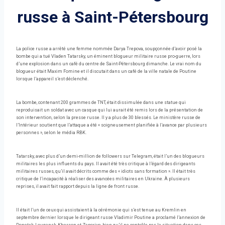
russe à Saint-Pétersbourg
La police russe a arrêté une femme nommée Darya Trepova, soupçonnée d’avoir posé la
bombe qui a tué Vladen Tatarsky, un éminent blogueur militaire russe pro-guerre, lors
d’une explosion dans un café du centre de Saint-Pétersbourg dimanche. Le vrai nom du
blogueur était Maxim Fomine et il discutait dans un café de la ville natale de Poutine
lorsque l’appareil s’est déclenché.
La bombe, contenant 200 grammes de TNT, était dissimulée dans une statue qui
reproduisait un soldat avec un casque qui lui aurait été remis lors de la présentation de
son intervention, selon la presse russe. Il y a plus de 30 blessés. Le ministère russe de
l’Intérieur soutient que l’attaque a été « soigneusement planifiée à l’avance par plusieurs
personnes », selon le média RBK.
Tatarsky, avec plus d’un demi-million de followers sur Telegram, était l’un des blogueurs
militaires les plus influents du pays. Il avait été très critique à l’égard des dirigeants
militaires russes, qu’il avait décrits comme des « idiots sans formation ». Il était très
critique de l’incapacité à réaliser des avancées militaires en Ukraine. À plusieurs
reprises, il avait fait rapport depuis la ligne de front russe.
Il était l’un de ceux qui assistaient à la cérémonie qui s’est tenue au Kremlin en
septembre dernier lorsque le dirigeant russe Vladimir Poutine a proclamé l’annexion de