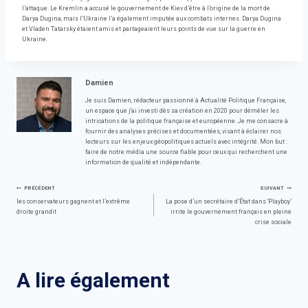
l’attaque. Le Kremlin a accusé le gouvernement de Kiev d’être à l’origine de la mort de
Darya Dugina, mais l’Ukraine l’a également imputée aux combats internes. Darya Dugina
et Vladen Tatarsky étaient amis et partageaient leurs points de vue sur la guerre en
Ukraine.
Damien
Je suis Damien, rédacteur passionné à Actualité Politique Française,
un espace que j'ai investi dès sa création en 2020 pour démêler les
intrications de la politique française et européenne. Je me consacre à
fournir des analyses précises et documentées, visant à éclairer nos
lecteurs sur les enjeux géopolitiques actuels avec intégrité. Mon but :
faire de notre média une source fiable pour ceux qui recherchent une
information de qualité et indépendante.
Navigation
PRÉCÉDENT
SUIVANT
les conservateurs gagnent et l’extrême
La pose d’un secrétaire d’État dans ‘Playboy’
droite grandit
irrite le gouvernement français en pleine
de
crise sociale
l’article
A lire également