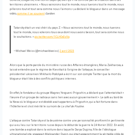
Donetsk, Lougansk, Kherson et Zaporiya, bien qu’il ne contrôle pas la situation dans ces
territoires ukrainiens. « Nous vaincrons tout le monde, nous tuerons tout le monde, nous
pillerons tout et tout sera comme nous l’aimons », a déclaré le blogueur dans un message
vidéo,
comme il se souvient
Gardien
.
Tatarsky était un vrai chéri du pays Z: « Nous vaincrons tout le monde, nous tuerons
tout le monde, nous volerons tous ceux dont nous avons besoin, tout sera comme nous
le souhaitons. »
pic.twitter.com/1CLHOx0zVq
—Michael Weiss (@michaeldweiss)
2 avril 2023
Alors que la porte-parole du ministère russe des Affaires étrangères, Maria Zakharova, a
laissé entendre que le régime de Kiev était à l’origine de l’attaque, le conseiller
présidentiel ukrainien Mikhailo Podolyak a écrit sur son compte Twitter que la mort du
blogueur était liée à des conflits politiques internes.
En effet, le fondateur du groupe Wagner, Yevgueni Prigozhin, a déclaré que l’attentat était «
l’œuvre d’un groupe de radicaux sans lien avec aucun gouvernement ». Le café au bord de
la Neva où le blogueur est décédé avait appartenu à Prigozhin, qui a fait fortune dans
l’hôtellerie et s’est mérité le surnom de
Le chef de Poutine
.
L’attaque contre Tatarsky est la deuxième contre une personnalité pro-Kremlin pertinente
qui a eu lieu sur le territoire russe depuis le début de la guerre le 24 février 2022. En août,
une bombe a explosé dans la voiture dans laquelle Darya Dugina, fille de l’idéologue
ultranationaliste, voyageait Aleksander Dugin, qui était apparemment la véritable cible de