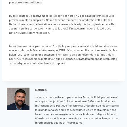
pression et sans substance.
Du côté sahraoui, le mouvement insiste sur le fait qu’il n’y a pas d’appel formel et que le
processus reste en suspens. « Nous attendons toujours une notification officielle des
Nations Unies avec une invitation à un nouveau cycle de négociations », insistent-ils. Ils
assurent qu’ils y participeront « tant que le droit à l’autodétermination et le cadre des
Nations Unies seront respectés ».
Le Polisario ne cache pas que, lorsqu'il a été le plus près de résoudre le différend, c'est avec
une formule que le Maroc déteste et que l'ONU n'a jamais complètement enterrée : le plan
Baker II, qui consiste en une autonomie temporaire avec un référendum définitif. Mais
pour l’heure, les positions restent tout aussi éloignées. Et paradoxalement, des deux côtés,
on craint qu’une solution ne leur soit imposée.
Damien
Je suis Damien, rédacteur passionné à Actualité Politique Française,
un espace que j'ai investi dès sa création en 2020 pour démêler les
intrications de la politique française et européenne. Je me consacre à
fournir des analyses précises et documentées, visant à éclairer nos
lecteurs sur les enjeux géopolitiques actuels avec intégrité. Mon but :
faire de notre média une source fiable pour ceux qui recherchent une
information de qualité et indépendante.