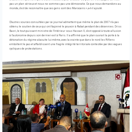
pas un plan sérieux et nous ne sommes pas une démocratie. Ce que nous demandons au
monde, c'est de reconnaître que ces gens sont des Marocains », a-t-il ajouté.
D'autres sources consultées par ce journal admettent que même le plan de 2007 n'a pas
obtenu le soutien de ceux qui ont façonné le pouvoir à Rabat pendant des décennies. Driss
Basri, le tout-puissant ministre de l'Intérieur sous Hassan II, s'est opposé à toute allusion
à l'autonomie depuis son dernier exil à Paris. Il a affirmé que le plan ouvrait la porte à la
détonation du régime alaouite lui-même, avec la crainte que dans le nord les Rifiens
emboîtent le pas et affaiblissent une fragile intégrité territoriale contestée par des vagues
cycliques de protestations.