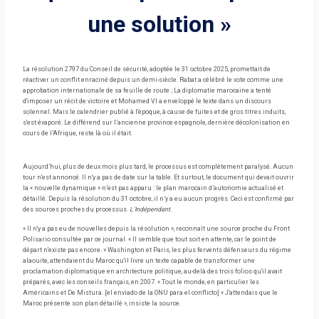
une solution »
La résolution 2797 du Conseil de sécurité, adoptée le 31 octobre 2025, promettait de
réactiver un conflit enraciné depuis un demi-siècle. Rabat a célébré le vote comme une
approbation internationale de sa feuille de route ; La diplomatie marocaine a tenté
d'imposer un récit de victoire et Mohamed VI a enveloppé le texte dans un discours
solennel. Mais le calendrier publié à l'époque, à cause de fuites et de gros titres induits,
s'est évaporé. Le différend sur l’ancienne province espagnole, dernière décolonisation en
cours de l’Afrique, reste là où il était.
Aujourd’hui, plus de deux mois plus tard, le processus est complètement paralysé. Aucun
tour n'est annoncé. Il n'y a pas de date sur la table. Et surtout, le document qui devait ouvrir
la « nouvelle dynamique » n’est pas apparu : le plan marocain d’autonomie actualisé et
détaillé. Depuis la résolution du 31 octobre, il n’y a eu aucun progrès. Ceci est confirmé par
des sources proches du processus.
L'Indépendant
.
« Il n'y a pas eu de nouvelles depuis la résolution », reconnaît une source proche du Front
Polisario consultée par ce journal. « Il semble que tout soit en attente, car le point de
départ n'existe pas encore. » Washington et Paris, les plus fervents défenseurs du régime
alaouite, attendaient du Maroc qu'il livre un texte capable de transformer une
proclamation diplomatique en architecture politique, au-delà des trois folios qu'il avait
préparés, avec les conseils français, en 2007. « Tout le monde, en particulier les
Américains et De Mistura. [el enviado de la ONU para el conflicto] « J'attendais que le
Maroc présente son plan détaillé », insiste la source.