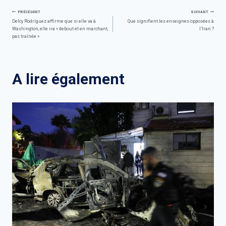
Navigation
PRÉCÉDENT
SUIVANT
Delcy Rodríguez affirme que si elle va à
Que signifient les enseignes opposées à
Washington, elle ira « debout et en marchant,
l’Iran ?
de
pas traînée »
l’article
A lire également