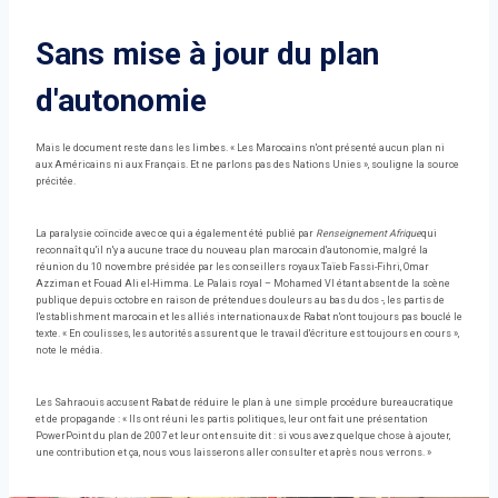
Sans mise à jour du plan
d'autonomie
Mais le document reste dans les limbes. « Les Marocains n'ont présenté aucun plan ni
aux Américains ni aux Français. Et ne parlons pas des Nations Unies », souligne la source
précitée.
La paralysie coïncide avec ce qui a également été publié par
Renseignement Afrique
qui
reconnaît qu'il n'y a aucune trace du nouveau plan marocain d'autonomie, malgré la
réunion du 10 novembre présidée par les conseillers royaux Taïeb Fassi-Fihri, Omar
Azziman et Fouad Ali el-Himma. Le Palais royal – Mohamed VI étant absent de la scène
publique depuis octobre en raison de prétendues douleurs au bas du dos -, les partis de
l'establishment marocain et les alliés internationaux de Rabat n'ont toujours pas bouclé le
texte. « En coulisses, les autorités assurent que le travail d'écriture est toujours en cours »,
note le média.
Les Sahraouis accusent Rabat de réduire le plan à une simple procédure bureaucratique
et de propagande : « Ils ont réuni les partis politiques, leur ont fait une présentation
PowerPoint du plan de 2007 et leur ont ensuite dit : si vous avez quelque chose à ajouter,
une contribution et ça, nous vous laisserons aller consulter et après nous verrons. »