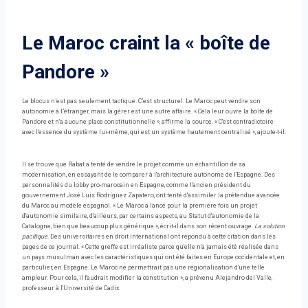
Le Maroc craint la « boîte de
Pandore »
Le blocus n’est pas seulement tactique. C’est structurel. Le Maroc peut vendre son
autonomie à l’étranger, mais la gérer est une autre affaire. « Cela leur ouvre la boîte de
Pandore et n'a aucune place constitutionnelle », affirme la source. « C'est contradictoire
avec l'essence du système lui-même, qui est un système hautement centralisé », ajoute-t-il.
Il se trouve que Rabat a tenté de vendre le projet comme un échantillon de sa
modernisation, en essayant de le comparer à l'architecture autonome de l'Espagne. Des
personnalités du lobby pro-marocain en Espagne, comme l'ancien président du
gouvernement José Luis Rodríguez Zapatero, ont tenté d'assimiler la prétendue avancée
du Maroc au modèle espagnol. « Le Maroc a lancé pour la première fois un projet
d'autonomie similaire, d'ailleurs, par certains aspects, au Statut d'autonomie de la
Catalogne, bien que beaucoup plus générique », écrit-il dans son récent ouvrage.
La solution
pacifique
. Des universitaires en droit international ont répondu à cette citation dans les
pages de ce journal. « Cette greffe est irréaliste parce qu'elle n'a jamais été réalisée dans
un pays musulman avec les caractéristiques qui ont été faites en Europe occidentale et, en
particulier, en Espagne. Le Maroc ne permettrait pas une régionalisation d'une telle
ampleur. Pour cela, il faudrait modifier la constitution », a prévenu Alejandro del Valle,
professeur à l'Université de Cadix.