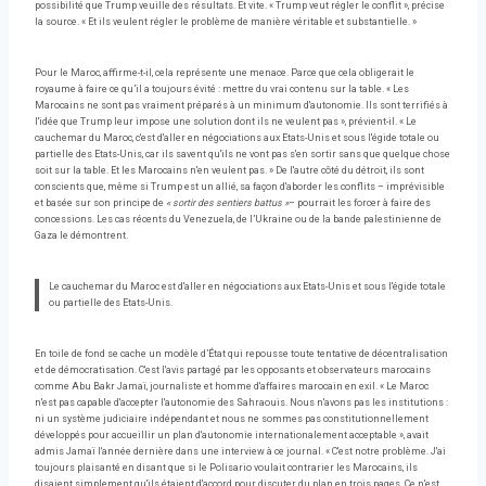
possibilité que Trump veuille des résultats. Et vite. « Trump veut régler le conflit », précise
la source. « Et ils veulent régler le problème de manière véritable et substantielle. »
Pour le Maroc, affirme-t-il, cela représente une menace. Parce que cela obligerait le
royaume à faire ce qu’il a toujours évité : mettre du vrai contenu sur la table. « Les
Marocains ne sont pas vraiment préparés à un minimum d'autonomie. Ils sont terrifiés à
l'idée que Trump leur impose une solution dont ils ne veulent pas », prévient-il. « Le
cauchemar du Maroc, c'est d'aller en négociations aux Etats-Unis et sous l'égide totale ou
partielle des Etats-Unis, car ils savent qu'ils ne vont pas s'en sortir sans que quelque chose
soit sur la table. Et les Marocains n'en veulent pas. » De l'autre côté du détroit, ils sont
conscients que, même si Trump est un allié, sa façon d'aborder les conflits – imprévisible
et basée sur son principe de
« sortir des sentiers battus »
– pourrait les forcer à faire des
concessions. Les cas récents du Venezuela, de l’Ukraine ou de la bande palestinienne de
Gaza le démontrent.
Le cauchemar du Maroc est d'aller en négociations aux Etats-Unis et sous l'égide totale
ou partielle des Etats-Unis.
En toile de fond se cache un modèle d’État qui repousse toute tentative de décentralisation
et de démocratisation. C'est l'avis partagé par les opposants et observateurs marocains
comme Abu Bakr Jamaï, journaliste et homme d'affaires marocain en exil. « Le Maroc
n'est pas capable d'accepter l'autonomie des Sahraouis. Nous n'avons pas les institutions :
ni un système judiciaire indépendant et nous ne sommes pas constitutionnellement
développés pour accueillir un plan d'autonomie internationalement acceptable », avait
admis Jamaï l'année dernière dans une interview à ce journal. « C'est notre problème. J'ai
toujours plaisanté en disant que si le Polisario voulait contrarier les Marocains, ils
disaient simplement qu'ils étaient d'accord pour discuter du plan en trois pages. Ce n'est