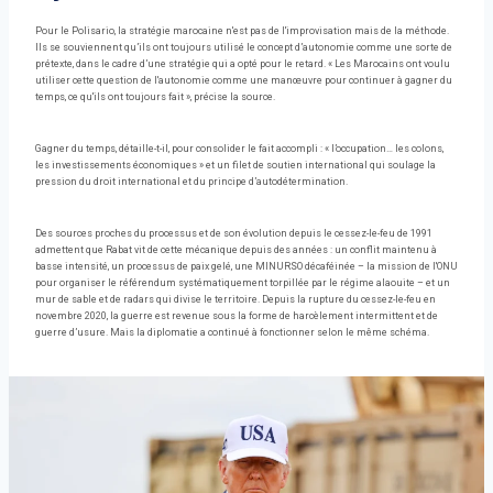
Pour le Polisario, la stratégie marocaine n'est pas de l'improvisation mais de la méthode.
Ils se souviennent qu’ils ont toujours utilisé le concept d’autonomie comme une sorte de
prétexte, dans le cadre d’une stratégie qui a opté pour le retard. « Les Marocains ont voulu
utiliser cette question de l'autonomie comme une manœuvre pour continuer à gagner du
temps, ce qu'ils ont toujours fait », précise la source.
Gagner du temps, détaille-t-il, pour consolider le fait accompli : « l’occupation… les colons,
les investissements économiques » et un filet de soutien international qui soulage la
pression du droit international et du principe d’autodétermination.
Des sources proches du processus et de son évolution depuis le cessez-le-feu de 1991
admettent que Rabat vit de cette mécanique depuis des années : un conflit maintenu à
basse intensité, un processus de paix gelé, une MINURSO décaféinée – la mission de l'ONU
pour organiser le référendum systématiquement torpillée par le régime alaouite – et un
mur de sable et de radars qui divise le territoire. Depuis la rupture du cessez-le-feu en
novembre 2020, la guerre est revenue sous la forme de harcèlement intermittent et de
guerre d’usure. Mais la diplomatie a continué à fonctionner selon le même schéma.