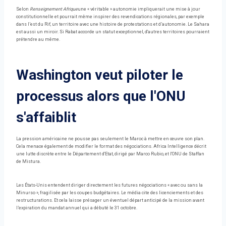
Selon
Renseignement Afrique
une « véritable » autonomie impliquerait une mise à jour
constitutionnelle et pourrait même inspirer des revendications régionales, par exemple
dans l’est du Rif, un territoire avec une histoire de protestations et d’autonomie. Le Sahara
est aussi un miroir. Si Rabat accorde un statut exceptionnel, d'autres territoires pourraient
prétendre au même.
Washington veut piloter le
processus alors que l'ONU
s'affaiblit
La pression américaine ne pousse pas seulement le Maroc à mettre en œuvre son plan.
Cela menace également de modifier le format des négociations. Africa Intelligence décrit
une lutte discrète entre le Département d'Etat, dirigé par Marco Rubio, et l'ONU de Staffan
de Mistura.
Les États-Unis entendent diriger directement les futures négociations « avec ou sans la
Minurso », fragilisée par les coupes budgétaires. Le média cite des licenciements et des
restructurations. Et cela laisse présager un éventuel départ anticipé de la mission avant
l’expiration du mandat annuel qui a débuté le 31 octobre.