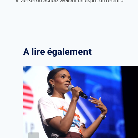
« Merkel ou Scholz avaient un esprit différent »
de
l’article
A lire également