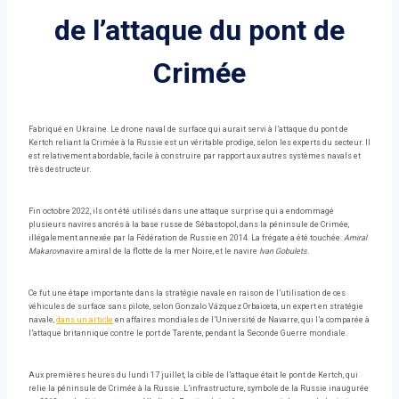
de l’attaque du pont de
Crimée
Fabriqué en Ukraine. Le drone naval de surface qui aurait servi à l’attaque du pont de
Kertch reliant la Crimée à la Russie est un véritable prodige, selon les experts du secteur. Il
est relativement abordable, facile à construire par rapport aux autres systèmes navals et
très destructeur.
Fin octobre 2022, ils ont été utilisés dans une attaque surprise qui a endommagé
plusieurs navires ancrés à la base russe de Sébastopol, dans la péninsule de Crimée,
illégalement annexée par la Fédération de Russie en 2014. La frégate a été touchée.
Amiral
Makarov
navire amiral de la flotte de la mer Noire, et le navire
Ivan Gobulets
.
Ce fut une étape importante dans la stratégie navale en raison de l’utilisation de ces
véhicules de surface sans pilote, selon Gonzalo Vázquez Orbaiceta, un expert en stratégie
navale,
dans un article
en affaires mondiales de l’Université de Navarre, qui l’a comparée à
l’attaque britannique contre le port de Tarente, pendant la Seconde Guerre mondiale.
Aux premières heures du lundi 17 juillet, la cible de l’attaque était le pont de Kertch, qui
relie la péninsule de Crimée à la Russie. L’infrastructure, symbole de la Russie inaugurée