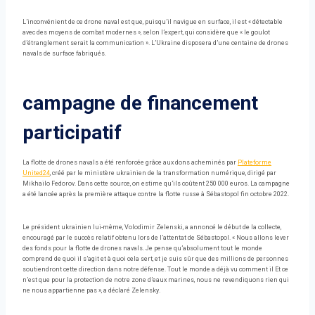
L’inconvénient de ce drone naval est que, puisqu’il navigue en surface, il est « détectable
avec des moyens de combat modernes », selon l’expert, qui considère que « le goulot
d’étranglement serait la communication ». L’Ukraine disposera d’une centaine de drones
navals de surface fabriqués.
campagne de financement
participatif
La flotte de drones navals a été renforcée grâce aux dons acheminés par
Plateforme
United24
, créé par le ministère ukrainien de la transformation numérique, dirigé par
Mikhailo Fedorov. Dans cette source, on estime qu’ils coûtent 250 000 euros. La campagne
a été lancée après la première attaque contre la flotte russe à Sébastopol fin octobre 2022.
Le président ukrainien lui-même, Volodimir Zelenski, a annoncé le début de la collecte,
encouragé par le succès relatif obtenu lors de l’attentat de Sébastopol. « Nous allons lever
des fonds pour la flotte de drones navals. Je pense qu’absolument tout le monde
comprend de quoi il s’agit et à quoi cela sert, et je suis sûr que des millions de personnes
soutiendront cette direction dans notre défense. Tout le monde a déjà vu comment il Et ce
n’est que pour la protection de notre zone d’eaux marines, nous ne revendiquons rien qui
ne nous appartienne pas », a déclaré Zelensky.