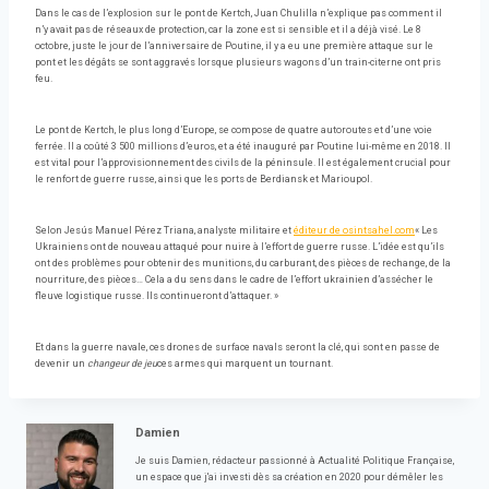
Dans le cas de l’explosion sur le pont de Kertch, Juan Chulilla n’explique pas comment il
n’y avait pas de réseaux de protection, car la zone est si sensible et il a déjà visé. Le 8
octobre, juste le jour de l’anniversaire de Poutine, il y a eu une première attaque sur le
pont et les dégâts se sont aggravés lorsque plusieurs wagons d’un train-citerne ont pris
feu.
Le pont de Kertch, le plus long d’Europe, se compose de quatre autoroutes et d’une voie
ferrée. Il a coûté 3 500 millions d’euros, et a été inauguré par Poutine lui-même en 2018. Il
est vital pour l’approvisionnement des civils de la péninsule. Il est également crucial pour
le renfort de guerre russe, ainsi que les ports de Berdiansk et Marioupol.
Selon Jesús Manuel Pérez Triana, analyste militaire et
éditeur de osintsahel.com
« Les
Ukrainiens ont de nouveau attaqué pour nuire à l’effort de guerre russe. L’idée est qu’ils
ont des problèmes pour obtenir des munitions, du carburant, des pièces de rechange, de la
nourriture, des pièces… Cela a du sens dans le cadre de l’effort ukrainien d’assécher le
fleuve logistique russe. Ils continueront d’attaquer. »
Et dans la guerre navale, ces drones de surface navals seront la clé, qui sont en passe de
devenir un
changeur de jeu
ces armes qui marquent un tournant.
Damien
Je suis Damien, rédacteur passionné à Actualité Politique Française,
un espace que j'ai investi dès sa création en 2020 pour démêler les