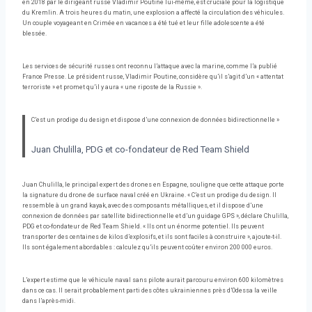
en 2018 par le dirigeant russe Vladimir Poutine lui-même, est cruciale pour la logistique
du Kremlin. A trois heures du matin, une explosion a affecté la circulation des véhicules.
Un couple voyageant en Crimée en vacances a été tué et leur fille adolescente a été
blessée.
Les services de sécurité russes ont reconnu l’attaque avec la marine, comme l’a publié
France Presse. Le président russe, Vladimir Poutine, considère qu’il s’agit d’un « attentat
terroriste » et promet qu’il y aura « une riposte de la Russie ».
C’est un prodige du design et dispose d’une connexion de données bidirectionnelle »
Juan Chulilla, PDG et co-fondateur de Red Team Shield
Juan Chulilla, le principal expert des drones en Espagne, souligne que cette attaque porte
la signature du drone de surface naval créé en Ukraine. « C’est un prodige du design. Il
ressemble à un grand kayak, avec des composants métalliques, et il dispose d’une
connexion de données par satellite bidirectionnelle et d’un guidage GPS », déclare Chulilla,
PDG et co-fondateur de Red Team Shield. « Ils ont un énorme potentiel. Ils peuvent
transporter des centaines de kilos d’explosifs, et ils sont faciles à construire », ajoute-t-il.
Ils sont également abordables : calculez qu’ils peuvent coûter environ 200 000 euros.
L’expert estime que le véhicule naval sans pilote aurait parcouru environ 600 kilomètres
dans ce cas. Il serait probablement parti des côtes ukrainiennes près d’Odessa la veille
dans l’après-midi.