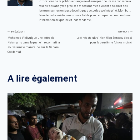
intrications de la politique française et européenne. Je me consacre à
fournir des analyses précises et documentées, visant à éclairer nos
lecteurs sur les enjeux géopolitiques actuels avec intégrité. Mon but :
faire de notre média une source fiable pour ceux qui recherchent une
information de qualité et indépendante.
Navigation
PRÉCÉDENT
SUIVANT
Mohamed VI divulgue une lettre de
Le cinéaste ukrainien Oleg Sentsov blessé
Netanyahu dans laquelle il reconnaît la
pour la deuxième fois ce mois-ci
de
souveraineté marocaine sur le Sahara
Occidental
l’article
A lire également