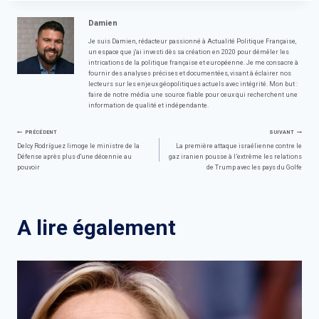
Damien
Je suis Damien, rédacteur passionné à Actualité Politique Française,
un espace que j'ai investi dès sa création en 2020 pour démêler les
intrications de la politique française et européenne. Je me consacre à
fournir des analyses précises et documentées, visant à éclairer nos
lecteurs sur les enjeux géopolitiques actuels avec intégrité. Mon but :
faire de notre média une source fiable pour ceux qui recherchent une
information de qualité et indépendante.
Navigation
PRÉCÉDENT
SUIVANT
Delcy Rodríguez limoge le ministre de la
La première attaque israélienne contre le
Défense après plus d'une décennie au
gaz iranien pousse à l’extrême les relations
de
pouvoir
de Trump avec les pays du Golfe
l’article
A lire également