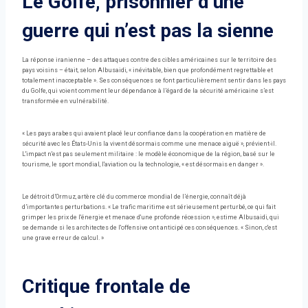
Le Golfe, prisonnier d’une
guerre qui n’est pas la sienne
La réponse iranienne – des attaques contre des cibles américaines sur le territoire des
pays voisins – était, selon Albusaidi, « inévitable, bien que profondément regrettable et
totalement inacceptable ». Ses conséquences se font particulièrement sentir dans les pays
du Golfe, qui voient comment leur dépendance à l’égard de la sécurité américaine s’est
transformée en vulnérabilité.
« Les pays arabes qui avaient placé leur confiance dans la coopération en matière de
sécurité avec les États-Unis la vivent désormais comme une menace aiguë », prévient-il.
L'impact n'est pas seulement militaire : le modèle économique de la région, basé sur le
tourisme, le sport mondial, l'aviation ou la technologie, « est désormais en danger ».
Le détroit d’Ormuz, artère clé du commerce mondial de l’énergie, connaît déjà
d’importantes perturbations. « Le trafic maritime est sérieusement perturbé, ce qui fait
grimper les prix de l'énergie et menace d'une profonde récession », estime Albusaidi, qui
se demande si les architectes de l'offensive ont anticipé ces conséquences. « Sinon, c'est
une grave erreur de calcul. »
Critique frontale de