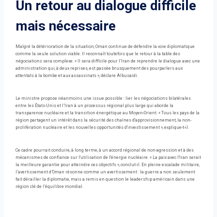
Un retour au dialogue difficile
mais nécessaire
Malgré la détérioration de la situation, Oman continue de défendre la voie diplomatique
comme la seule solution viable. Il reconnaît toutefois que le retour à la table des
négociations sera complexe. « Il sera difficile pour l’Iran de reprendre le dialogue avec une
administration qui, à deux reprises, est passée brusquement des pourparlers aux
attentats à la bombe et aux assassinats », déclare Albusaidi.
Le ministre propose néanmoins une issue possible : lier les négociations bilatérales
entre les États-Unis et l’Iran à un processus régional plus large qui aborde la
transparence nucléaire et la transition énergétique au Moyen-Orient. « Tous les pays de la
région partagent un intérêt dans la sécurité des chaînes d'approvisionnement, la non-
prolifération nucléaire et les nouvelles opportunités d'investissement », explique-t-il.
Ce cadre pourrait conduire, à long terme, à un accord régional de non-agression et à des
mécanismes de confiance sur l'utilisation de l'énergie nucléaire. « La paix avec l'Iran serait
la meilleure garantie pour atteindre ces objectifs », conclut-il. En pleine escalade militaire,
l’avertissement d’Oman résonne comme un avertissement : la guerre a non seulement
fait dérailler la diplomatie, mais a remis en question le leadership américain dans une
région clé de l’équilibre mondial.