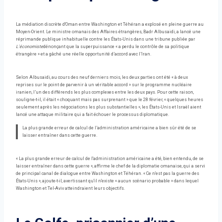
La médiation discrète d'Oman entre Washington et Téhéran a explosé en pleine guerre au
Moyen-Orient. Le ministre omanais des Affaires étrangères, Badr Albusaidi, a lancé une
réprimande publique inhabituelle contre les États-Unis dans une tribune publiée par
L'économiste
dénonçant que la superpuissance « a perdu le contrôle de sa politique
étrangère » et a gâché une réelle opportunité d’accord avec l’Iran.
Selon Albusaidi, au cours des neuf derniers mois, les deux parties ont été « à deux
reprises sur le point de parvenir à un véritable accord » sur le programme nucléaire
iranien, l’un des différends les plus complexes entre les deux pays. Pour cette raison,
souligne-t-il, il était « choquant mais pas surprenant » que le 28 février, « quelques heures
seulement après les négociations les plus substantielles », les États-Unis et Israël aient
lancé une attaque militaire qui a fait échouer le processus diplomatique.
La plus grande erreur de calcul de l’administration américaine a bien sûr été de se
laisser entraîner dans cette guerre.
« La plus grande erreur de calcul de l'administration américaine a été, bien entendu, de se
laisser entraîner dans cette guerre », affirme le chef de la diplomatie omanaise, qui a servi
de principal canal de dialogue entre Washington et Téhéran. « Ce n'est pas la guerre des
États-Unis », ajoute-t-il, avertissant qu'il n'existe « aucun scénario probable » dans lequel
Washington et Tel-Aviv atteindraient leurs objectifs.