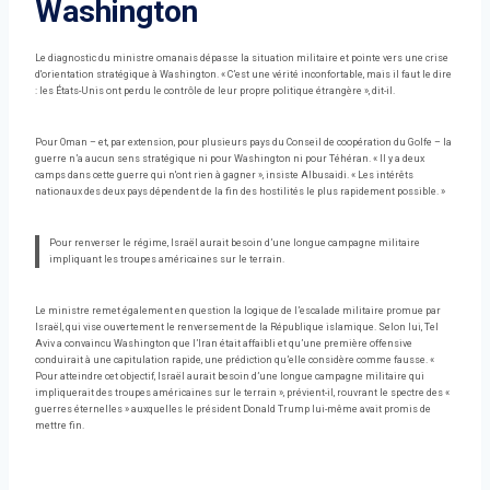
Washington
Le diagnostic du ministre omanais dépasse la situation militaire et pointe vers une crise
d'orientation stratégique à Washington. « C’est une vérité inconfortable, mais il faut le dire
: les États-Unis ont perdu le contrôle de leur propre politique étrangère », dit-il.
Pour Oman – et, par extension, pour plusieurs pays du Conseil de coopération du Golfe – la
guerre n’a aucun sens stratégique ni pour Washington ni pour Téhéran. « Il y a deux
camps dans cette guerre qui n'ont rien à gagner », insiste Albusaidi. « Les intérêts
nationaux des deux pays dépendent de la fin des hostilités le plus rapidement possible. »
Pour renverser le régime, Israël aurait besoin d’une longue campagne militaire
impliquant les troupes américaines sur le terrain.
Le ministre remet également en question la logique de l’escalade militaire promue par
Israël, qui vise ouvertement le renversement de la République islamique. Selon lui, Tel
Aviv a convaincu Washington que l’Iran était affaibli et qu’une première offensive
conduirait à une capitulation rapide, une prédiction qu’elle considère comme fausse. «
Pour atteindre cet objectif, Israël aurait besoin d’une longue campagne militaire qui
impliquerait des troupes américaines sur le terrain », prévient-il, rouvrant le spectre des «
guerres éternelles » auxquelles le président Donald Trump lui-même avait promis de
mettre fin.