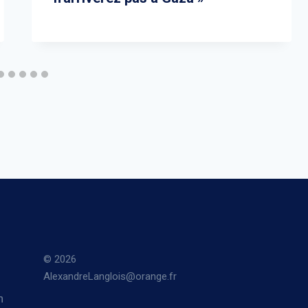
© 2026
AlexandreLanglois@orange.fr
n