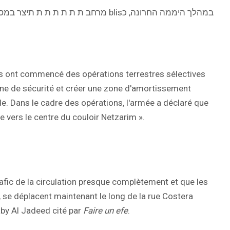
במהלך היממה החרונה, כblis מרחב ת ת ת ת ת ת תיצר במסגרת הפע ifd
s ont commencé des opérations terrestres sélectives
one de sécurité et créer une zone d'amortissement
nde. Dans le cadre des opérations, l'armée a déclaré que
e vers le centre du couloir Netzarim ».
rafic de la circulation presque complètement et que les
, se déplacent maintenant le long de la rue Costera
aby Al Jadeed cité par
Faire un efe
.