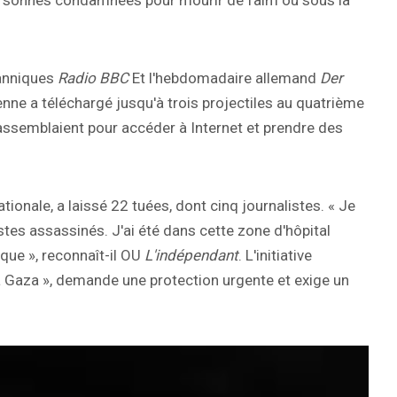
ersonnes condamnées pour mourir de faim ou sous la
tanniques
Radio BBC
Et l'hebdomadaire allemand
Der
enne a téléchargé jusqu'à trois projectiles au quatrième
rassemblaient pour accéder à Internet et prendre des
onale, a laissé 22 tuées, dont cinq journalistes. « Je
tes assassinés. J'ai été dans cette zone d'hôpital
nique », reconnaît-il OU
L'indépendant
. L'initiative
à Gaza », demande une protection urgente et exige un