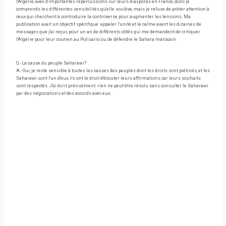
l'Algérie, avec d'importantes répercussions sur leurs diasporas en France, donc je
comprends les différentes sensibilités qu'elle soulève, mais je refuse de prêter attention à
ceux qui cherchent à controduire la controverse pour augmenter les tensions. Ma
publication avait un objectif spécifique: appeler l'unité et le calme avant les dizaines de
messages que j'ai reçus pour un an de différents côtés qui me demandent de critiquer
l'Algérie pour leur soutien au Polisario ou de défendre le Sahara marocain.
Q.- La cause du peuple Saharawi?
A.- Oui, je reste sensible à toutes les causes des peuples dont les droits sont piétinés, et les
Saharawi sont l'un d'eux, ils ont le droit d'écouter leurs affirmations car leurs souhaits
sont respectés. J'ai écrit précisément: rien ne peut être résolu sans consulter le Saharawi
par des négociations et des accords avec eux.