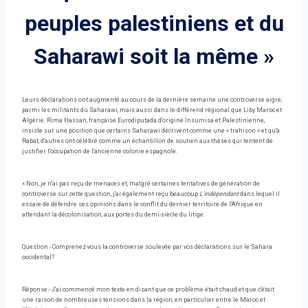
peuples palestiniens et du
Saharawi soit la même »
Leurs déclarations ont augmenté au cours de la dernière semaine une controverse aigre,
parmi les militants du Saharawi, mais aussi dans le différend régional que Liby Maroc et
Algérie. Rima Hassan, française Eurodiputada d'origine Insumisa et Palestinienne,
insiste sur une position que certains Saharawi décrivent comme une « trahison » et qu'à
Rabat, d'autres ont célébré comme un échantillon de soutien aux thèses qui tentent de
justifier l'occupation de l'ancienne colonie espagnole.
« Non, je n'ai pas reçu de menaces et, malgré certaines tentatives de génération de
controverse sur cette question, j'ai également reçu beaucoup
L'indépendant
dans lequel il
essaie de défendre ses opinions dans le conflit du dernier territoire de l'Afrique en
attendant la décolonisation, aux portes du demi-siècle du litige.
Question.- Comprenez-vous la controverse soulevée par vos déclarations sur le Sahara
occidental?
Réponse.- J'ai commencé mon texte en disant que ce problème était chaud et que c'était
une raison de nombreuses tensions dans la région, en particulier entre le Maroc et