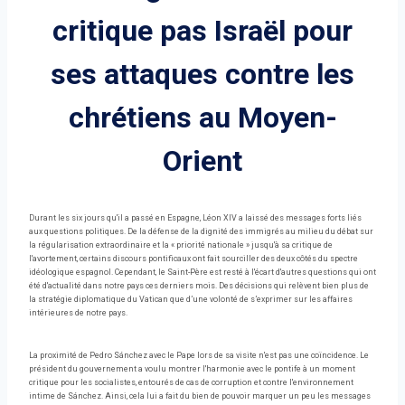
critique pas Israël pour
ses attaques contre les
chrétiens au Moyen-
Orient
Durant les six jours qu'il a passé en Espagne, Léon XIV a laissé des messages forts liés
aux questions politiques. De la défense de la dignité des immigrés au milieu du débat sur
la régularisation extraordinaire et la « priorité nationale » jusqu'à sa critique de
l'avortement, certains discours pontificaux ont fait sourciller des deux côtés du spectre
idéologique espagnol. Cependant, le Saint-Père est resté à l'écart d'autres questions qui ont
été d'actualité dans notre pays ces derniers mois. Des décisions qui relèvent bien plus de
la stratégie diplomatique du Vatican que d’une volonté de s’exprimer sur les affaires
intérieures de notre pays.
La proximité de Pedro Sánchez avec le Pape lors de sa visite n'est pas une coïncidence. Le
président du gouvernement a voulu montrer l'harmonie avec le pontife à un moment
critique pour les socialistes, entourés de cas de corruption et contre l'environnement
intime de Sánchez. Ainsi, cela lui a fait du bien de pouvoir marquer un peu les messages