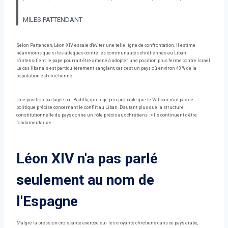
MILES PATTENDANT
Selon Pattenden, Léon XIV essaie d'éviter une telle ligne de confrontation. Il estime
néanmoins que si les attaques contre les communautés chrétiennes au Liban
s’intensifient, le pape pourrait être amené à adopter une position plus ferme contre Israël.
Le cas libanais est particulièrement sanglant, car c'est un pays où environ 40 % de la
population est chrétienne.
Une position partagée par Badilla, qui juge peu probable que le Vatican n'ait pas de
politique précise concernant le conflit au Liban. D'autant plus que la structure
constitutionnelle du pays donne un rôle précis aux chrétiens : « Ils continuent d'être
fondamentaux ».
Léon XIV n'a pas parlé
seulement au nom de
l'Espagne
Malgré la pression croissante exercée sur les croyants chrétiens dans ce pays arabe,