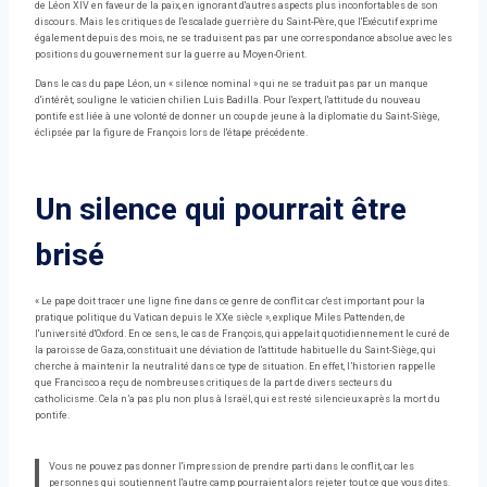
de Léon XIV en faveur de la paix, en ignorant d'autres aspects plus inconfortables de son
discours. Mais les critiques de l'escalade guerrière du Saint-Père, que l'Exécutif exprime
également depuis des mois, ne se traduisent pas par une correspondance absolue avec les
positions du gouvernement sur la guerre au Moyen-Orient.
Dans le cas du pape Léon, un « silence nominal » qui ne se traduit pas par un manque
d'intérêt, souligne le vaticien chilien Luis Badilla. Pour l'expert, l'attitude du nouveau
pontife est liée à une volonté de donner un coup de jeune à la diplomatie du Saint-Siège,
éclipsée par la figure de François lors de l'étape précédente.
Un silence qui pourrait être
brisé
« Le pape doit tracer une ligne fine dans ce genre de conflit car c'est important pour la
pratique politique du Vatican depuis le XXe siècle », explique Miles Pattenden, de
l'université d'Oxford. En ce sens, le cas de François, qui appelait quotidiennement le curé de
la paroisse de Gaza, constituait une déviation de l'attitude habituelle du Saint-Siège, qui
cherche à maintenir la neutralité dans ce type de situation. En effet, l’historien rappelle
que Francisco a reçu de nombreuses critiques de la part de divers secteurs du
catholicisme. Cela n’a pas plu non plus à Israël, qui est resté silencieux après la mort du
pontife.
Vous ne pouvez pas donner l'impression de prendre parti dans le conflit, car les
personnes qui soutiennent l'autre camp pourraient alors rejeter tout ce que vous dites.