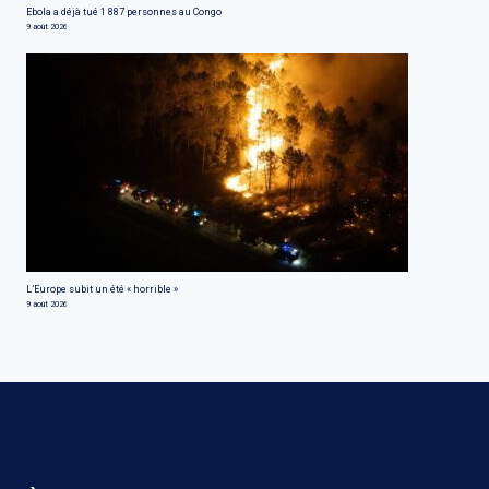
Ebola a déjà tué 1 887 personnes au Congo
9 août 2026
L’Europe subit un été « horrible »
9 août 2026