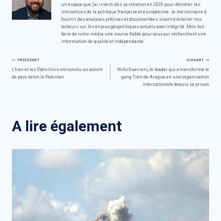
un espace que j'ai investi dès sa création en 2020 pour démêler les
intrications de la politique française et européenne. Je me consacre à
fournir des analyses précises et documentées, visant à éclairer nos
lecteurs sur les enjeux géopolitiques actuels avec intégrité. Mon but :
faire de notre média une source fiable pour ceux qui recherchent une
information de qualité et indépendante.
Navigation
PRÉCÉDENT
SUIVANT
L'Iran et les États-Unis ont conclu un accord
Niño Guerrero, le leader qui a transformé le
de paix, selon le Pakistan
gang Tren de Aragua en une organisation
de
internationale depuis sa prison
l’article
A lire également