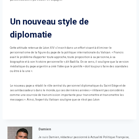
Un nouveau style de
diplomatie
Cette attitude retenue de Léon XIV s’inscrit dans un effort visant à éliminer le
personnalisme de la figure du pape de la politique internationale du Vatican. « Francis
avait le problème d'apporter toute approche, toute proposition à sa personne, à sa
biographie et à son histoire personnelle », dit Badilla. En ce sens, il souligne que la version
médiatique du pape argentin a créé l'idée que le pontife « doit toujours faire des scandales
ou être à la une ».
Le nouveau pape a rétabli le rôle central du personnel diplomatique du Saint-Siège et de
ses ambassadeurs dans le monde, qui ces dernières années « n'étaient pas considérés
comme une courroie de transmission importante pour transmettre et transmettre les
messages ». Ainsi, l'expert du Vatican souligne que ce n'est pas Léon
Damien
Je suis Damien, rédacteur passionné à Actualité Politique Française,