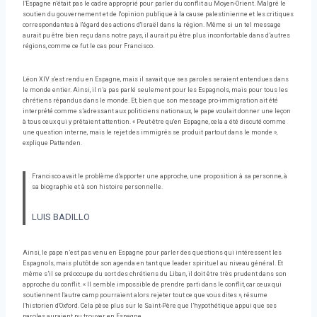
l'Espagne n'était pas le cadre approprié pour parler du conflit au Moyen-Orient. Malgré le
soutien du gouvernement et de l'opinion publique à la cause palestinienne et les critiques
correspondantes à l'égard des actions d'Israël dans la région. Même si un tel message
aurait pu être bien reçu dans notre pays, il aurait pu être plus inconfortable dans d’autres
régions, comme ce fut le cas pour Francisco.
Léon XIV s'est rendu en Espagne, mais il savait que ses paroles seraient entendues dans
le monde entier. Ainsi, il n’a pas parlé seulement pour les Espagnols, mais pour tous les
chrétiens répandus dans le monde. Et, bien que son message pro-immigration ait été
interprété comme s’adressant aux politiciens nationaux, le pape voulait donner une leçon
à tous ceux qui y prêtaient attention. « Peut-être qu'en Espagne, cela a été discuté comme
une question interne, mais le rejet des immigrés se produit partout dans le monde »,
explique Pattenden.
Francisco avait le problème d'apporter une approche, une proposition à sa personne, à
sa biographie et à son histoire personnelle.
LUIS BADILLO
Ainsi, le pape n’est pas venu en Espagne pour parler des questions qui intéressent les
Espagnols, mais plutôt de son agenda en tant que leader spirituel au niveau général. Et
même s’il se préoccupe du sort des chrétiens du Liban, il doit être très prudent dans son
approche du conflit. « Il semble impossible de prendre parti dans le conflit, car ceux qui
soutiennent l'autre camp pourraient alors rejeter tout ce que vous dites », résume
l'historien d'Oxford. Cela pèse plus sur le Saint-Père que l’hypothétique appui que ses
paroles auraient pu trouver en Espagne.