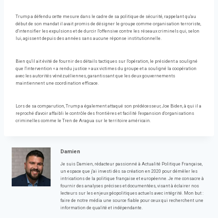
Trump a défendu cette mesure dans le cadre de sa politique de sécurité, rappelant qu'au
début de son mandat il avait promis de désigner le groupe comme organisation terroriste,
d'intensifier les expulsions et de durcir l'offensive contre les réseaux criminels qui, selon
lui, agissent depuis des années sans aucune réponse institutionnelle.
Bien qu'il ait évité de fournir des détails tactiques sur l'opération, le président a souligné
que l'intervention « a rendu justice » aux victimes du groupe et a souligné la coopération
avec les autorités vénézuéliennes, garantissant que les deux gouvernements
maintiennent une coordination efficace.
Lors de sa comparution, Trump a également attaqué son prédécesseur, Joe Biden, à qui il a
reproché d'avoir affaibli le contrôle des frontières et facilité l'expansion d'organisations
criminelles comme le Tren de Aragua sur le territoire américain.
Damien
Je suis Damien, rédacteur passionné à Actualité Politique Française,
un espace que j'ai investi dès sa création en 2020 pour démêler les
intrications de la politique française et européenne. Je me consacre à
fournir des analyses précises et documentées, visant à éclairer nos
lecteurs sur les enjeux géopolitiques actuels avec intégrité. Mon but :
faire de notre média une source fiable pour ceux qui recherchent une
information de qualité et indépendante.