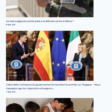
L'armée espagnole est-elle prête à se défendre contre le Maroc ?
8 août 2026
L'Italie défie l'ultimatum du gouvernement et maintient le contrôle sur l'Espagne : « Nous
n'acceptons pas les impositions étrangères »
7 août 2026