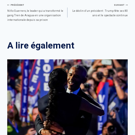
Navigation
PRÉCÉDENT
SUIVANT
Niño Guerrero, le leader qui a transformé le
Le déclin d’un président : Trump fête ses 80
gang Tren de Aragua en une organisation
ans et le spectacle continue
de
internationale depuis sa prison
l’article
A lire également