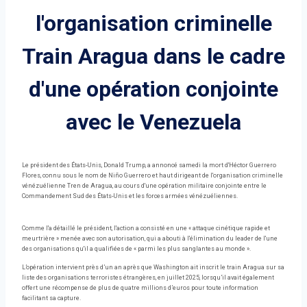
l'organisation criminelle
Train Aragua dans le cadre
d'une opération conjointe
avec le Venezuela
Le président des États-Unis, Donald Trump, a annoncé samedi la mort d'Héctor Guerrero
Flores, connu sous le nom de Niño Guerrero et haut dirigeant de l'organisation criminelle
vénézuélienne Tren de Aragua, au cours d'une opération militaire conjointe entre le
Commandement Sud des États-Unis et les forces armées vénézuéliennes.
Comme l'a détaillé le président, l'action a consisté en une « attaque cinétique rapide et
meurtrière » menée avec son autorisation, qui a abouti à l'élimination du leader de l'une
des organisations qu'il a qualifiées de « parmi les plus sanglantes au monde ».
L’opération intervient près d’un an après que Washington ait inscrit le train Aragua sur sa
liste des organisations terroristes étrangères, en juillet 2025, lorsqu’il avait également
offert une récompense de plus de quatre millions d’euros pour toute information
facilitant sa capture.