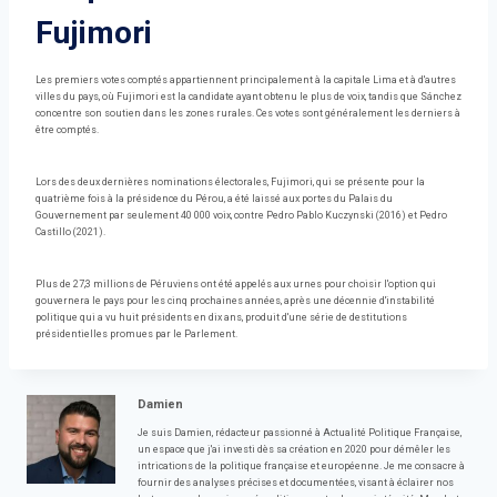
Fujimori
Les premiers votes comptés appartiennent principalement à la capitale Lima et à d'autres
villes du pays, où Fujimori est la candidate ayant obtenu le plus de voix, tandis que Sánchez
concentre son soutien dans les zones rurales. Ces votes sont généralement les derniers à
être comptés.
Lors des deux dernières nominations électorales, Fujimori, qui se présente pour la
quatrième fois à la présidence du Pérou, a été laissé aux portes du Palais du
Gouvernement par seulement 40 000 voix, contre Pedro Pablo Kuczynski (2016) et Pedro
Castillo (2021).
Plus de 27,3 millions de Péruviens ont été appelés aux urnes pour choisir l'option qui
gouvernera le pays pour les cinq prochaines années, après une décennie d'instabilité
politique qui a vu huit présidents en dix ans, produit d'une série de destitutions
présidentielles promues par le Parlement.
Damien
Je suis Damien, rédacteur passionné à Actualité Politique Française,
un espace que j'ai investi dès sa création en 2020 pour démêler les
intrications de la politique française et européenne. Je me consacre à
fournir des analyses précises et documentées, visant à éclairer nos