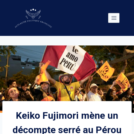
Skip
to
content
Keiko Fujimori mène un
décompte serré au Pérou