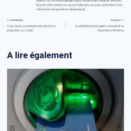
lecteurs sur les enjeux géopolitiques actuels avec intégrité. Mon but :
faire de notre média une source fiable pour ceux qui recherchent une
information de qualité et indépendante.
Navigation
PRÉCÉDENT
SUIVANT
L'Iran lance une attaque avec plusieurs
Le candidat pro-européen renouvelle sa
projectiles sur Israël
majorité en Arménie
de
l’article
A lire également