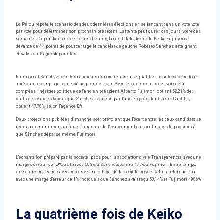
Le Pérou répète le scénario des deux dernières élections en se lançant dans un vote vote
par vote pour déterminer son prochain président. L'attente peut durer des jours, voire des
semaines. Cependant, ces dernières heures, la candidate de droite Keiko Fujimori a
devancé de 4,4 points de pourcentage le candidat de gauche Roberto Sánchez, atteignant
76% des suffrages dépouillés.
Fujimori et Sánchez sont les candidats qui ont réussi à se qualifier pour le second tour,
après un recomptage contesté au premier tour. Avec les trois quarts des voix déjà
comptées, l'héritier politique de l'ancien président Alberto Fujimori obtient 52,21% des
suffrages valides tandis que Sánchez, soutenu par l'ancien président Pedro Castillo,
obtient 47,78%, selon l'agence Efe.
Deux projections publiées dimanche soir prévoient que l'écart entre les deux candidats se
réduira au minimum au fur et à mesure de l'avancement du scrutin, avec la possibilité
que Sánchez dépasse même Fujimori.
L'échantillon préparé par la société Ipsos pour l'association civile Transparencia, avec une
marge d'erreur de 1,9%, a attribué 50,3% à Sánchez, contre 49,7% à Fujimori. Entre-temps,
une autre projection avec procès-verbal officiel de la société privée Datum Internacional,
avec une marge d'erreur de 1%, indiquait que Sánchez avait reçu 50,14% et Fujimori 49,86%.
La quatrième fois de Keiko