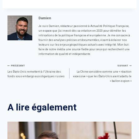
Damien
Je suis Damien, rédacteur passionné à Actualité Politique Française,
un espace que j'ai investi dès sa création en 2020 pour démêler les
intrications de la politique française et européenne. Je me consacre à
fournir des analyses précises et documentées, visant à éclairer nos
lecteurs sur les enjeux géopolitiques actuels avec intégrité. Mon but :
faire de notre média une source fiable pour ceux qui recherchent une
information de qualité et indépendante.
Navigation
PRÉCÉDENT
SUIVANT
Les États-Unis remettent à l’Ukraine des
La Chine considère comme une « réaction
fonds sous embargo aux oligarques russes
excessive » que les États-Unis aient abattu le
de
« ballon espion »
l’article
A lire également