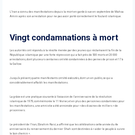
L’Iran a connu des manifestations depuis la mort en garde à vue en septembre de Mahsa
Amini après son arrestation pour ne pas avoir porté correctement le foulard islamique.
Vingt condamnations à mort
Les autorités ont répondu à la révolte menée par des jeunes qui réclamaient la fin de la
République islamique par une forte répression qui a fait près de 500 morts et 20 000
arrestations, dont plusieurs centaines ont été condamnées à des peines de prison et 17 à
la Gallow.
Jusqu’à présent, quatre manifestants ont été exécutés, dont un en public, ce qui a
considérablement affaibli les manifestations.
La grâce est une pratique courante à l’occasion de l’anniversaire de la révolution
islamique de 1979, commémorée le 11 février, et en plus des personnes condamnées pour
les manifestations, une amnistie a été annoncée pour « des dizaines de milliers » de
prisonniers.
Le président de l’Iran, Ebrahim Raisí, a affirmé que les célébrations cette année du 4e
anniversaire du renversement du dernier Shah sont destinées à « aider le peuple à suivre
le bon chemin ».