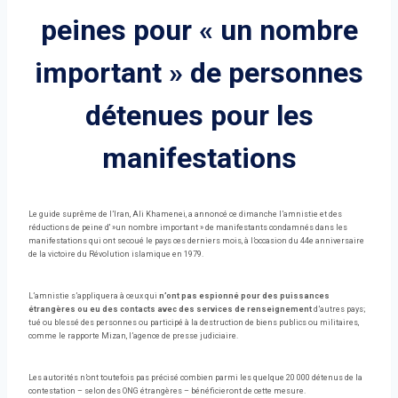
peines pour « un nombre
important » de personnes
détenues pour les
manifestations
Le guide suprême de l’Iran, Ali Khamenei, a annoncé ce dimanche l’amnistie et des
réductions de peine d' »un nombre important » de manifestants condamnés dans les
manifestations qui ont secoué le pays ces derniers mois, à l’occasion du 44e anniversaire
de la victoire du Révolution islamique en 1979.
L’amnistie s’appliquera à ceux qui
n’ont pas espionné pour des puissances
étrangères ou eu des contacts avec des services de renseignement
d’autres pays;
tué ou blessé des personnes ou participé à la destruction de biens publics ou militaires,
comme le rapporte Mizan, l’agence de presse judiciaire.
Les autorités n’ont toutefois pas précisé combien parmi les quelque 20 000 détenus de la
contestation – selon des ONG étrangères – bénéficieront de cette mesure.