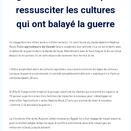
ressusciter les cultures
qui ont balayé la guerre
Ils s'appellent les «filles vertes» («filles vertes»). Ils sont l'asile du, Gaida Qadeh et Nadina
Rouk,
Trois agriculteurs de Gazati
Cela a suspendu leur activité il y a un an et demi avec
le début de la guerre dans la bande de Gaza. Maintenant, avec le haut fragile le feu en force
depuis la mi-janvier, ils se sont réjouis de ramener leur terre à la vie.
« Notre projet était plein de cultures agricoles, nous avions environ dix types de cultures.
Lorsque la guerre a commencé, ils ont été complètement détruits », explique-t-il à
Faire un
efe
Gaida Qadeh, 28 ans.
El Alto El Fuego entre Israël et le groupe islamiste du Hamas qui est entré en vigueur le
19 janvier a permis à ces trois femmes de travailler à nouveau pour « développer et
diversifier l'agriculture », selon Nadina Rouk, 27 ans, qui a envie de rêver à nouveau
« comme il l'a fait avant la guerre ».
La troisième fille verte, Asylum, s'était rendue en Égypte lors d'un voyage de travail avant la
guerre et était piégée là-bas lorsque le conflit a commencé, donc elle n'avait pas pu
retourner à Gaza jusqu'à présent.