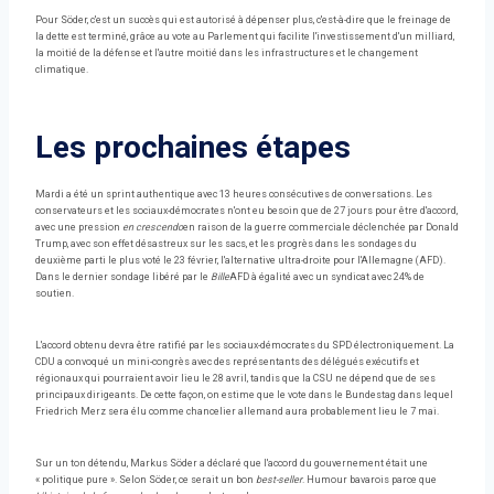
Pour Söder, c'est un succès qui est autorisé à dépenser plus, c'est-à-dire que le freinage de
la dette est terminé, grâce au vote au Parlement qui facilite l'investissement d'un milliard,
la moitié de la défense et l'autre moitié dans les infrastructures et le changement
climatique.
Les prochaines étapes
Mardi a été un sprint authentique avec 13 heures consécutives de conversations. Les
conservateurs et les sociaux-démocrates n'ont eu besoin que de 27 jours pour être d'accord,
avec une pression
en crescendo
en raison de la guerre commerciale déclenchée par Donald
Trump, avec son effet désastreux sur les sacs, et les progrès dans les sondages du
deuxième parti le plus voté le 23 février, l'alternative ultra-droite pour l'Allemagne (AFD).
Dans le dernier sondage libéré par le
Bille
AFD à égalité avec un syndicat avec 24% de
soutien.
L'accord obtenu devra être ratifié par les sociaux-démocrates du SPD électroniquement. La
CDU a convoqué un mini-congrès avec des représentants des délégués exécutifs et
régionaux qui pourraient avoir lieu le 28 avril, tandis que la CSU ne dépend que de ses
principaux dirigeants. De cette façon, on estime que le vote dans le Bundestag dans lequel
Friedrich Merz sera élu comme chancelier allemand aura probablement lieu le 7 mai.
Sur un ton détendu, Markus Söder a déclaré que l'accord du gouvernement était une
« politique pure ». Selon Söder, ce serait un bon
best-seller
. Humour bavarois parce que