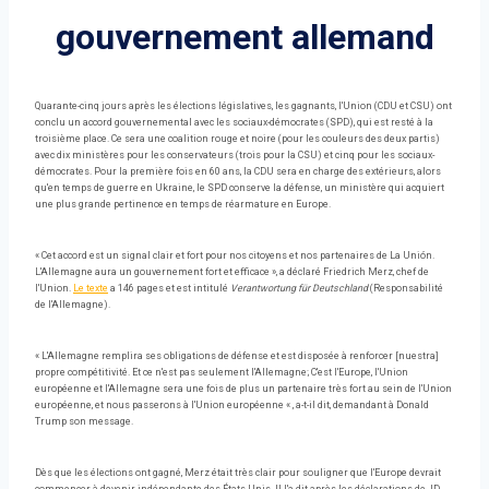
gouvernement allemand
Quarante-cinq jours après les élections législatives, les gagnants, l'Union (CDU et CSU) ont
conclu un accord gouvernemental avec les sociaux-démocrates (SPD), qui est resté à la
troisième place. Ce sera une coalition rouge et noire (pour les couleurs des deux partis)
avec dix ministères pour les conservateurs (trois pour la CSU) et cinq pour les sociaux-
démocrates. Pour la première fois en 60 ans, la CDU sera en charge des extérieurs, alors
qu'en temps de guerre en Ukraine, le SPD conserve la défense, un ministère qui acquiert
une plus grande pertinence en temps de réarmature en Europe.
« Cet accord est un signal clair et fort pour nos citoyens et nos partenaires de La Unión.
L'Allemagne aura un gouvernement fort et efficace », a déclaré Friedrich Merz, chef de
l'Union.
Le texte
a 146 pages et est intitulé
Verantwortung für Deutschland
(Responsabilité
de l'Allemagne).
« L'Allemagne remplira ses obligations de défense et est disposée à renforcer [nuestra]
propre compétitivité. Et ce n'est pas seulement l'Allemagne; C'est l'Europe, l'Union
européenne et l'Allemagne sera une fois de plus un partenaire très fort au sein de l'Union
européenne, et nous passerons à l'Union européenne « , a-t-il dit, demandant à Donald
Trump son message.
Dès que les élections ont gagné, Merz était très clair pour souligner que l'Europe devrait