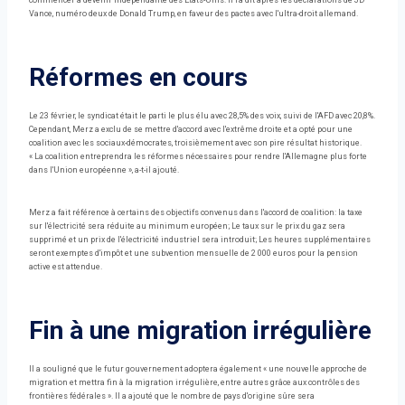
commencer à devenir indépendante des États-Unis. Il l'a dit après les déclarations de JD
Vance, numéro deux de Donald Trump, en faveur des pactes avec l'ultra-droit allemand.
Réformes en cours
Le 23 février, le syndicat était le parti le plus élu avec 28,5% des voix, suivi de l'AFD avec 20,8%.
Cependant, Merz a exclu de se mettre d'accord avec l'extrême droite et a opté pour une
coalition avec les sociaux-démocrates, troisièmement avec son pire résultat historique.
« La coalition entreprendra les réformes nécessaires pour rendre l'Allemagne plus forte
dans l'Union européenne », a-t-il ajouté.
Merz a fait référence à certains des objectifs convenus dans l'accord de coalition: la taxe
sur l'électricité sera réduite au minimum européen; Le taux sur le prix du gaz sera
supprimé et un prix de l'électricité industriel sera introduit; Les heures supplémentaires
seront exemptes d'impôt et une subvention mensuelle de 2 000 euros pour la pension
active est attendue.
Fin à une migration irrégulière
Il a souligné que le futur gouvernement adoptera également « une nouvelle approche de
migration et mettra fin à la migration irrégulière, entre autres grâce aux contrôles des
frontières fédérales ». Il a ajouté que le nombre de pays d'origine sûre sera