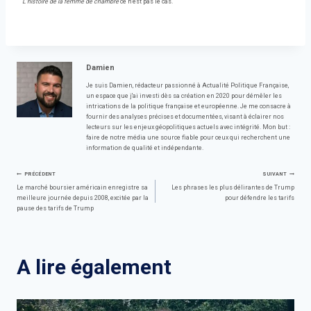
L'histoire de la femme de chambre
ce n'est pas le cas.
Damien
Je suis Damien, rédacteur passionné à Actualité Politique Française,
un espace que j'ai investi dès sa création en 2020 pour démêler les
intrications de la politique française et européenne. Je me consacre à
fournir des analyses précises et documentées, visant à éclairer nos
lecteurs sur les enjeux géopolitiques actuels avec intégrité. Mon but :
faire de notre média une source fiable pour ceux qui recherchent une
information de qualité et indépendante.
Navigation
PRÉCÉDENT
SUIVANT
Le marché boursier américain enregistre sa
Les phrases les plus délirantes de Trump
meilleure journée depuis 2008, excitée par la
pour défendre les tarifs
de
pause des tarifs de Trump
l’article
A lire également