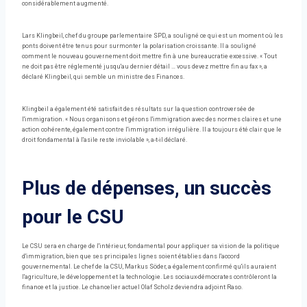
considérablement augmenté.
Lars Klingbeil, chef du groupe parlementaire SPD, a souligné ce qui est un moment où les
ponts doivent être tenus pour surmonter la polarisation croissante. Il a souligné
comment le nouveau gouvernement doit mettre fin à une bureaucratie excessive. « Tout
ne doit pas être réglementé jusqu'au dernier détail … vous devez mettre fin au fax », a
déclaré Klingbeil, qui semble un ministre des Finances.
Klingbeil a également été satisfait des résultats sur la question controversée de
l'immigration. « Nous organisons et gérons l'immigration avec des normes claires et une
action cohérente, également contre l'immigration irrégulière. Il a toujours été clair que le
droit fondamental à l'asile reste inviolable », a-t-il déclaré.
Plus de dépenses, un succès
pour le CSU
Le CSU sera en charge de l'intérieur, fondamental pour appliquer sa vision de la politique
d'immigration, bien que ses principales lignes soient établies dans l'accord
gouvernemental. Le chef de la CSU, Markus Söder, a également confirmé qu'ils auraient
l'agriculture, le développement et la technologie. Les sociaux-démocrates contrôleront la
finance et la justice. Le chancelier actuel Olaf Scholz deviendra adjoint Raso.