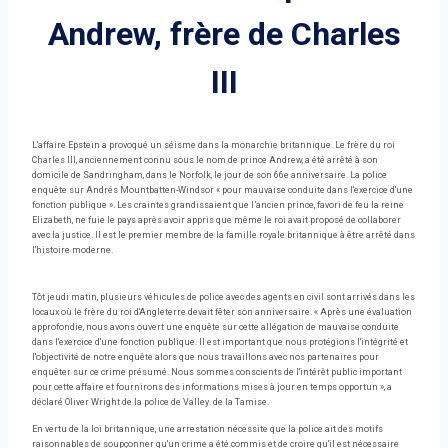
Andrew, frère de Charles
III
L'affaire Epstein a provoqué un séisme dans la monarchie britannique. Le frère du roi
Charles III, anciennement connu sous le nom de prince Andrew, a été arrêté à son
domicile de Sandringham, dans le Norfolk, le jour de son 66e anniversaire. La police
enquête sur Andrés Mountbatten-Windsor « pour mauvaise conduite dans l'exercice d'une
fonction publique ». Les craintes grandissaient que l’ancien prince, favori de feu la reine
Elizabeth, ne fuie le pays après avoir appris que même le roi avait proposé de collaborer
avec la justice. Il est le premier membre de la famille royale britannique à être arrêté dans
l'histoire moderne.
Tôt jeudi matin, plusieurs véhicules de police avec des agents en civil sont arrivés dans les
locaux où le frère du roi d'Angleterre devait fêter son anniversaire. « Après une évaluation
approfondie, nous avons ouvert une enquête sur cette allégation de mauvaise conduite
dans l'exercice d'une fonction publique. Il est important que nous protégions l'intégrité et
l'objectivité de notre enquête alors que nous travaillons avec nos partenaires pour
enquêter sur ce crime présumé. Nous sommes conscients de l'intérêt public important
pour cette affaire et fournirons des informations mises à jour en temps opportun », a
déclaré Oliver Wright de la police de Valley. de la Tamise.
En vertu de la loi britannique, une arrestation nécessite que la police ait des motifs
raisonnables de soupçonner qu'un crime a été commis et de croire qu'il est nécessaire