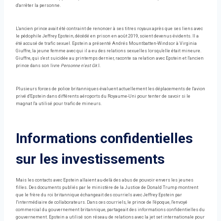
d'arrêter la personne.
L'ancien prince avait été contraint de renoncer à ses titres royaux après que ses liens avec
le pédophile Jeffrey Epstein, décédé en prison en août 2019, soient devenus évidents. Il a
été accusé de trafic sexuel. Epstein a présenté Andrés Mountbatten-Windsor à Virginia
Giuffre, la jeune femme avec qui il a eu des relations sexuelles lorsqu'elle était mineure.
Giuffre, qui s'est suicidée au printemps dernier, raconte sa relation avec Epstein et l'ancien
prince dans son livre
Personne n'est Gi
r.l.
Plusieurs forces de police britanniques évaluent actuellement les déplacements de l'avion
privé d'Epstein dans différents aéroports du Royaume-Uni pour tenter de savoir si le
magnat l'a utilisé pour trafic de mineurs.
Informations confidentielles
sur les investissements
Mais les contacts avec Epstein allaient au-delà des abus de pouvoir envers les jeunes
filles. Des documents publiés par le ministère de la Justice de Donald Trump montrent
que le frère du roi britannique échangeait des courriels avec Jeffrey Epstein par
l'intermédiaire de collaborateurs. Dans ces courriels, le prince de l'époque, l'envoyé
commercial du gouvernement britannique, partageait des informations confidentielles du
gouvernement. Epstein a utilisé son réseau de relations avec la jet set internationale pour