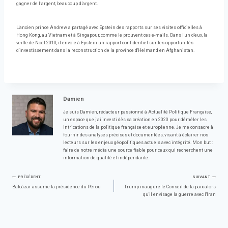
gagner de l’argent, beaucoup d’argent.
L'ancien prince Andrew a partagé avec Epstein des rapports sur ses visites officielles à
Hong Kong, au Vietnam et à Singapour, comme le prouvent ces e-mails. Dans l'un d'eux, la
veille de Noël 2010, il envoie à Epstein un rapport confidentiel sur les opportunités
d'investissement dans la reconstruction de la province d'Helmand en Afghanistan.
Damien
Je suis Damien, rédacteur passionné à Actualité Politique Française,
un espace que j'ai investi dès sa création en 2020 pour démêler les
intrications de la politique française et européenne. Je me consacre à
fournir des analyses précises et documentées, visant à éclairer nos
lecteurs sur les enjeux géopolitiques actuels avec intégrité. Mon but :
faire de notre média une source fiable pour ceux qui recherchent une
information de qualité et indépendante.
Navigation
PRÉCÉDENT
SUIVANT
Balcázar assume la présidence du Pérou
Trump inaugure le Conseil de la paix alors
qu'il envisage la guerre avec l'Iran
de
l’article