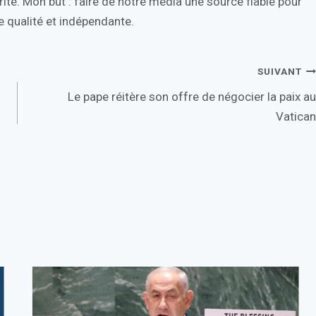
ité. Mon but : faire de notre média une source fiable pour
 qualité et indépendante.
SUIVANT
Le pape réitère son offre de négocier la paix au
Vatican