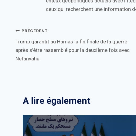
enjeux géopolitiques actuels avec intégr
ceux qui recherchent une information de
Navigation
PRÉCÉDENT
Trump garantit au Hamas la fin finale de la guerre
de
après s'être rassemblé pour la deuxième fois avec
l’article
Netanyahu
A lire également