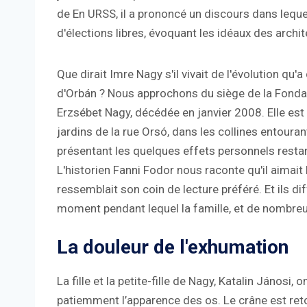
de En URSS, il a prononcé un discours dans lequel i
d'élections libres, évoquant les idéaux des archi
Que dirait Imre Nagy s'il vivait de l'évolution q
d'Orbán ? Nous approchons du siège de la Fondat
Erzsébet Nagy, décédée en janvier 2008. Elle e
jardins de la rue Orsó, dans les collines entoura
présentant les quelques effets personnels restant
L'historien Fanni Fodor nous raconte qu'il aimait
ressemblait son coin de lecture préféré. Et ils di
moment pendant lequel la famille, et de nombreus
La douleur de l'exhumation
La fille et la petite-fille de Nagy, Katalin Jánosi
patiemment l’apparence des os. Le crâne est ret