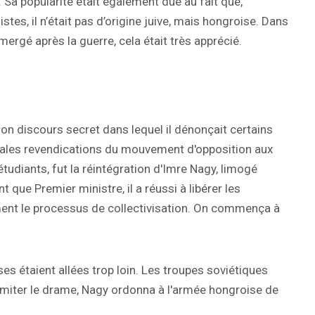
e. Sa popularité était également due au fait que,
tes, il n’était pas d’origine juive, mais hongroise. Dans
ergé après la guerre, cela était très apprécié.
n discours secret dans lequel il dénonçait certains
cipales revendications du mouvement d'opposition aux
diants, fut la réintégration d'Imre Nagy, limogé
t que Premier ministre, il a réussi à libérer les
ment le processus de collectivisation. On commença à
es étaient allées trop loin. Les troupes soviétiques
imiter le drame, Nagy ordonna à l'armée hongroise de