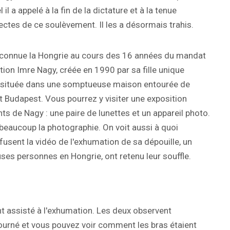
l a appelé à la fin de la dictature et à la tenue
tectes de ce soulèvement. Il les a désormais trahis.
u'a connue la Hongrie au cours des 16 années du mandat
ion Imre Nagy, créée en 1990 par sa fille unique
st située dans une somptueuse maison entourée de
nt Budapest. Vous pourrez y visiter une exposition
s de Nagy : une paire de lunettes et un appareil photo.
 beaucoup la photographie. On voit aussi à quoi
ffusent la vidéo de l'exhumation de sa dépouille, un
es personnes en Hongrie, ont retenu leur souffle.
, ont assisté à l'exhumation. Les deux observent
ourné et vous pouvez voir comment les bras étaient