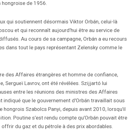
on hongroise de 1956.
ceux qui soutiennent désormais Viktor Orbán, celui-là
ou et qui reconnaît aujourd’hui être au service de
iffusés. Au cours de sa campagne, Orbán a eu recours
hes dans tout le pays représentant Zelensky comme le
tre des Affaires étrangères et homme de confiance,
e, Sergueï Lavrov, ont été révélées. Szijjartó lui
ses entre les réunions des ministres des Affaires
t indiqué que le gouvernement d'Orbán travaillait sous
iste hongrois Szabolcs Panyi, depuis avant 2010, lorsqu'il
sition. Poutine s’est rendu compte qu’Orbán pouvait être
 offrir du gaz et du pétrole à des prix abordables.