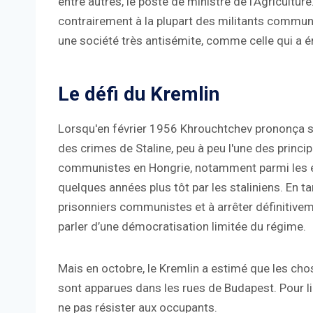
entre autres, le poste de ministre de l'Agricultur
contrairement à la plupart des militants communis
une société très antisémite, comme celle qui a ém
Le défi du Kremlin
Lorsqu'en février 1956 Khrouchtchev prononça so
des crimes de Staline, peu à peu l'une des prin
communistes en Hongrie, notamment parmi les étu
quelques années plus tôt par les staliniens. En tan
prisonniers communistes et à arrêter définitive
parler d’une démocratisation limitée du régime.
Mais en octobre, le Kremlin a estimé que les chos
sont apparues dans les rues de Budapest. Pour l
ne pas résister aux occupants.