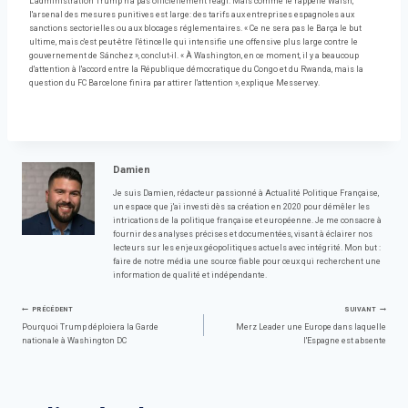
L'administration Trump n'a pas officiellement réagi. Mais comme le rappelle Walsh,
l'arsenal des mesures punitives est large: des tarifs aux entreprises espagnoles aux
sanctions sectorielles ou aux blocages réglementaires. « Ce ne sera pas le Barça le but
ultime, mais c'est peut-être l'étincelle qui intensifie une offensive plus large contre le
gouvernement de Sánchez », conclut-il. « À Washington, en ce moment, il y a beaucoup
d'attention à l'accord entre la République démocratique du Congo et du Rwanda, mais la
question du FC Barcelone finira par attirer l'attention », explique Messervey.
Damien
Je suis Damien, rédacteur passionné à Actualité Politique Française,
un espace que j'ai investi dès sa création en 2020 pour démêler les
intrications de la politique française et européenne. Je me consacre à
fournir des analyses précises et documentées, visant à éclairer nos
lecteurs sur les enjeux géopolitiques actuels avec intégrité. Mon but :
faire de notre média une source fiable pour ceux qui recherchent une
information de qualité et indépendante.
Navigation
PRÉCÉDENT
SUIVANT
Pourquoi Trump déploiera la Garde
Merz Leader une Europe dans laquelle
nationale à Washington DC
l'Espagne est absente
de
l’article