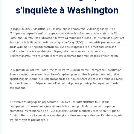
s'inquiète à Washington
Le logo «RDC, Coeur de l'Iffrique» – la République démocratique du Congo, le cœur de
l'Afrique – occupera bientôt un espace visible dans les vêtements de formation du FC
Barcelone. En retour, le club catalan recevra 44 millions d'euros du ministère des Sports et
des loisirs de la République démocratique du Congo (RDC). Un accord de parrainage qui,
au-delà du marketing et du football, soulève des soupçons et de la méfiance dans les
couloirs du pouvoir à Washington. Et que, selon des sources consultées par
L'indépendant
pourrait rejoindre la tempête diplomatique entre Madrid et Washington.
La signature du contrat – confirmé par le Barca Club lui-même – comprend l'installation
d'une exposition permanente au New Camp Nou pour exhiber le patrimoine culturel et
sportif congolais, ainsi que l'organisation des cliniques sportives pour les mineurs. Mais
dans les bureaux du Département d'État, l'accord génère plus de préoccupations que de
célébrations.
« Il est très étrange qu'un pays comme RDC, avec une infrastructure touristique
pratiquement non existante, investit une telle argent public dans une campagne de
promotion internationale », dit-il
L'indépendant
Joshua Meliseray, experte en Afrique de
l'Institut Hudson. « La question à Washington est évidente: qu'est-ce que Kinshasa achète
vraiment avec ce parrainage? »