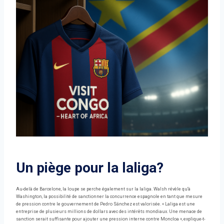
Un piège pour la laliga?
Au-delà de Barcelone, la loupe se perche également sur la laliga. Walsh révèle qu'à
Washington, la possibilité de sanctionner la concurrence espagnole en tant que mesure
de pression contre le gouvernement de Pedro Sánchez est valorisée. « Laliga est une
entreprise de plusieurs millions de dollars avec des intérêts mondiaux. Une menace de
sanction serait suffisante pour ajouter une pression interne contre Moncloa », explique-t-