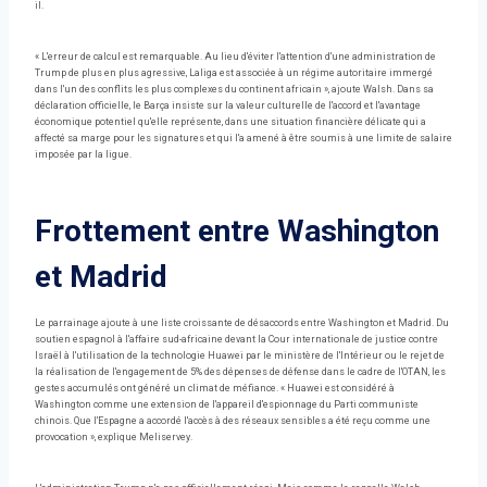
il.
« L'erreur de calcul est remarquable. Au lieu d'éviter l'attention d'une administration de
Trump de plus en plus agressive, Laliga est associée à un régime autoritaire immergé
dans l'un des conflits les plus complexes du continent africain », ajoute Walsh. Dans sa
déclaration officielle, le Barça insiste sur la valeur culturelle de l'accord et l'avantage
économique potentiel qu'elle représente, dans une situation financière délicate qui a
affecté sa marge pour les signatures et qui l'a amené à être soumis à une limite de salaire
imposée par la ligue.
Frottement entre Washington
et Madrid
Le parrainage ajoute à une liste croissante de désaccords entre Washington et Madrid. Du
soutien espagnol à l'affaire sud-africaine devant la Cour internationale de justice contre
Israël à l'utilisation de la technologie Huawei par le ministère de l'Intérieur ou le rejet de
la réalisation de l'engagement de 5% des dépenses de défense dans le cadre de l'OTAN, les
gestes accumulés ont généré un climat de méfiance. « Huawei est considéré à
Washington comme une extension de l'appareil d'espionnage du Parti communiste
chinois. Que l'Espagne a accordé l'accès à des réseaux sensibles a été reçu comme une
provocation », explique Meliservey.