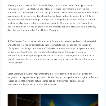
Messery soupçonne que l'accord avec le Barça pourrait faire partie d'une opération de
«lavage de sport» – une tactique pour blanchir l'image internationale d'un régime
prédateur des droits de Huamnos – bien qu'il n'exclut pas les raisons moins nobles: «Il n'y
a pas encore de preuve, mais dans le contexte de la corruption de masse de la RD, il est
légitime de se demander si ce parrainage pourrait également être un moyen de blâmer
les fonds». « Barcelone est une entité indépendante. C'est une raison pour laquelle je
pense que ce ne serait pas un grave facteur d'exacerbation ou d'irritation, pour ainsi dire,
dans les relations entre les États-Unis et l'Espagne. »
À Washington, l'inconfort ne se limite pas à l'éthique du parrainage. Pour Michael Walsh,
analyste des relations étrangères, le pacte « comporte des risques pour le RDC, pour
l'Espagne et pour Laliga lui-même ». « Tshisekedi a pressé les États-Unis pour intervenir
militairement contre les incursions de Ruandesas dans l'est du pays. Et utilise
maintenant des fonds publics pour sceller un accord avec une Ligue européenne qui a
maintenu des relations commerciales avec les pays adversaires de Washington, comme
l'Iran », prévient-il.
Selon Walsh, le mouvement pourrait être interprété comme une stratégie du régime
congolais pour approcher les pays européens critiques de la politique étrangère de Trump,
l'Espagne étant le candidat naturel après son positionnement devant la Cour
internationale de justice ou dans l'affaire Huawei.