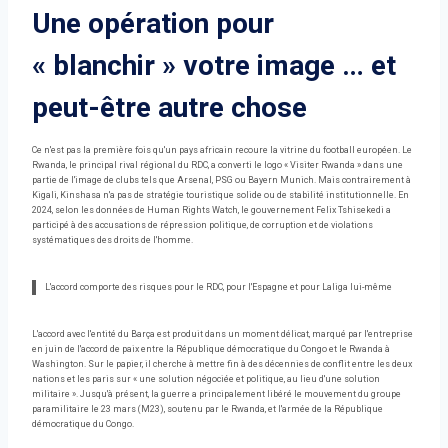
Une opération pour
« blanchir » votre image … et
peut-être autre chose
Ce n'est pas la première fois qu'un pays africain recoure la vitrine du football européen. Le
Rwanda, le principal rival régional du RDC, a converti le logo « Visiter Rwanda » dans une
partie de l'image de clubs tels que Arsenal, PSG ou Bayern Munich. Mais contrairement à
Kigali, Kinshasa n'a pas de stratégie touristique solide ou de stabilité institutionnelle. En
2024, selon les données de Human Rights Watch, le gouvernement Felix Tshisekedi a
participé à des accusations de répression politique, de corruption et de violations
systématiques des droits de l'homme.
L'accord comporte des risques pour le RDC, pour l'Espagne et pour Laliga lui-même
L'accord avec l'entité du Barça est produit dans un moment délicat, marqué par l'entreprise
en juin de l'accord de paix entre la République démocratique du Congo et le Rwanda à
Washington. Sur le papier, il cherche à mettre fin à des décennies de conflit entre les deux
nations et les paris sur « une solution négociée et politique, au lieu d'une solution
militaire ». Jusqu'à présent, la guerre a principalement libéré le mouvement du groupe
paramilitaire le 23 mars (M23), soutenu par le Rwanda, et l'armée de la République
démocratique du Congo.