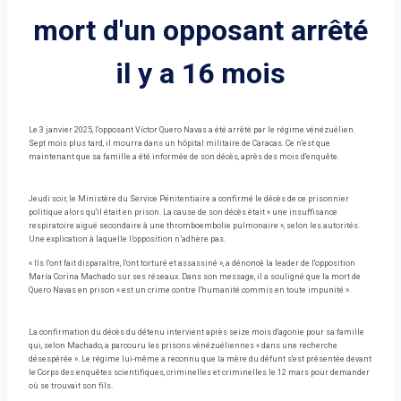
mort d'un opposant arrêté
il y a 16 mois
Le 3 janvier 2025, l'opposant Víctor Quero Navas a été arrêté par le régime vénézuélien.
Sept mois plus tard, il mourra dans un hôpital militaire de Caracas. Ce n'est que
maintenant que sa famille a été informée de son décès, après des mois d'enquête.
Jeudi soir, le Ministère du Service Pénitentiaire a confirmé le décès de ce prisonnier
politique alors qu'il était en prison. La cause de son décès était « une insuffisance
respiratoire aiguë secondaire à une thromboembolie pulmonaire », selon les autorités.
Une explication à laquelle l’opposition n’adhère pas.
« Ils l'ont fait disparaître, l'ont torturé et assassiné », a dénoncé la leader de l'opposition
María Corina Machado sur ses réseaux. Dans son message, il a souligné que la mort de
Quero Navas en prison « est un crime contre l'humanité commis en toute impunité ».
La confirmation du décès du détenu intervient après seize mois d'agonie pour sa famille
qui, selon Machado, a parcouru les prisons vénézuéliennes « dans une recherche
désespérée ». Le régime lui-même a reconnu que la mère du défunt s'est présentée devant
le Corps des enquêtes scientifiques, criminelles et criminelles le 12 mars pour demander
où se trouvait son fils.