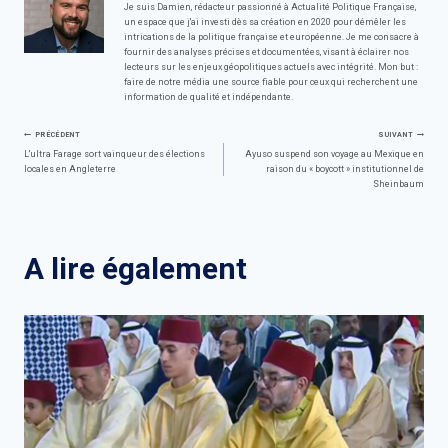
Je suis Damien, rédacteur passionné à Actualité Politique Française,
un espace que j'ai investi dès sa création en 2020 pour démêler les
intrications de la politique française et européenne. Je me consacre à
fournir des analyses précises et documentées, visant à éclairer nos
lecteurs sur les enjeux géopolitiques actuels avec intégrité. Mon but :
faire de notre média une source fiable pour ceux qui recherchent une
information de qualité et indépendante.
Navigation
PRÉCÉDENT
SUIVANT
L'ultra Farage sort vainqueur des élections
Ayuso suspend son voyage au Mexique en
locales en Angleterre
raison du « boycott » institutionnel de
de
Sheinbaum
l’article
A lire également