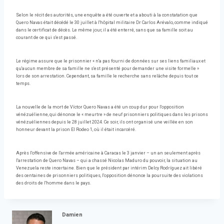
Selon le récit des autorités, une enquête a été ouverte et a abouti à la constatation que
Quero Navas était décédé le 30 juillet à l'hôpital militaire Dr Carlos Arévalo, comme indiqué
dans le certificat de décès. Le même jour, il a été enterré, sans que sa famille soit au
courant de ce qui s'est passé.
Le régime assure que le prisonnier « n'a pas fourni de données sur ses liens familiaux et
qu'aucun membre de sa famille ne s'est présenté pour demander une visite formelle »
lors de son arrestation. Cependant, sa famille le recherche sans relâche depuis tout ce
temps.
La nouvelle de la mort de Víctor Quero Navas a été un coup dur pour l'opposition
vénézuélienne, qui dénonce le « meurtre » de neuf prisonniers politiques dans les prisons
vénézuéliennes depuis le 28 juillet 2024. Ce soir, ils ont organisé une veillée en son
honneur devant la prison El Rodeo 1, où il était incarcéré.
Après l'offensive de l'armée américaine à Caracas le 3 janvier – un an seulement après
l'arrestation de Quero Navas – qui a chassé Nicolas Maduro du pouvoir, la situation au
Venezuela reste incertaine. Bien que le président par intérim Delcy Rodríguez ait libéré
des centaines de prisonniers politiques, l'opposition dénonce la poursuite des violations
des droits de l'homme dans le pays.
Damien