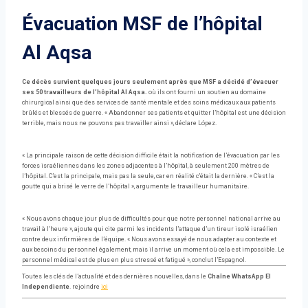
Évacuation MSF de l’hôpital
Al Aqsa
Ce décès survient quelques jours seulement après que MSF a décidé d’évacuer
ses 50 travailleurs de l’hôpital Al Aqsa.
où ils ont fourni un soutien au domaine
chirurgical ainsi que des services de santé mentale et des soins médicaux aux patients
brûlés et blessés de guerre. « Abandonner ses patients et quitter l’hôpital est une décision
terrible, mais nous ne pouvons pas travailler ainsi », déclare López.
« La principale raison de cette décision difficile était la notification de l’évacuation par les
forces israéliennes dans les zones adjacentes à l’hôpital, à seulement 200 mètres de
l’hôpital. C’est la principale, mais pas la seule, car en réalité c’était la dernière. « C’est la
goutte qui a brisé le verre de l’hôpital », argumente le travailleur humanitaire.
« Nous avons chaque jour plus de difficultés pour que notre personnel national arrive au
travail à l’heure », ajoute qui cite parmi les incidents l’attaque d’un tireur isolé israélien
contre deux infirmières de l’équipe. « Nous avons essayé de nous adapter au contexte et
aux besoins du personnel également, mais il arrive un moment où cela est impossible. Le
personnel médical est de plus en plus stressé et fatigué », conclut l’Espagnol.
Toutes les clés de l’actualité et des dernières nouvelles, dans le
Chaîne WhatsApp El
Independiente
. rejoindre
ici