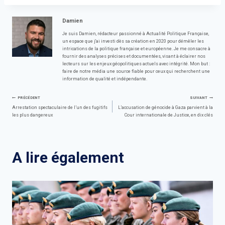
Damien
Je suis Damien, rédacteur passionné à Actualité Politique Française,
un espace que j'ai investi dès sa création en 2020 pour démêler les
intrications de la politique française et européenne. Je me consacre à
fournir des analyses précises et documentées, visant à éclairer nos
lecteurs sur les enjeux géopolitiques actuels avec intégrité. Mon but :
faire de notre média une source fiable pour ceux qui recherchent une
information de qualité et indépendante.
Navigation
PRÉCÉDENT
SUIVANT
Arrestation spectaculaire de l’un des fugitifs
L’accusation de génocide à Gaza parvient à la
les plus dangereux
Cour internationale de Justice, en dix clés
de
l’article
A lire également