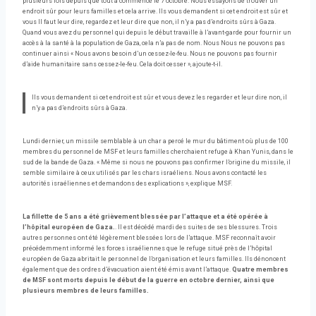
plusieurs fois depuis que tout a commencé le 7 octobre. Nous essayons de trouver un
endroit sûr pour leurs familles et cela arrive. Ils vous demandent si cet endroit est sûr et
vous Il faut leur dire, regardez et leur dire que non, il n’y a pas d’endroits sûrs à Gaza.
Quand vous avez du personnel qui depuis le début travaille à l’avant-garde pour fournir un
accès à la santé à la population de Gaza, cela n’a pas de nom. Nous Nous ne pouvons pas
continuer ainsi « Nous avons besoin d’un cessez-le-feu. Nous ne pouvons pas fournir
d’aide humanitaire sans cessez-le-feu. Cela doit cesser », ajoute-t-il.
Ils vous demandent si cet endroit est sûr et vous devez les regarder et leur dire non, il
n’y a pas d’endroits sûrs à Gaza.
Lundi dernier, un missile semblable à un char a percé le mur du bâtiment où plus de 100
membres du personnel de MSF et leurs familles cherchaient refuge à Khan Yunis, dans le
sud de la bande de Gaza. « Même si nous ne pouvons pas confirmer l’origine du missile, il
semble similaire à ceux utilisés par les chars israéliens. Nous avons contacté les
autorités israéliennes et demandons des explications », explique MSF.
La fillette de 5 ans a été grièvement blessée par l’attaque et a été opérée à
l’hôpital européen de Gaza.
. Il est décédé mardi des suites de ses blessures. Trois
autres personnes ont été légèrement blessées lors de l’attaque. MSF reconnaît avoir
précédemment informé les forces israéliennes que le refuge situé près de l’hôpital
européen de Gaza abritait le personnel de l’organisation et leurs familles. Ils dénoncent
également que des ordres d’évacuation aient été émis avant l’attaque.
Quatre membres
de MSF sont morts depuis le début de la guerre en octobre dernier, ainsi que
plusieurs membres de leurs familles.