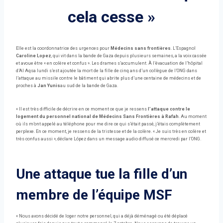
cela cesse »
Elle est la coordonnatrice des urgences pour
Médecins sans frontières
. L’Espagnol
Caroline Lopez
, qui vit dans la bande de Gaza depuis plusieurs semaines, a la voix cassée
et avoue être « en colère et confus ». Les drames s’accumulent. À l’évacuation de l’hôpital
d’Al Aqsa lundi s’est ajoutée la mort de la fille de cinq ans d’un collègue de l’ONG dans
l’attaque au missile contre le bâtiment qui abrite plus d’une centaine de médecins et de
proches à
Jan Yunis
au sud de la bande de Gaza.
« Il est très difficile de décrire en ce moment ce que je ressens
l’attaque contre le
logement du personnel national de Médecins Sans Frontières à Rafah
. Au moment
où ils m’ont appelé au téléphone pour me dire ce qui s’était passé, j’étais complètement
perplexe. En ce moment, je ressens de la tristesse et de la colère. « Je suis très en colère et
très confus aussi », déclare López dans un message audio diffusé ce mercredi par l’ONG.
Une attaque tue la fille d’un
membre de l’équipe MSF
« Nous avons décidé de loger notre personnel, qui a déjà déménagé ou été déplacé