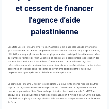
et cessent de financer
l’agence d’aide
palestinienne
Les États-Unis, le Royaume-Uni, l’Italie, l’Australie, la Finlande et le Canada ont annoncé
qu’ils cesseraient de financer l’Agence des Nations Unies pour les réfugiés palestiniens,
l’UNRWA, après que plusieurs de ses employés auraient participé à des attaques armées
du Hamas le 7 octobre dernier. L’agence a annoncé qu’elle procéderait à la résiliation des
contrats des travailleurs faisant l’objet d’une enquête. Il reconnaît avoir reçu des
informations des autorités israéliennes avertissant que si ces faits étaient confirmés, les
personnes impliquées dans « des actes de terrorisme devraient être tenues pour
responsables, « y compris par le biais de poursuites pénales ».
Ce samedi, le Royaume-Uni s’est joint aux États-Unis, qui l’ont annoncé hier, et à d’autres
pays qui ont également accepté de suspendre leur financement à l’agence onusienne
jusqu’à ce que soit clarifiée l’éventuelle participation des travailleurs de l’UNRWA aux
attaques du Hamas qui ont commencé l’actuel Gaza. conflit. Avec plus de 30 000 employés,
l’UNRWA est la plus grande organisation à Gaza en dehors du gouvernement de la bande
de Gaza.