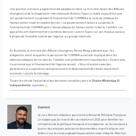
Une position similaire a également été adoptée en Italie. Le ministre italien des Affaires
étrangères et de la Coopération internationale, Antonio Tajani, a révélé aujourd’hui que
son gouvernement suspendait le financement de l’UNRWA à la suite de l’attaque du
Hamas contre Israël en octobre dernier. « Le gouvernement italien a suspendu le
financement de l’UNRWA après l’atroce attaque du Hamas contre Israël le 7 octobre. Les
pays alliés ont récemment pris la même décision », a écrit Tajani sur ses réseaux sociaux
à propos de l’enquête ouverte par l’agence. au groupe islamiste.
En Australie, la ministre des Affaires étrangères, Penny Wong, a déclaré que « les
allégations selon lesquelles le personnel de l’UNRWA aurait été impliqué dans les
odieuses attaques terroristes du 7 octobre sont profondément inquiétantes ». Suite à cela,
il a annoncé que le financement de l’agence cessait : « Nous discutons avec des
partenaires et suspendrons temporairement le décaissement des fonds récemment
annoncés », ajoute le message.
Toutes les clés de l’actualité et des dernières nouvelles, dans le
Chaîne WhatsApp El
Independiente
. rejoindre
ici
Damien
Je suis Damien, rédacteur passionné à Actualité Politique Française,
un espace que j'ai investi dès sa création en 2020 pour démêler les
intrications de la politique française et européenne. Je me consacre à
fournir des analyses précises et documentées, visant à éclairer nos
lecteurs sur les enjeux géopolitiques actuels avec intégrité. Mon but :