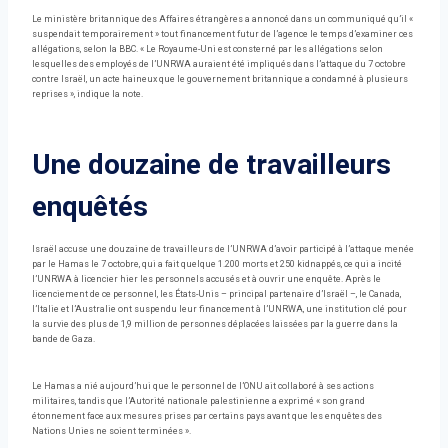
Le ministère britannique des Affaires étrangères a annoncé dans un communiqué qu’il «
suspendait temporairement » tout financement futur de l’agence le temps d’examiner ces
allégations, selon la BBC. « Le Royaume-Uni est consterné par les allégations selon
lesquelles des employés de l’UNRWA auraient été impliqués dans l’attaque du 7 octobre
contre Israël, un acte haineux que le gouvernement britannique a condamné à plusieurs
reprises », indique la note.
Une douzaine de travailleurs
enquêtés
Israël accuse une douzaine de travailleurs de l’UNRWA d’avoir participé à l’attaque menée
par le Hamas le 7 octobre, qui a fait quelque 1.200 morts et 250 kidnappés, ce qui a incité
l’UNRWA à licencier hier les personnels accusés et à ouvrir une enquête. Après le
licenciement de ce personnel, les États-Unis – principal partenaire d’Israël –, le Canada,
l’Italie et l’Australie ont suspendu leur financement à l’UNRWA, une institution clé pour
la survie des plus de 1,9 million de personnes déplacées laissées par la guerre dans la
bande de Gaza.
Le Hamas a nié aujourd’hui que le personnel de l’ONU ait collaboré à ses actions
militaires, tandis que l’Autorité nationale palestinienne a exprimé « son grand
étonnement face aux mesures prises par certains pays avant que les enquêtes des
Nations Unies ne soient terminées ».