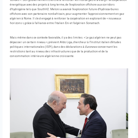
solides ». Son gouvernement cherche à renforcer les flux de gaz et à élargir la coopération
énergétique avec des projets à long terme, de l'exploration offshore aux corridors
d'hydrogène tels que SouthH2. Meloni a avancé l'exploration future d'hydrocarbures
offshore avec son partenaire nord-africain, pour augmenter l'approvisionnement en gaz
algérien à Rome. Il s'est engagé à renforcer la coopération en explorant de « nouveaux
horizons », grâce à l'alliance entre l'italien Eni et l'algérien Sonatrach.
Mais même dans ce contexte favorable, il y a des limites. « Le gaz algérien ne peut pas
dépasser un certain niveau », prévient Aldo Liga, chercheur à l'Institut italien d'études
politiques internationales (ISPI), dans des déclarations à
Euronews
concernant les
restrictions tant au niveau des infrastructures que de la production et de la
consommation intérieure algérienne croissante.