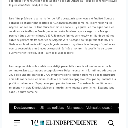
approfondir et renouveler nos relations », a déclaré Albarès à l'issue de sa rencontre avec
le président Abdelmadjid Tebboune.
Le chiffre précis de l’augmentation de l’offre de gaz n’a pas encore été finalisé. Sources
espagnoles et algériennes citées par
L'Indépendant
Cette semaine, ils ont reconnu les
négociations en cours. Une étude technique a conclu il y a quelques mois que, dans les
conditions actuelles, le flux de gaz actuel entre les deux pays via le gazoduc Medgaz
pourrait être augmenté jusqu'à 10 %. Rien que l'année dernière, 9,4 milliards de mètres
cubes de gaz ont été transportés de l'Algérie vers l'Espagne, soit l'équivalent de 107 179
GWh, selon les données d'Enagás, le gestionnaire du système de notre pays. Or, selon les
sources consultées, les études de capacité réalisées montrent la possibilité de pouvoir
augmenter entre 0,5 BCM et 1 BCM de plus la capacité.
Le changement dans les relations est déjà perceptible dans des domaines comme le
commerce. Les exportations espagnoles vers l'Algérie ont atteint 2,1 milliards d'euros en
2025, avec une croissance de 270%, symptôme d'une relation qui tente de se reconstruire
après des années de tensions. Toutefois, la position espagnole n’est pas équivalente à la
position italienne. « L'Espagne ne peut pas rivaliser avec l'Italie dans la qualité de ses
relations », insiste Kharief. Mais cela introduit une nuance essentielle : l’Espagne joue
dans un autre domaine.