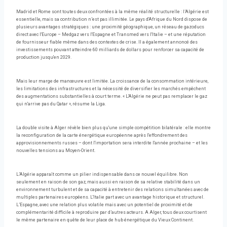
Madrid et Rome sont toutes deux confrontées à la même réalité structurelle : l’Algérie est
essentielle, mais sa contribution n’est pas illimitée. Le pays d'Afrique du Nord dispose de
plusieurs avantages stratégiques : une proximité géographique, un réseau de gazoducs
direct avec l'Europe – Medgaz vers l'Espagne et Transmed vers l'Italie – et une réputation
de fournisseur fiable même dans des contextes de crise. Il a également annoncé des
investissements pouvant atteindre 60 milliards de dollars pour renforcer sa capacité de
production jusqu'en 2029.
Mais leur marge de manœuvre est limitée. La croissance de la consommation intérieure,
les limitations des infrastructures et la nécessité de diversifier les marchés empêchent
des augmentations substantielles à court terme. « L'Algérie ne peut pas remplacer le gaz
qui n'arrive pas du Qatar », résume la Liga.
La double visite à Alger révèle bien plus qu'une simple compétition bilatérale : elle montre
la reconfiguration de la carte énergétique européenne après l'effondrement des
approvisionnements russes – dont l'importation sera interdite l'année prochaine – et les
nouvelles tensions au Moyen-Orient.
L’Algérie apparaît comme un pilier indispensable dans ce nouvel équilibre. Non
seulement en raison de son gaz, mais aussi en raison de sa relative stabilité dans un
environnement turbulent et de sa capacité à entretenir des relations simultanées avec de
multiples partenaires européens. L'Italie part avec un avantage historique et structurel.
L’Espagne, avec une relation plus volatile mais avec un potentiel de proximité et de
complémentarité difficile à reproduire par d’autres acteurs. A Alger, tous deux courtisent
le même partenaire en quête de leur place de hub énergétique du Vieux Continent.