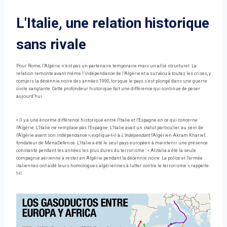
L'Italie, une relation historique
sans rivale
Pour Rome, l’Algérie n’est pas un partenaire temporaire mais un allié structurel. La
relation remonte avant même l’indépendance de l’Algérie et a survécu à toutes les crises, y
compris la décennie noire des années 1990, lorsque le pays s’est plongé dans une guerre
civile sanglante. Cette profondeur historique fait une différence qui continue de peser
aujourd’hui.
« Il y a une énorme différence historique entre l'Italie et l'Espagne en ce qui concerne
l'Algérie. L'Italie ne remplace pas l'Espagne. L'Italie avait un statut particulier au sein de
l'Algérie avant son indépendance », explique-t-il à
L'Indépendant
l'Algérien Akram Kharief,
fondateur de MenaDefense. L'Italie a été le seul pays européen à maintenir une présence
constante pendant les années les plus dures du terrorisme : « Alitalia a été la seule
compagnie aérienne à rester en Algérie pendant la décennie noire. La police et l'armée
italiennes ont aidé leurs homologues algériennes à lutter contre le terrorisme », rappelle-
t-il.