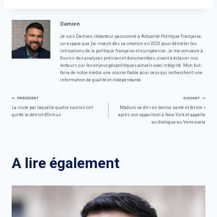
Damien
Je suis Damien, rédacteur passionné à Actualité Politique Française,
un espace que j'ai investi dès sa création en 2020 pour démêler les
intrications de la politique française et européenne. Je me consacre à
fournir des analyses précises et documentées, visant à éclairer nos
lecteurs sur les enjeux géopolitiques actuels avec intégrité. Mon but :
faire de notre média une source fiable pour ceux qui recherchent une
information de qualité et indépendante.
Navigation
PRÉCÉDENT
SUIVANT
La route par laquelle quatre navires ont
Maduro se dit « en bonne santé et ferme »
quitté le détroit d'Ormuz
après son apparition à New York et appelle
de
au dialogue au Venezuela
l’article
A lire également