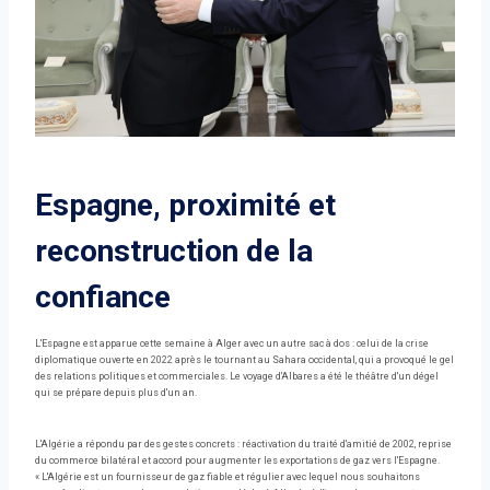
Espagne, proximité et
reconstruction de la
confiance
L'Espagne est apparue cette semaine à Alger avec un autre sac à dos : celui de la crise
diplomatique ouverte en 2022 après le tournant au Sahara occidental, qui a provoqué le gel
des relations politiques et commerciales. Le voyage d'Albares a été le théâtre d'un dégel
qui se prépare depuis plus d'un an.
L'Algérie a répondu par des gestes concrets : réactivation du traité d'amitié de 2002, reprise
du commerce bilatéral et accord pour augmenter les exportations de gaz vers l'Espagne.
« L'Algérie est un fournisseur de gaz fiable et régulier avec lequel nous souhaitons