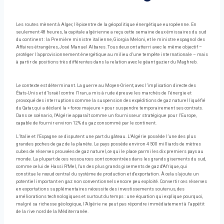
Les routes mènent à Alger, l’épicentre de la géopolitique énergétique européenne. En
seulement 48 heures, la capitale algérienne a reçu cette semaine deux émissaires du sud
du continent : la Première ministre italienne, Giorgia Meloni, et le ministre espagnol des
Affaires étrangères, José Manuel Albares. Tous deux ont atterri avec le même objectif –
protéger l’approvisionnement énergétique au milieu d’une tempête internationale – mais
à partir de positions très différentes dans la relation avec le géant gazier du Maghreb.
Le contexte est déterminant. La guerre au Moyen-Orient, avec l’implication directe des
États-Unis et d’Israël contre l’Iran, a mis à rude épreuve les marchés de l’énergie et
provoqué des interruptions comme la suspension des expéditions de gaz naturel liquéfié
du Qatar, qui a déclaré la « force majeure » pour suspendre temporairement ses contrats.
Dans ce scénario, l’Algérie apparaît comme un fournisseur stratégique pour l’Europe,
capable de fournir environ 12% du gaz consommé par le continent.
L’Italie et l’Espagne se disputent une part du gâteau. L’Algérie possède l’une des plus
grandes poches de gaz de la planète. Le pays possède environ 4 500 milliards de mètres
cubes de réserves prouvées de gaz naturel, ce qui le place parmi les dix premiers pays au
monde. La plupart de ces ressources sont concentrées dans les grands gisements du sud,
comme celui de Hassi R'Mel, l'un des plus grands gisements de gaz d'Afrique, qui
constitue le nœud central du système de production et d'exportation. À cela s’ajoute un
potentiel important en gaz non conventionnels encore peu exploité. Convertir ces réserves
en exportations supplémentaires nécessite des investissements soutenus, des
améliorations technologiques et surtout du temps : une équation qui explique pourquoi,
malgré sa richesse géologique, l’Algérie ne peut pas répondre immédiatement à l’appétit
de la rive nord de la Méditerranée.