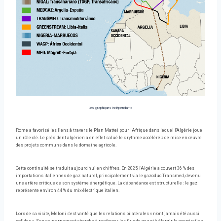
Les graphiques indépendants
Rome a favorisé les liens à travers le Plan Mattei pour l'Afrique dans lequel l'Algérie joue
un rôle clé. Le président algérien a en effet salué le « rythme accéléré » de mise en œuvre
des projets communs dans le domaine agricole.
Cette continuité se traduit aujourd'hui en chiffres. En 2025, l'Algérie a couvert 36 % des
importations italiennes de gaz naturel, principalement via le gazoduc Transmed, devenu
une artère critique de son système énergétique. La dépendance est structurelle : le gaz
représente environ 44 % du mix électrique italien.
Lors de sa visite, Meloni s'est vanté que les relations bilatérales « n'ont jamais été aussi