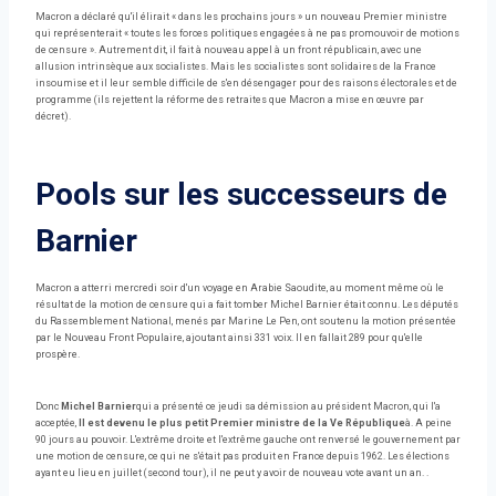
Macron a déclaré qu'il élirait « dans les prochains jours » un nouveau Premier ministre
qui représenterait « toutes les forces politiques engagées à ne pas promouvoir de motions
de censure ». Autrement dit, il fait à nouveau appel à un front républicain, avec une
allusion intrinsèque aux socialistes. Mais les socialistes sont solidaires de la France
insoumise et il leur semble difficile de s'en désengager pour des raisons électorales et de
programme (ils rejettent la réforme des retraites que Macron a mise en œuvre par
décret).
Pools sur les successeurs de
Barnier
Macron a atterri mercredi soir d'un voyage en Arabie Saoudite, au moment même où le
résultat de la motion de censure qui a fait tomber Michel Barnier était connu. Les députés
du Rassemblement National, menés par Marine Le Pen, ont soutenu la motion présentée
par le Nouveau Front Populaire, ajoutant ainsi 331 voix. Il en fallait 289 pour qu'elle
prospère.
Donc
Michel Barnier
qui a présenté ce jeudi sa démission au président Macron, qui l'a
acceptée,
Il est devenu le plus petit Premier ministre de la Ve République
à. A peine
90 jours au pouvoir. L'extrême droite et l'extrême gauche ont renversé le gouvernement par
une motion de censure, ce qui ne s'était pas produit en France depuis 1962. Les élections
ayant eu lieu en juillet (second tour), il ne peut y avoir de nouveau vote avant un an. .