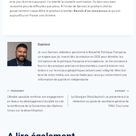
et ce jour-là et c'est pourquoi il a retardé la nouvelle nomination. Ou bien vous avez
rencontré plus de difficultés que prévu. A l'instar de Barnier, le prochain chef du
gouvernement risque d'être le prochain à tomber.
Besoin d'un consensus
ce qui est
aujourd'hui en France une chimère.
Damien
Je suis Damien, rédacteur passionné à Actualité Politique Française,
un espace que j'ai investi dès sa création en 2020 pour démêler les
intrications de la politique française et européenne. Je me consacre à
fournir des analyses précises et documentées, visant à éclairer nos
lecteurs sur les enjeux géopolitiques actuels avec intégrité. Mon but :
faire de notre média une source fiable pour ceux qui recherchent une
information de qualité et indépendante.
Navigation
PRÉCÉDENT
SUIVANT
L'Arabie saoudite renforce son engagement
Le Géorgien Pololikashvili se présentera à la
en faveur du développement durable lors de
réélection au poste de secrétaire général de
de
la conférence de la Convention des Nations
l'ONU Tourisme
Unies sur la désertification
l’article