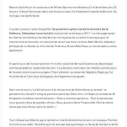
Macron doit choisir le successeur de Michel Barnier et a déclaré qu'il le ferait dans les 24
heures. Il devait l'annoncer dans son discours mais il a finalement reporté la décision. Ce
n'est pas une tâche facile.
Il y a des rumeurs selon lesquelles
Sa première option serait le ministre de la
Défense, Sébastian Lecornu
fidèle macroniste resté depuis 2017. « Le message serait
terrible car les élections de l'été dernier ont représenté un échec historique pour le
macronisme et nommer un macroniste serait une folie », estime Abel Mestre, rédacteur
politique de
Le Monde
. Le ministre de l'Intérieur, Bruno Retailleau, un conservateur, sonne
également.
On parle aussi de l'ancien premier ministre socialiste Bernard Cazeneuve, déjà évoqué
comme candidat en septembre dernier. Il y a d'autres noms dans les médias comme celui
de l'ancien commissaire européen Thierry Breton. La socialiste Ségolène Royal, qui fut
ministre de la Transition écologique, s'est également proposée.
Dans son discours, il a fait allusion à la réouverture de Notre-Dame, ce samedi. Le
président élu Donald Trump, la première dame des États-Unis Jill Biden et un total de 50
dirigeants mondiaux seront présents. « Nous y sommes parvenus… C'est la preuve que
nous pouvons faire de grandes choses. Nous pouvons faire l'impossible. C'est la même
chose que nous ferons pour la nation. »
Tout indique que Macron agira samedi en maître de cérémonie sans un nouveau Premier
ministre à ses côtés. Peut-être qu'il ne veut pas que quiconque lui fasse de l'ombre la veille