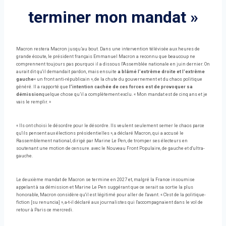
terminer mon mandat »
Macron restera Macron jusqu’au bout. Dans une intervention télévisée aux heures de
grande écoute, le président français Emmanuel Macron a reconnu que beaucoup ne
comprennent toujours pas pourquoi il a dissous l'Assemblée nationale en juin dernier. On
aurait dit qu'il demandait pardon, mais ensuite
a blâmé l'extrême droite et l'extrême
gauche
« un front anti-républicain », de la chute du gouvernement et du chaos politique
généré. Il a rapporté que
l'intention cachée de ces forces est de provoquer sa
démission
quelque chose qu’il a complètement exclu. « Mon mandat est de cinq ans et je
vais le remplir. »
« Ils ont choisi le désordre pour le désordre. Ils veulent seulement semer le chaos parce
qu'ils pensent aux élections présidentielles », a déclaré Macron, qui a accusé le
Rassemblement national, dirigé par Marine Le Pen, de tromper ses électeurs en
soutenant une motion de censure. avec le Nouveau Front Populaire, de gauche et d'ultra-
gauche.
Le deuxième mandat de Macron se termine en 2027 et, malgré la France insoumise
appelant à sa démission et Marine Le Pen suggérant que ce serait sa sortie la plus
honorable, Macron considère qu'il est légitimé pour aller de l'avant. « C'est de la politique-
fiction [su renuncia] », a-t-il déclaré aux journalistes qui l'accompagnaient dans le vol de
retour à Paris ce mercredi.