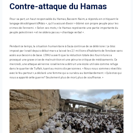
Contre-attaque du Hamas
Pour sa part, un haut responsable du Hamas, Bassem Naim, a répondu en critiquant le
langage désobligeant d'Abás « , qu'il a accusé d'avoir » blâmé son propre peuple pour les
crimes de l'ennemi. « Selon ses mots, » le Hamas représente une partie importante du
peuple palestinien « et ne cédera pas au » chantage verbal « .
Pendant ce temps, la situation humanitaire à Gaza continue de se détériorer. Le bloc
imposé par Israël depuis début mars a laissé les 2,1 millions d'habitants de l'enclave sans
accès aux besoins de base. L'ONU a averti que la réduction totale des fournitures a
provoqué une grave crise de malnutrition et une pénurie critique de médicaments. Ce
mercredi, une attaque aérienne israélienne a détruit une école utilisée comme refuge
dans le quartier de Tuffah, tuant au moins dix personnes. « Nous nous sommes réveillés
avec le feu partout », a déclaré une femme qui a survécu au bombardement. « Qu'est-ce qui
nous a apporté cette guerre? Seulement plus de mort, plus de souffrance. »