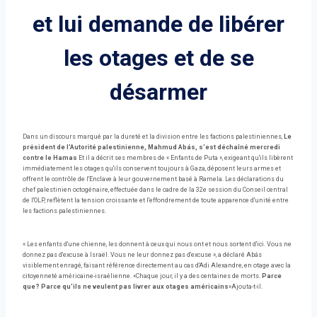
et lui demande de libérer
les otages et de se
désarmer
Dans un discours marqué par la dureté et la division entre les factions palestiniennes,
Le
président de l'Autorité palestinienne, Mahmud Abás, s'est déchaîné mercredi
contre le Hamas
Et il a décrit ses membres de « Enfants de Puta », exigeant qu'ils libèrent
immédiatement les otages qu'ils conservent toujours à Gaza, déposent leurs armes et
offrent le contrôle de l'Enclave à leur gouvernement basé à Ramela. Les déclarations du
chef palestinien octogénaire, effectuée dans le cadre de la 32e session du Conseil central
de l'OLP, reflètent la tension croissante et l'effondrement de toute apparence d'unité entre
les factions palestiniennes.
« Les enfants d'une chienne, les donnent à ceux qui nous ont et nous sortent d'ici. Vous ne
donnez pas d'excuse à Israël. Vous ne leur donnez pas d'excuse », a déclaré Abás
visiblement enragé, faisant référence directement au cas d'Adi Alexandre, en otage avec la
citoyenneté américaine-israélienne. «Chaque jour, il y a des centaines de morts.
Parce
que? Parce qu'ils ne veulent pas livrer aux otages américains
»Ajouta-t-il.