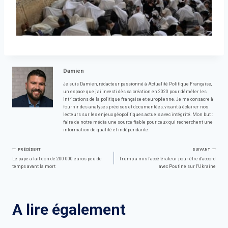
Damien
Je suis Damien, rédacteur passionné à Actualité Politique Française,
un espace que j'ai investi dès sa création en 2020 pour démêler les
intrications de la politique française et européenne. Je me consacre à
fournir des analyses précises et documentées, visant à éclairer nos
lecteurs sur les enjeux géopolitiques actuels avec intégrité. Mon but :
faire de notre média une source fiable pour ceux qui recherchent une
information de qualité et indépendante.
Navigation
PRÉCÉDENT
SUIVANT
Le pape a fait don de 200 000 euros peu de
Trump a mis l'accélérateur pour être d'accord
temps avant la mort
avec Poutine sur l'Ukraine
de
l’article
A lire également