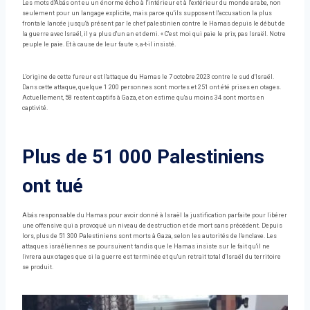
Les mots d'Abás ont eu un énorme écho à l'intérieur et à l'extérieur du monde arabe, non
seulement pour un langage explicite, mais parce qu'ils supposent l'accusation la plus
frontale lancée jusqu'à présent par le chef palestinien contre le Hamas depuis le début de
la guerre avec Israël, il y a plus d'un an et demi. « C'est moi qui paie le prix, pas Israël. Notre
peuple le paie. Et à cause de leur faute », a-t-il insisté.
L'origine de cette fureur est l'attaque du Hamas le 7 octobre 2023 contre le sud d'Israël.
Dans cette attaque, quelque 1 200 personnes sont mortes et 251 ont été prises en otages.
Actuellement, 58 restent captifs à Gaza, et on estime qu'au moins 34 sont morts en
captivité.
Plus de 51 000 Palestiniens
ont tué
Abás responsable du Hamas pour avoir donné à Israël la justification parfaite pour libérer
une offensive qui a provoqué un niveau de destruction et de mort sans précédent. Depuis
lors, plus de 51 300 Palestiniens sont morts à Gaza, selon les autorités de l'enclave. Les
attaques israéliennes se poursuivent tandis que le Hamas insiste sur le fait qu'il ne
livrera aux otages que si la guerre est terminée et qu'un retrait total d'Israël du territoire
se produit.