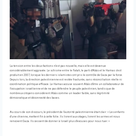
La tension entre les deux factions n'est pas nouvelle, mais elle est devenue
considérablement aggravée. Le schisme entre le Fatah, le parti d'Abás et le Hamas s'est
produit en 2007, lorsque les derniers islamistes ont pris le contrôle de Gaza par la force.
Depuis lors, la direction palestinienne est restée fracturée, sans réconciliation réelle ni
coordination politique efficace. Le Hamas accuse souvent Abás d'être un collaborateur de
l'occupation israélienne et de ne pas défendre le peuple palestinien, tandis que de
nombreux citoyens considèrent Abás comme un leader faible, sans légitimité
démocratique et déconnecté des bases.
Au cours de son discours, le président de l'autorité palestinienne était clair: « Les enfants
d'une chienne, mettent fin à cette folie. Ils livrent aux otages, livrent les armes et nous
renvoient Gaza. Ils cessent de donner à Israël plus d'excuses pour nous tuer. »