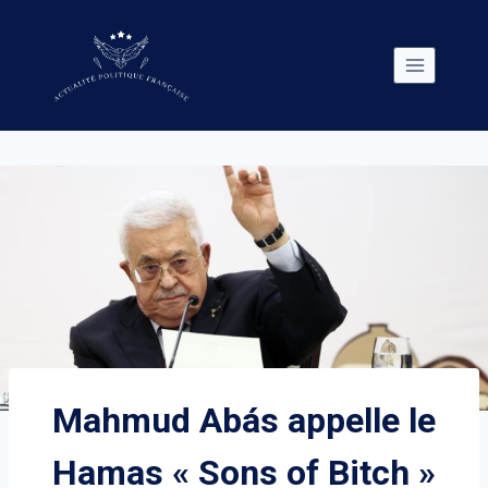
Skip
to
content
Mahmud Abás appelle le
Hamas « Sons of Bitch »