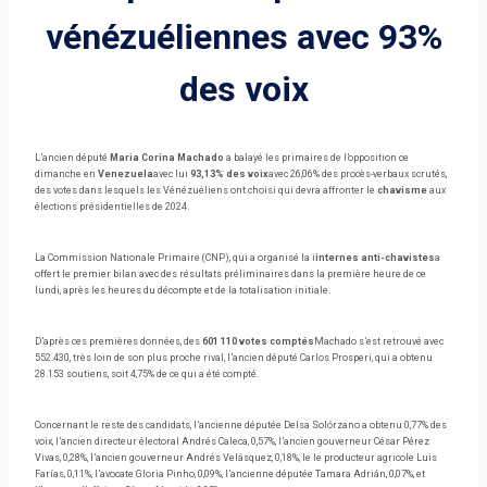
vénézuéliennes avec 93%
des voix
L’ancien député
Maria Corina Machado
a balayé les primaires de l’opposition ce
dimanche en
Venezuela
avec lui
93,13% des voix
avec 26,06% des procès-verbaux scrutés,
des votes dans lesquels les Vénézuéliens ont choisi qui devra affronter le
chavisme
aux
élections présidentielles de 2024.
La Commission Nationale Primaire (CNP), qui a organisé la i
internes anti-chavistes
a
offert le premier bilan avec des résultats préliminaires dans la première heure de ce
lundi, après les heures du décompte et de la totalisation initiale.
D’après ces premières données, des
601 110 votes comptés
Machado s’est retrouvé avec
552.430, très loin de son plus proche rival, l’ancien député Carlos Prosperi, qui a obtenu
28.153 soutiens, soit 4,75% de ce qui a été compté.
Concernant le reste des candidats, l’ancienne députée Delsa Solórzano a obtenu 0,77% des
voix, l’ancien directeur électoral Andrés Caleca, 0,57%, l’ancien gouverneur César Pérez
Vivas, 0,28%, l’ancien gouverneur Andrés Velásquez, 0,18%, le le producteur agricole Luis
Farías, 0,11%, l’avocate Gloria Pinho, 0,09%, l’ancienne députée Tamara Adrián, 0,07%, et