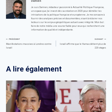
Damien
Je suis Damien, rédacteur passionné à Actualité Politique Française,
un espace que j'ai investi dès sa création en 2020 pour démêler les
intrications de la politique française et européenne. Je me consacre à
fournir des analyses précises et documentées, visant à éclairer nos
lecteurs sur les enjeux géopolitiques actuels avec intégrité. Mon but :
faire de notre média une source fiable pour ceux qui recherchent une
information de qualité et indépendante.
Navigation
PRÉCÉDENT
SUIVANT
Manifestations massives à Londres contre
Israël affirme que le Hamas détient plus de
Israël
220 otages
de
l’article
A lire également