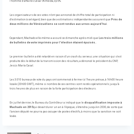
l’homme d’affaires César Almeida, 0,05%.
Les organisateurs de ces votes n’ont pas annoncé de chiffre total de participation ni
d’estimation à cet égard, bien que des estimations indépendantes assurent que
Près de
deux millions de Vénézuéliens se sont rendus aux urnes aujourd’hui
.
Cependant, Machado elle-même a assuré ce dimanche après-midi que
Les trois millions
de bulletins de vote imprimés pour l’élection étaient épuisés.
.
Le premier bulletin a été retardé en raison d’un crash du serveur, une situation qui s’est
produite dès le début de la transmission des résultats, a dénoncé le président du CNP,
Jesús María Casal.
Les 3.010 bureaux de vote du pays ont commencé à fermer à l’heure prévue, à 16h00 heure
locale (20h00 GMT), même si nombre de ces centres sont restés opérationnels jusqu’à
trois heures de plus en raison de la forte participation des électeurs.
En juillet dernier, le Bureau du Contrôleur a indiqué que le
disqualification imposée à
Machado en 2015
qui devait durer un an à l’époque, s’étendra jusqu’en 2030, de sorte que
l’ancien député ne pourra pas occuper de postes électifs, à moins que la sanction ne soit
levée.