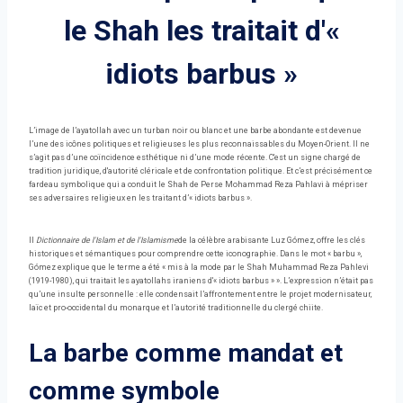
le Shah les traitait d'«
idiots barbus »
L’image de l’ayatollah avec un turban noir ou blanc et une barbe abondante est devenue
l’une des icônes politiques et religieuses les plus reconnaissables du Moyen-Orient. Il ne
s’agit pas d’une coïncidence esthétique ni d’une mode récente. C'est un signe chargé de
tradition juridique, d'autorité cléricale et de confrontation politique. Et c’est précisément ce
fardeau symbolique qui a conduit le Shah de Perse Mohammad Reza Pahlavi à mépriser
ses adversaires religieux en les traitant d’« idiots barbus ».
Il
Dictionnaire de l'Islam et de l'Islamisme
de la célèbre arabisante Luz Gómez, offre les clés
historiques et sémantiques pour comprendre cette iconographie. Dans le mot « barbu »,
Gómez explique que le terme a été « mis à la mode par le Shah Muhammad Reza Pahlevi
(1919-1980), qui traitait les ayatollahs iraniens d'« idiots barbus » ». L’expression n’était pas
qu’une insulte personnelle : elle condensait l’affrontement entre le projet modernisateur,
laïc et pro-occidental du monarque et l’autorité traditionnelle du clergé chiite.
La barbe comme mandat et
comme symbole