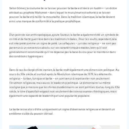
Selon Gómez, la coutume de se laisser pousser la barbe est liée à un
hadith
» – un dicton
attribué au prophète Mahomet – dans lequel le musulman est exhorté à se laisser
pousser la barbe et à tailler la moustache. Dans la tradition islamique, la barbe devient
ainsi une marque de conformité à la pratique prophétique.
D'un point de vue anthropologique, ajoute l'auteur, la barbe a également été un symbole de
virilité et de fierté guerrière dans les traditions tribales ; Pour les soufis, cependant, cela
est interprété comme un signe de piété. Les alfaquíes – juristes religieux – ne sont pas
parvenus à un consensus absolu sur ses caractéristiques exactes, bien qu'il soit
généralement recommandé qu'il ne dépasse pas la base du cou pour le maintenir dans
des conditions hygiéniques.
Dans le cas du clergé chiite iranien, la barbe revêt également une dimension politique. Au
cours du XXe siècle, et surtout après la Révolution islamique de 1979, les vêtements
religieux – turban, tunique et barbe – en sont venus à représenter non seulement
l’érudition religieuse, mais aussi le leadership politique. Le dictionnaire lui-même
souligne que, à mesure que les chiites duodécimains se sont politisés tout au long du XXe
siècle, le titre d’ayatollah exigeait non seulement des connaissances théologiques, mais
également une capacité de leadership et une popularité populaire.
La barbe cesse alors d’être uniquement un signe d’observance religieuse et devient un
emblème visible du pouvoir clérical.