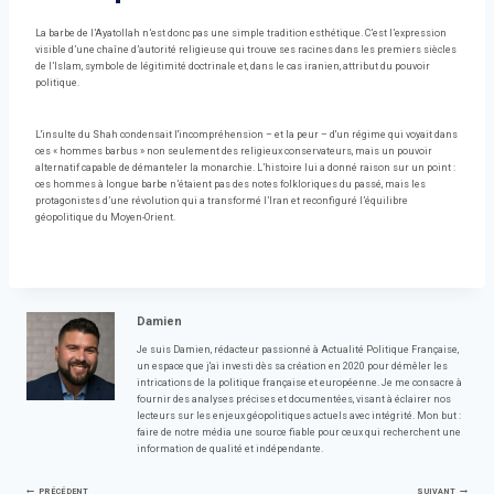
La barbe de l’Ayatollah n’est donc pas une simple tradition esthétique. C’est l’expression
visible d’une chaîne d’autorité religieuse qui trouve ses racines dans les premiers siècles
de l’Islam, symbole de légitimité doctrinale et, dans le cas iranien, attribut du pouvoir
politique.
L'insulte du Shah condensait l'incompréhension – et la peur – d'un régime qui voyait dans
ces « hommes barbus » non seulement des religieux conservateurs, mais un pouvoir
alternatif capable de démanteler la monarchie. L’histoire lui a donné raison sur un point :
ces hommes à longue barbe n’étaient pas des notes folkloriques du passé, mais les
protagonistes d’une révolution qui a transformé l’Iran et reconfiguré l’équilibre
géopolitique du Moyen-Orient.
Damien
Je suis Damien, rédacteur passionné à Actualité Politique Française,
un espace que j'ai investi dès sa création en 2020 pour démêler les
intrications de la politique française et européenne. Je me consacre à
fournir des analyses précises et documentées, visant à éclairer nos
lecteurs sur les enjeux géopolitiques actuels avec intégrité. Mon but :
faire de notre média une source fiable pour ceux qui recherchent une
information de qualité et indépendante.
PRÉCÉDENT
SUIVANT