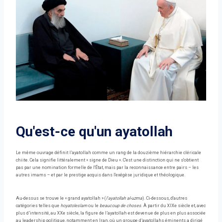
Qu'est-ce qu'un ayatollah
Le même ouvrage définit l’ayatollah comme un rang de la douzième hiérarchie cléricale
chiite. Cela signifie littéralement « signe de Dieu ». C'est une distinction qui ne s'obtient
pas par une nomination formelle de l'État, mais par la reconnaissance entre pairs – les
autres imams – et par le prestige acquis dans l'exégèse juridique et théologique.
Au-dessus se trouve le « grand ayatollah » (
l'ayatollah al-uzma
). Ci-dessous, d'autres
catégories telles que
hoyatoleslam
ou le
beaucoup de choses
. À partir du XIXe siècle et, avec
plus d’intensité, au XXe siècle, la figure de l’ayatollah est devenue de plus en plus associée
au leadership politique, notamment en Iran, où un groupe d’ayatollahs éminents a dirigé