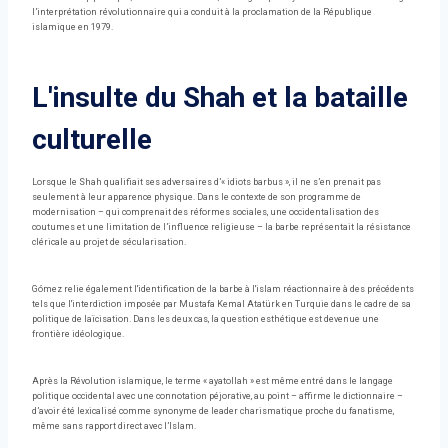
l’interprétation révolutionnaire qui a conduit à la proclamation de la République
islamique en 1979.
L'insulte du Shah et la bataille
culturelle
Lorsque le Shah qualifiait ses adversaires d’« idiots barbus », il ne s’en prenait pas
seulement à leur apparence physique. Dans le contexte de son programme de
modernisation – qui comprenait des réformes sociales, une occidentalisation des
coutumes et une limitation de l’influence religieuse – la barbe représentait la résistance
cléricale au projet de sécularisation.
Gómez relie également l'identification de la barbe à l'islam réactionnaire à des précédents
tels que l'interdiction imposée par Mustafa Kemal Atatürk en Turquie dans le cadre de sa
politique de laïcisation. Dans les deux cas, la question esthétique est devenue une
frontière idéologique.
Après la Révolution islamique, le terme « ayatollah » est même entré dans le langage
politique occidental avec une connotation péjorative, au point – affirme le dictionnaire –
d’avoir été lexicalisé comme synonyme de leader charismatique proche du fanatisme,
même sans rapport direct avec l’Islam.