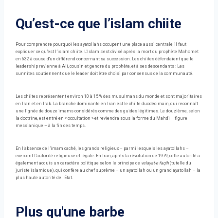
Qu’est-ce que l’islam chiite
Pour comprendre pourquoi les ayatollahs occupent une place aussi centrale, il faut
expliquer ce qu’est l’islam chiite. L'Islam s'est divisé après la mort du prophète Mahomet
en 632 à cause d'un différend concernant sa succession. Les chiites défendaient que le
leadership revienne à Ali, cousin et gendre du prophète, et à ses descendants ; Les
sunnites soutiennent que le leader doit être choisi par consensus de la communauté.
Les chiites représentent environ 10 à 15 % des musulmans du monde et sont majoritaires
en Iran et en Irak. La branche dominante en Iran est le chiite duodécimain, qui reconnaît
une lignée de douze imams considérés comme des guides légitimes. Le douzième, selon
la doctrine, est entré en « occultation » et reviendra sous la forme du Mahdi – figure
messianique – à la fin des temps.
En l’absence de l’imam caché, les grands religieux – parmi lesquels les ayatollahs –
exercent l’autorité religieuse et légale. En Iran, après la révolution de 1979, cette autorité a
également acquis un caractère politique selon le principe de
velayat-e faqih
(tutelle du
juriste islamique), qui confère au chef suprême – un ayatollah ou un grand ayatollah – la
plus haute autorité de l'État.
Plus qu'une barbe