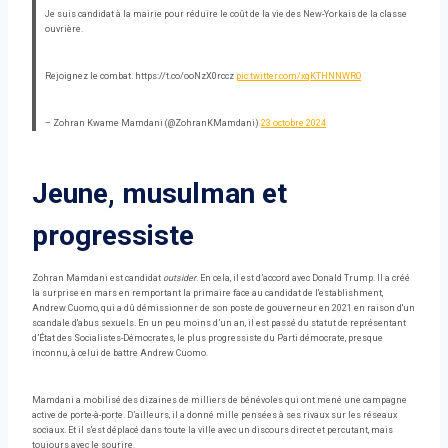
Je suis candidat à la mairie pour réduire le coût de la vie des New-Yorkais de la classe
ouvrière.
Rejoignez le combat. https://t.co/ooNzX0rccz
pic.twitter.com/xqKTHNNWRO
– Zohran Kwame Mamdani (@ZohranKMamdani)
23 octobre 2024
Jeune, musulman et
progressiste
Zohran Mamdani est candidat
outsider
. En cela, il est d’accord avec Donald Trump. Il a créé
la surprise en mars en remportant la primaire face au candidat de l'establishment,
Andrew Cuomo, qui a dû démissionner de son poste de gouverneur en 2021 en raison d'un
scandale d'abus sexuels. En un peu moins d’un an, il est passé du statut de représentant
d’État des Socialistes-Démocrates, le plus progressiste du Parti démocrate, presque
inconnu, à celui de battre Andrew Cuomo.
Mamdani a mobilisé des dizaines de milliers de bénévoles qui ont mené une campagne
active de porte-à-porte. D’ailleurs, il a donné mille pensées à ses rivaux sur les réseaux
sociaux. Et il s'est déplacé dans toute la ville avec un discours direct et percutant, mais
toujours avec le sourire.