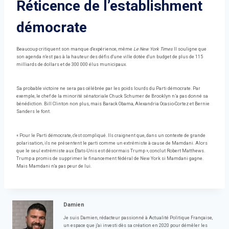
Réticence de l’establishment
démocrate
Beaucoup critiquent son manque d'expérience, même
Le New York Times
Il souligne que
son agenda n'est pas à la hauteur des défis d'une ville dotée d'un budget de plus de 115
milliards de dollars et de 300 000 élus municipaux.
Sa probable victoire ne sera pas célébrée par les poids lourds du Parti démocrate. Par
exemple, le chef de la minorité sénatoriale Chuck Schumer de Brooklyn n’a pas donné sa
bénédiction. Bill Clinton non plus, mais Barack Obama, Alexandria Ocasio-Cortez et Bernie
Sanders le font.
« Pour le Parti démocrate, c'est compliqué. Ils craignent que, dans un contexte de grande
polarisation, ils ne présentent le parti comme un extrémiste à cause de Mamdani. Alors
que le seul extrémiste aux États-Unis est désormais Trump », conclut Robert Matthews.
Trump a promis de supprimer le financement fédéral de New York si Mamdani gagne.
Mais Mamdani n'a pas peur de lui.
Damien
Je suis Damien, rédacteur passionné à Actualité Politique Française,
un espace que j'ai investi dès sa création en 2020 pour démêler les