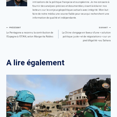
intrications de la politique française et européenne. Je me consacre à
fournir des analyses précises et documentées, visant à éclairer nos
lecteurs sur les enjeux géopolitiques actuels avec intégrité. Mon but :
faire de notre média une source fiable pour ceux qui recherchent une
information de qualité et indépendante.
Navigation
PRÉCÉDENT
SUIVANT
Le Pentagone a reconnu la contribution de
La Chine s'engage en faveur d'une « solution
l'Espagne à l'OTAN, selon Margarita Robles
politique juste » et de négociations « sur un
de
pied d'égalité » au Sahara
l’article
A lire également