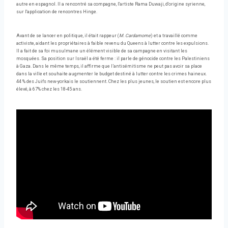
autre en espagnol. Il a rencontré sa compagne, l'artiste Rama Duwaji, d'origine syrienne,
sur l'application de rencontres Hinge.
Avant de se lancer en politique, il était rappeur (
M. Cardamome
) et a travaillé comme
activiste, aidant les propriétaires à faible revenu du Queens à lutter contre les expulsions.
Il a fait de sa foi musulmane un élément visible de sa campagne en visitant les
mosquées. Sa position sur Israël a été ferme : il parle de génocide contre les Palestiniens
à Gaza. Dans le même temps, il affirme que l’antisémitisme ne peut pas avoir sa place
dans la ville et souhaite augmenter le budget destiné à lutter contre les crimes haineux.
44 % des Juifs new-yorkais le soutiennent. Chez les plus jeunes, le soutien est encore plus
élevé, à 67% chez les 18-45 ans.