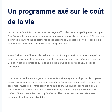
Un programme axé sur le coût
de la vie
Le coût de la vie a été au centre de sa campagne. « Tous les hommes politiques disent que
New York est la meilleure ville du monde, mais comment peut-elle continuer à l'être si ses
citoyens ne peuvent pas se permettre des conditions de vie décentes ? » » a-t-il déclaré au
début de son lancement comme candidat aux primaires.
« New York est une ville dans laquelle un habitant sur quatre vit dans la pauvreté, où un
demi-million d'enfants se couchent le ventre vide chaque soir. Et dernièrement, c'est une
ville qui risque de perdre ce qui la rend si spéciale », a-t-il déclaré à la BBC lors de la
campagne.
Il propose de rendre les bus gratuits dans toute la ville, de geler les loyers et de proposer
des services de garde universels pour les enfants âgés de six semaines à cinq ans. Il est
également favorable à l'introduction d'une taxe de 2 % sur ceux qui gagnent plus d'un
million de dollars par an. Votre forfait comprend également
restructurer
Le bureau du
maire doit responsabiliser les propriétaires et développer massivement et de façon
permanente le logement abordable.