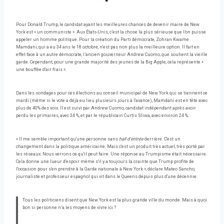
Pour Donald Trump, le candidat ayant les meilleures chances de devenir maire de New
York est « un communiste ». Aux États-Unis, c’est la chose la plus sérieuse que l’on puisse
appeler un homme politique. Pour la création du Parti démocrate, Zohran Kwame
Mamdani, qui a eu 34 ans le 18 octobre, n'est pas non plus la meilleure option. Il fait en
effet face à un autre démocrate, l’ancien gouverneur Andrew Cuomo, que soutient la vieille
garde. Cependant, pour une grande majorité des jeunes de la Big Apple, cela représente «
une bouffée d'air frais ».
Dans les sondages pour ces élections au conseil municipal de New York qui se tiennent ce
mardi (même si le vote a déjà eu lieu plusieurs jours à l'avance), Mamdani est en tête avec
plus de 40% des voix. Il est suivi par Andrew Cuomo, candidat indépendant après avoir
perdu les primaires, avec 34 %, et par le républicain Curtis Sliwa, avec environ 24 %.
« Il me semble important qu'une personne sans
hall d'entrée
derrière. C'est un
changement dans la politique américaine. Mais c'est un produit très actuel, très porté par
les réseaux. Nous verrons ce qu'il peut faire. Une réponse au Trumpisme était nécessaire.
Cela donne une lueur d'espoir même s'il y a toujours la crainte que Trump profite de
l'occasion pour s'en prendre à la Garde nationale à New York », déclare Mateo Sancho,
journaliste et professeur espagnol qui vit dans le Queens depuis plus d'une décennie.
Tous les politiciens disent que New York est la plus grande ville du monde. Mais à quoi
bon si personne n’a les moyens de vivre ici ?