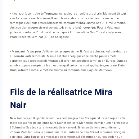
« Il est tout le contraire de Trump, qui est toujours en colère et qui crie. Mamdani dit tout
avec force mais avec le sourire. Il semble avoir des principes fermes. Il a mené une
campagne excellente et très compétente, contrairement à Cuomo. Ce qu'il aime le moins,
c'est son plan progressiste et son attitude envers Israël », explique Robert Matthews,
professeur retraité d'histoire et de politique à l'Université de New York et analyste au
Peace Research Seminar (SIP) de Saragosse.
« Mamdani n'a pas peur d'afficher son progressisme. Il n'est pas plus radical que d'autres
au sein du Parti démocrate. Mais il est plus énergique et ne mâche pas ses mots. Il
appartient aux socialistes démocrates. Il serait un socialiste centriste en Europe. Dans de
nombreux pays européens, les mesures qu'il préconise sont appliquées, mais aux États-
Unis, la droite associe le mot socialisme au communisme », ajoute Matthews.
Fils de la réalisatrice Mira
Nair
Né à Kampala, en Ouganda, sa famille a déménagé à New York quand il avait sept ans. Sa
mère est la cinéaste indienne Mira Nair et son père, Mahmood Mamdani, était professeur
à Columbia. Ses deux parents ont étudié à Harvard. Si les prédictions se confirment,
Zohran Mamdani sera le premier maire musulman de New York et le premier d'origine
asiatique. Dans l'un de ses messages de campagne, il s'exprime en ourdou et dans un