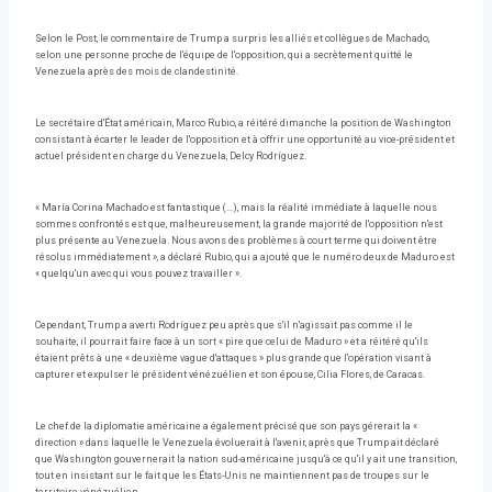
Selon le Post, le commentaire de Trump a surpris les alliés et collègues de Machado,
selon une personne proche de l'équipe de l'opposition, qui a secrètement quitté le
Venezuela après des mois de clandestinité.
Le secrétaire d'État américain, Marco Rubio, a réitéré dimanche la position de Washington
consistant à écarter le leader de l'opposition et à offrir une opportunité au vice-président et
actuel président en charge du Venezuela, Delcy Rodríguez.
« María Corina Machado est fantastique (…), mais la réalité immédiate à laquelle nous
sommes confrontés est que, malheureusement, la grande majorité de l'opposition n'est
plus présente au Venezuela. Nous avons des problèmes à court terme qui doivent être
résolus immédiatement », a déclaré Rubio, qui a ajouté que le numéro deux de Maduro est
« quelqu'un avec qui vous pouvez travailler ».
Cependant, Trump a averti Rodríguez peu après que s'il n'agissait pas comme il le
souhaite, il pourrait faire face à un sort « pire que celui de Maduro » et a réitéré qu'ils
étaient prêts à une « deuxième vague d'attaques » plus grande que l'opération visant à
capturer et expulser le président vénézuélien et son épouse, Cilia Flores, de Caracas.
Le chef de la diplomatie américaine a également précisé que son pays gérerait la «
direction » dans laquelle le Venezuela évoluerait à l'avenir, après que Trump ait déclaré
que Washington gouvernerait la nation sud-américaine jusqu'à ce qu'il y ait une transition,
tout en insistant sur le fait que les États-Unis ne maintiennent pas de troupes sur le