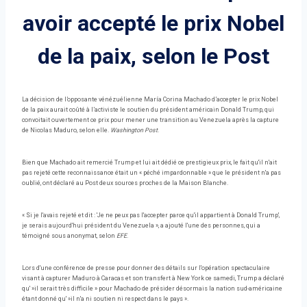
avoir accepté le prix Nobel
de la paix, selon le Post
La décision de l’opposante vénézuélienne María Corina Machado d’accepter le prix Nobel
de la paix aurait coûté à l’activiste le soutien du président américain Donald Trump, qui
convoitait ouvertement ce prix pour mener une transition au Venezuela après la capture
de Nicolas Maduro, selon elle.
Washington Post
.
Bien que Machado ait remercié Trump et lui ait dédié ce prestigieux prix, le fait qu'il n'ait
pas rejeté cette reconnaissance était un « péché impardonnable » que le président n'a pas
oublié, ont déclaré au Post deux sources proches de la Maison Blanche.
« Si je l'avais rejeté et dit : 'Je ne peux pas l'accepter parce qu'il appartient à Donald Trump',
je serais aujourd'hui président du Venezuela », a ajouté l'une des personnes, qui a
témoigné sous anonymat, selon
EFE
.
Lors d'une conférence de presse pour donner des détails sur l'opération spectaculaire
visant à capturer Maduro à Caracas et son transfert à New York ce samedi, Trump a déclaré
qu' »il serait très difficile » pour Machado de présider désormais la nation sud-américaine
étant donné qu' »il n'a ni soutien ni respect dans le pays ».