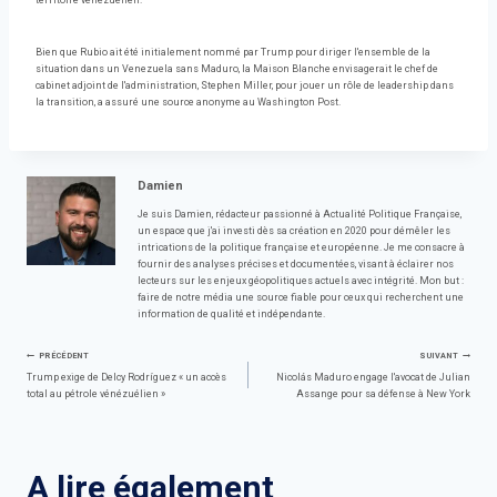
territoire vénézuélien.
Bien que Rubio ait été initialement nommé par Trump pour diriger l'ensemble de la
situation dans un Venezuela sans Maduro, la Maison Blanche envisagerait le chef de
cabinet adjoint de l'administration, Stephen Miller, pour jouer un rôle de leadership dans
la transition, a assuré une source anonyme au Washington Post.
Damien
Je suis Damien, rédacteur passionné à Actualité Politique Française,
un espace que j'ai investi dès sa création en 2020 pour démêler les
intrications de la politique française et européenne. Je me consacre à
fournir des analyses précises et documentées, visant à éclairer nos
lecteurs sur les enjeux géopolitiques actuels avec intégrité. Mon but :
faire de notre média une source fiable pour ceux qui recherchent une
information de qualité et indépendante.
Navigation
PRÉCÉDENT
SUIVANT
Trump exige de Delcy Rodríguez « un accès
Nicolás Maduro engage l'avocat de Julian
total au pétrole vénézuélien »
Assange pour sa défense à New York
de
l’article
A lire également