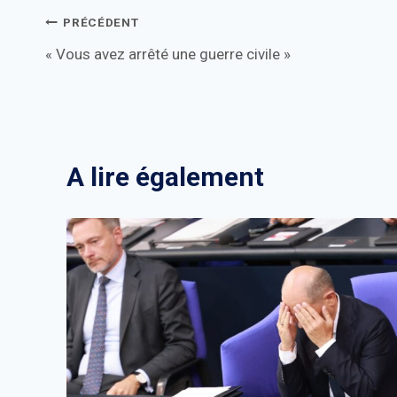
Navigation
PRÉCÉDENT
« Vous avez arrêté une guerre civile »
de
l’article
A lire également