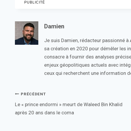
PUBLICITÉ
Damien
Je suis Damien, rédacteur passionné à Ac
sa création en 2020 pour démêler les in
consacre à fournir des analyses précise
enjeux géopolitiques actuels avec intégr
ceux qui recherchent une information de
Navigation
PRÉCÉDENT
Le « prince endormi » meurt de Waleed Bin Khalid
de
après 20 ans dans le coma
l’article