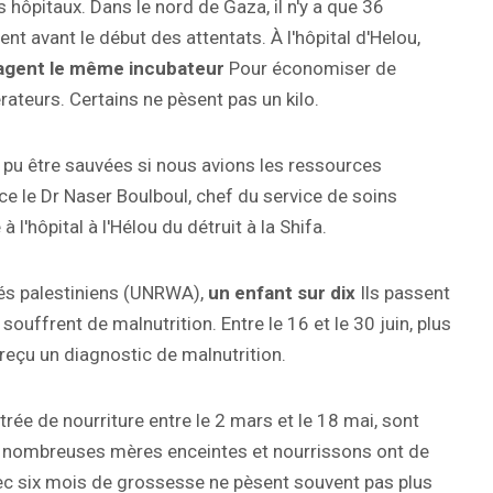
s hôpitaux. Dans le nord de Gaza, il n'y a que 36
nt avant le début des attentats. À l'hôpital d'Helou,
agent le même incubateur
Pour économiser de
rateurs. Certains ne pèsent pas un kilo.
pu être sauvées si nous avions les ressources
ce le Dr Naser Boulboul, chef du service de soins
l'hôpital à l'Hélou du détruit à la Shifa.
iés palestiniens (UNRWA),
un enfant sur dix
Ils passent
uffrent de malnutrition. Entre le 16 et le 30 juin, plus
reçu un diagnostic de malnutrition.
trée de nourriture entre le 2 mars et le 18 mai, sont
e nombreuses mères enceintes et nourrissons ont de
ec six mois de grossesse ne pèsent souvent pas plus