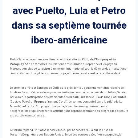
avec Puelto, Lula et Petro
dans sa septième tournée
ibero-américaine
Pedro Sánchez commence ce dimanche
Une visite du Chili, de l'Uruguay et du
Paraguay
Afin de renforcer les relations entre l'Union européenne et les pays du
Mercosur, en plus de participer à un forum international pour la défense des institutions
démocratiques. Il s'agit de son dernier voyage international avant la parenthèse d'été.
Le premier arrêt est Santiago de Chili, où le président du gouvernement interviendra ce
lundi au Forum
Démocratie toujours
une initiative promue par le président chilien, Gabriel
Boric, avec la participation des présidents des
Brésil
(Luiz Inacio lula da Silva),
Colombie
(Gustavo Petro) et
Uruguay
(Yamandú orsi). Le sommet, organisé dans le palais de La
Moneda, fait partie d'un programme partagé par plusieurs gouvernements
« progressistes » qui cherchent à articuler une réponse commune au progrès des discours
ultra-droits et autoritaires.
Le forum reprend l'initiative lancée en 2023 par Sánchez et Lula sur les rives de
l'Assemblée générale des Nations Unies. Selon des sources exécutives espagnoles, la