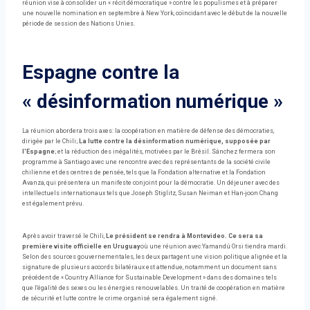
réunion vise à consolider un « récit démocratique » contre les populismes et à préparer
une nouvelle nomination en septembre à New York, coïncidant avec le début de la nouvelle
période de session des Nations Unies.
Espagne contre la
« désinformation numérique »
La réunion abordera trois axes: la coopération en matière de défense des démocraties,
dirigée par le Chili;
La lutte contre la désinformation numérique, supposée par
l'Espagne
; et la réduction des inégalités, motivées par le Brésil. Sánchez fermera son
programme à Santiago avec une rencontre avec des représentants de la société civile
chilienne et des centres de pensée, tels que la Fondation alternative et la Fondation
Avanza, qui présentera un manifeste conjoint pour la démocratie. Un déjeuner avec des
intellectuels internationaux tels que Joseph Stiglitz, Susan Neiman et Han-joon Chang
est également prévu.
Après avoir traversé le Chili,
Le président se rendra à Montevideo. Ce sera sa
première visite officielle en Uruguay
où une réunion avec Yamandú Orsi tiendra mardi.
Selon des sources gouvernementales, les deux partagent une vision politique alignée et la
signature de plusieurs accords bilatéraux est attendue, notamment un document sans
précédent de « Country Alliance for Sustainable Development » dans des domaines tels
que l'égalité des sexes ou les énergies renouvelables. Un traité de coopération en matière
de sécurité et lutte contre le crime organisé sera également signé.