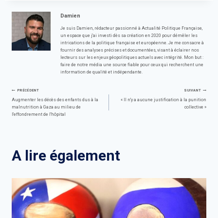
Damien
Je suis Damien, rédacteur passionné à Actualité Politique Française,
un espace que j'ai investi dès sa création en 2020 pour démêler les
intrications de la politique française et européenne. Je me consacre à
fournir des analyses précises et documentées, visant à éclairer nos
lecteurs sur les enjeux géopolitiques actuels avec intégrité. Mon but :
faire de notre média une source fiable pour ceux qui recherchent une
information de qualité et indépendante.
Navigation
PRÉCÉDENT
SUIVANT
Augmenter les décès des enfants dus à la
« Il n'y a aucune justification à la punition
malnutrition à Gaza au milieu de
collective »
de
l'effondrement de l'hôpital
l’article
A lire également