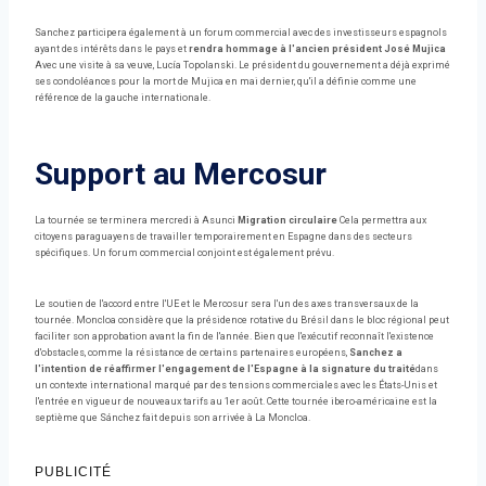
Sanchez participera également à un forum commercial avec des investisseurs espagnols
ayant des intérêts dans le pays et
rendra hommage à l'ancien président José Mujica
Avec une visite à sa veuve, Lucía Topolanski. Le président du gouvernement a déjà exprimé
ses condoléances pour la mort de Mujica en mai dernier, qu'il a définie comme une
référence de la gauche internationale.
Support au Mercosur
La tournée se terminera mercredi à Asunci
Migration circulaire
Cela permettra aux
citoyens paraguayens de travailler temporairement en Espagne dans des secteurs
spécifiques. Un forum commercial conjoint est également prévu.
Le soutien de l'accord entre l'UE et le Mercosur sera l'un des axes transversaux de la
tournée. Moncloa considère que la présidence rotative du Brésil dans le bloc régional peut
faciliter son approbation avant la fin de l'année. Bien que l'exécutif reconnaît l'existence
d'obstacles, comme la résistance de certains partenaires européens,
Sanchez a
l'intention de réaffirmer l'engagement de l'Espagne à la signature du traité
dans
un contexte international marqué par des tensions commerciales avec les États-Unis et
l'entrée en vigueur de nouveaux tarifs au 1er août. Cette tournée ibero-américaine est la
septième que Sánchez fait depuis son arrivée à La Moncloa.
PUBLICITÉ