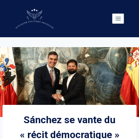
Skip
to
content
Sánchez se vante du
« récit démocratique »