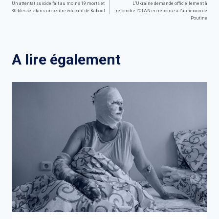
Un attentat suicide fait au moins 19 morts et
L’Ukraine demande officiellement à
30 blessés dans un centre éducatif de Kaboul
rejoindre l’OTAN en réponse à l’annexion de
de
Poutine
l’article
A lire également