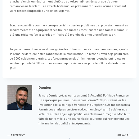
attacheraient à leur équipement, plutôt qu’au velcro habituel, de peur que d’autres
camarades ne le volent. Les experts britanniques préviennent que ces lacunes retardent
voire rendent impossible une action urgente.
Londres considère comme « presque certain » que les problèmes d’approvisionnement en
médicaments et en équipement des troupes russes « contribuent à une baisse d’humeur
et à une réticence (de la part des militaires) à prendre des mesures offensives ».
Le gouvernement russe ne donne guère de chiffres sur les victimes dans ses rangs, mais
la semaine dernière, après l’annonce de la mobilisation, il a reconnu avoir déjà perdu près
de 6 000 soldats en Ukraine. Les forces armées ukrainiennes, en revanche, ont relevé ce
vendredi plus de 59 000 victimes russes depuis février, avec plus de 500 morts le dernier
jour.
Damien
Je suis Damien, rédacteur passionné à Actualité Politique Française,
un espace que j'ai investi dès sa création en 2020 pour démêler les
intrications de la politique française et européenne. Je me consacre à
fournir des analyses précises et documentées, visant à éclairer nos
lecteurs sur les enjeux géopolitiques actuels avec intégrité. Mon but :
faire de notre média une source fiable pour ceux qui recherchent une
information de qualité et indépendante.
Navigation
PRÉCÉDENT
SUIVANT