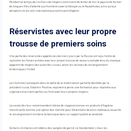
Pendant ce temps, des milliers de citoyens continuent de tenter de fuir le pays et de former
de longues files d’attente aux frontières avec la Géorgie ou le Kazakhstan, ainsi qu’aux
aéroports où les vols internationaux continuent d’opérer.
Réservistes avec leur propre
trousse de premiers soins
Une partie des réservistes appelés ces derniers jours par la Russie ont reçu l’ordre de
rejoindre les Forces armées avec leur propre trousse de secours, compte tenu du manque
apparent de moyens des autorités russes, selon les services de renseignement
britanniques United.
Les hommes convoqués dans le cadre de la mobilisation partielle décrétée par le
président russe, Vladimir Poutine, reçoivent à peine une formation pour répondre aux
urgences et arrivent parfois au front avec leurs propres moyens.
Les autorités leur recommandent même de s’approvisionner en produits d’hygiène
menstruelle comme une option bon marché pour d’éventuels besoins médicaux, recueille
le renseignement militaire britannique dans un rapport publié ce vendredi.
Certains militaires ont obtenu des sangles de garrot « à l’occidentale », mais les