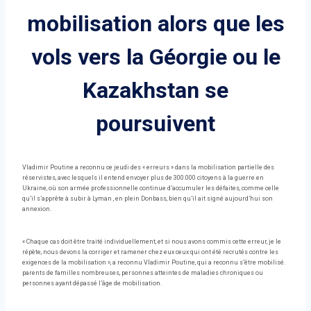
mobilisation alors que les
vols vers la Géorgie ou le
Kazakhstan se
poursuivent
Vladimir Poutine a reconnu ce jeudi des « erreurs » dans la mobilisation partielle des
réservistes, avec lesquels il entend envoyer plus de 300.000 citoyens à la guerre en
Ukraine, où son armée professionnelle continue d’accumuler les défaites, comme celle
qu’il s’apprête à subir à Lyman , en plein Donbass, bien qu’il ait signé aujourd’hui son
annexion.
« Chaque cas doit être traité individuellement, et si nous avons commis cette erreur, je le
répète, nous devons la corriger et ramener chez eux ceux qui ont été recrutés contre les
exigences de la mobilisation », a reconnu Vladimir Poutine, qui a reconnu s’être mobilisé.
parents de familles nombreuses, personnes atteintes de maladies chroniques ou
personnes ayant dépassé l’âge de mobilisation.