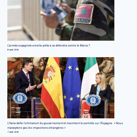
L'armée espagnole est-elle prête à se défendre contre le Maroc ?
8 août 2026
L'Italie défie l'ultimatum du gouvernement et maintient le contrôle sur l'Espagne : « Nous
n'acceptons pas les impositions étrangères »
7 août 2026