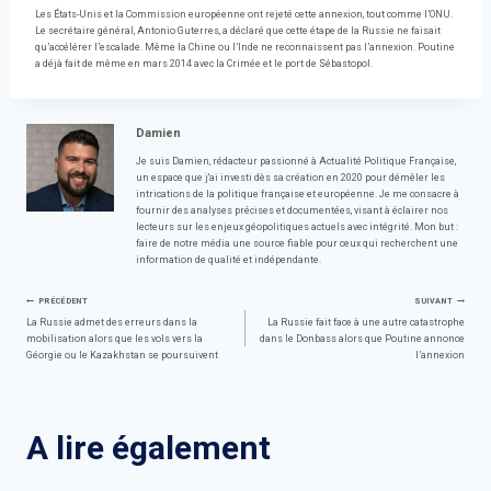
Les États-Unis et la Commission européenne ont rejeté cette annexion, tout comme l’ONU.
Le secrétaire général, Antonio Guterres, a déclaré que cette étape de la Russie ne faisait
qu’accélérer l’escalade. Même la Chine ou l’Inde ne reconnaissent pas l’annexion. Poutine
a déjà fait de même en mars 2014 avec la Crimée et le port de Sébastopol.
Damien
Je suis Damien, rédacteur passionné à Actualité Politique Française,
un espace que j'ai investi dès sa création en 2020 pour démêler les
intrications de la politique française et européenne. Je me consacre à
fournir des analyses précises et documentées, visant à éclairer nos
lecteurs sur les enjeux géopolitiques actuels avec intégrité. Mon but :
faire de notre média une source fiable pour ceux qui recherchent une
information de qualité et indépendante.
Navigation
PRÉCÉDENT
SUIVANT
La Russie admet des erreurs dans la
La Russie fait face à une autre catastrophe
mobilisation alors que les vols vers la
dans le Donbass alors que Poutine annonce
de
Géorgie ou le Kazakhstan se poursuivent
l’annexion
l’article
A lire également