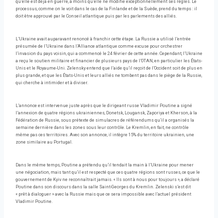
qu’elle est déjà en guerre, à moins qu’elle ne modifie exceptionnellement ses règles. Le
processus, comme on le voit dans le cas de la Finlande et de la Suède, prend du temps : il
doit être approuvé par le Conseil atlantique puis par les parlements des alliés.
L’Ukraine avait auparavant renoncé à franchir cette étape. La Russie a utilisé l’entrée
présumée de l’Ukraine dans l’Alliance atlantique comme excuse pour orchestrer
l’invasion du pays voisin, qui a commencé le 24 février de cette année. Cependant, l’Ukraine
a reçu le soutien militaire et financier de plusieurs pays de l’OTAN, en particulier les États-
Unis et le Royaume-Uni. Zelensky entend que l’aide qu’il reçoit de l’Occident soit de plus en
plus grande, et que les États-Unis et leurs alliés ne tombent pas dans le piège de la Russie,
qui cherche à intimider et à diviser.
L’annonce est intervenue juste après que le dirigeant russe Vladimir Poutine a signé
l’annexion de quatre régions ukrainiennes, Donetsk, Lougansk, Zaporiya et Kherson, à la
Fédération de Russie, sous prétexte de simulacres de référendums qu’il a organisés la
semaine dernière dans les zones sous leur contrôle. Le Kremlin, en fait, ne contrôle
même pas ces territoires. Avec son annonce, il intègre 15% du territoire ukrainien, une
zone similaire au Portugal.
Dans le même temps, Poutine a prétendu qu’il tendait la main à l’Ukraine pour mener
une négociation, mais tant qu’il est respecté que ces quatre régions sont russes, ce que le
gouvernement de Kyiv ne reconnaîtrait jamais. « Ils sont à nous pour toujours », a déclaré
Poutine dans son discours dans la salle Saint-Georges du Kremlin. Zelenski s’est dit
« prêt à dialoguer » avec la Russie mais que ce sera impossible avec l’actuel président
Vladimir Poutine.