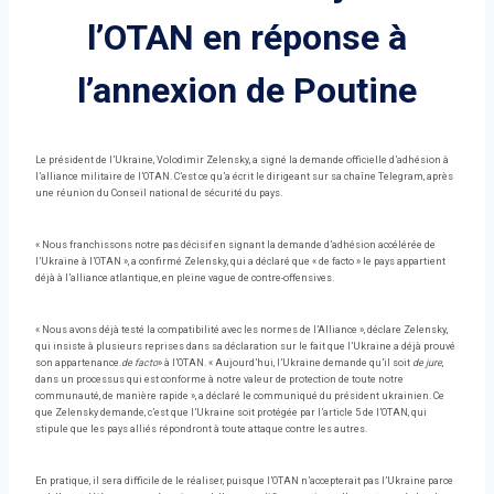
l’OTAN en réponse à
l’annexion de Poutine
Le président de l’Ukraine, Volodimir Zelensky, a signé la demande officielle d’adhésion à
l’alliance militaire de l’OTAN. C’est ce qu’a écrit le dirigeant sur sa chaîne Telegram, après
une réunion du Conseil national de sécurité du pays.
« Nous franchissons notre pas décisif en signant la demande d’adhésion accélérée de
l’Ukraine à l’OTAN », a confirmé Zelensky, qui a déclaré que « de facto » le pays appartient
déjà à l’alliance atlantique, en pleine vague de contre-offensives.
« Nous avons déjà testé la compatibilité avec les normes de l’Alliance », déclare Zelensky,
qui insiste à plusieurs reprises dans sa déclaration sur le fait que l’Ukraine a déjà prouvé
son appartenance.
de facto
» à l’OTAN. « Aujourd’hui, l’Ukraine demande qu’il soit
de jure
,
dans un processus qui est conforme à notre valeur de protection de toute notre
communauté, de manière rapide », a déclaré le communiqué du président ukrainien. Ce
que Zelensky demande, c’est que l’Ukraine soit protégée par l’article 5 de l’OTAN, qui
stipule que les pays alliés répondront à toute attaque contre les autres.
En pratique, il sera difficile de le réaliser, puisque l’OTAN n’accepterait pas l’Ukraine parce