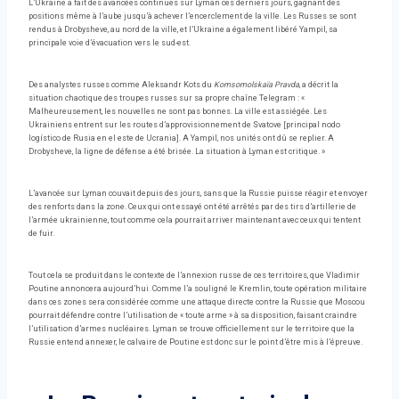
L’Ukraine a fait des avancées continues sur Lyman ces derniers jours, gagnant des
positions même à l’aube jusqu’à achever l’encerclement de la ville. Les Russes se sont
rendus à Drobysheve, au nord de la ville, et l’Ukraine a également libéré Yampil, sa
principale voie d’évacuation vers le sud-est.
Des analystes russes comme Aleksandr Kots du
Komsomolskaïa Pravda
, a décrit la
situation chaotique des troupes russes sur sa propre chaîne Telegram : «
Malheureusement, les nouvelles ne sont pas bonnes. La ville est assiégée. Les
Ukrainiens entrent sur les routes d’approvisionnement de Svatove [principal nodo
logístico de Rusia en el este de Ucrania]. A Yampil, nos unités ont dû se replier. A
Drobysheve, la ligne de défense a été brisée. La situation à Lyman est critique. »
L’avancée sur Lyman couvait depuis des jours, sans que la Russie puisse réagir et envoyer
des renforts dans la zone. Ceux qui ont essayé ont été arrêtés par des tirs d’artillerie de
l’armée ukrainienne, tout comme cela pourrait arriver maintenant avec ceux qui tentent
de fuir.
Tout cela se produit dans le contexte de l’annexion russe de ces territoires, que Vladimir
Poutine annoncera aujourd’hui. Comme l’a souligné le Kremlin, toute opération militaire
dans ces zones sera considérée comme une attaque directe contre la Russie que Moscou
pourrait défendre contre l’utilisation de « toute arme » à sa disposition, faisant craindre
l’utilisation d’armes nucléaires. Lyman se trouve officiellement sur le territoire que la
Russie entend annexer, le calvaire de Poutine est donc sur le point d’être mis à l’épreuve.