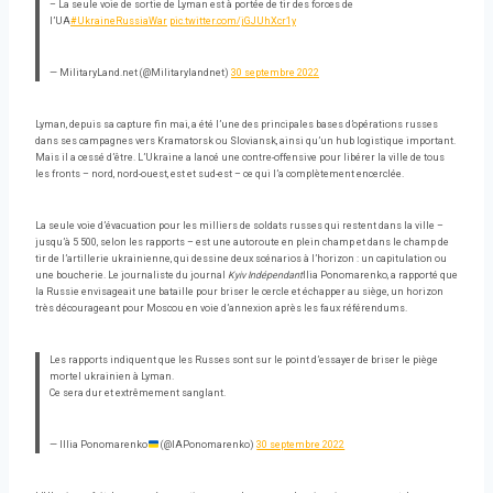
– La seule voie de sortie de Lyman est à portée de tir des forces de
l’UA
#UkraineRussiaWar
pic.twitter.com/jGJUhXcr1y
— MilitaryLand.net (@Militarylandnet)
30 septembre 2022
Lyman, depuis sa capture fin mai, a été l’une des principales bases d’opérations russes
dans ses campagnes vers Kramatorsk ou Sloviansk, ainsi qu’un hub logistique important.
Mais il a cessé d’être. L’Ukraine a lancé une contre-offensive pour libérer la ville de tous
les fronts – nord, nord-ouest, est et sud-est – ce qui l’a complètement encerclée.
La seule voie d’évacuation pour les milliers de soldats russes qui restent dans la ville –
jusqu’à 5 500, selon les rapports – est une autoroute en plein champ et dans le champ de
tir de l’artillerie ukrainienne, qui dessine deux scénarios à l’horizon : un capitulation ou
une boucherie. Le journaliste du journal
Kyiv Indépendant
Ilia Ponomarenko, a rapporté que
la Russie envisageait une bataille pour briser le cercle et échapper au siège, un horizon
très décourageant pour Moscou en voie d’annexion après les faux référendums.
Les rapports indiquent que les Russes sont sur le point d’essayer de briser le piège
mortel ukrainien à Lyman.
Ce sera dur et extrêmement sanglant.
— Illia Ponomarenko
(@IAPonomarenko)
30 septembre 2022