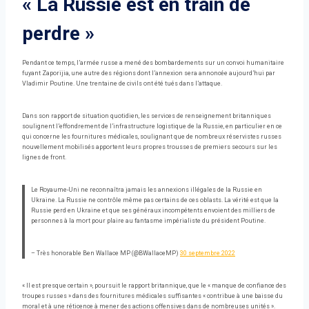
« La Russie est en train de
perdre »
Pendant ce temps, l’armée russe a mené des bombardements sur un convoi humanitaire
fuyant Zaporijia, une autre des régions dont l’annexion sera annoncée aujourd’hui par
Vladimir Poutine. Une trentaine de civils ont été tués dans l’attaque.
Dans son rapport de situation quotidien, les services de renseignement britanniques
soulignent l’effondrement de l’infrastructure logistique de la Russie, en particulier en ce
qui concerne les fournitures médicales, soulignant que de nombreux réservistes russes
nouvellement mobilisés apportent leurs propres trousses de premiers secours sur les
lignes de front.
Le Royaume-Uni ne reconnaîtra jamais les annexions illégales de la Russie en
Ukraine. La Russie ne contrôle même pas certains de ces oblasts. La vérité est que la
Russie perd en Ukraine et que ses généraux incompétents envoient des milliers de
personnes à la mort pour plaire au fantasme impérialiste du président Poutine.
– Très honorable Ben Wallace MP (@BWallaceMP)
30 septembre 2022
« Il est presque certain », poursuit le rapport britannique, que le « manque de confiance des
troupes russes » dans des fournitures médicales suffisantes « contribue à une baisse du
moral et à une réticence à mener des actions offensives dans de nombreuses unités ».