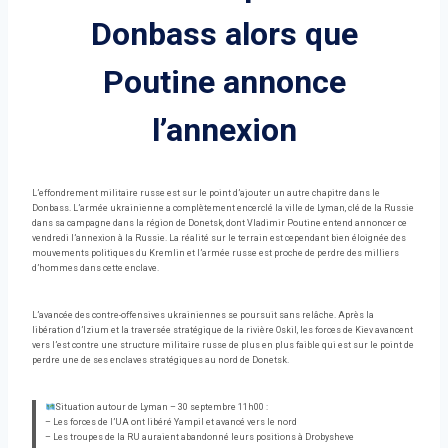
Donbass alors que
Poutine annonce
l’annexion
L’effondrement militaire russe est sur le point d’ajouter un autre chapitre dans le
Donbass. L’armée ukrainienne a complètement encerclé la ville de Lyman, clé de la Russie
dans sa campagne dans la région de Donetsk, dont Vladimir Poutine entend annoncer ce
vendredi l’annexion à la Russie. La réalité sur le terrain est cependant bien éloignée des
mouvements politiques du Kremlin et l’armée russe est proche de perdre des milliers
d’hommes dans cette enclave.
L’avancée des contre-offensives ukrainiennes se poursuit sans relâche. Après la
libération d’Izium et la traversée stratégique de la rivière Oskil, les forces de Kiev avancent
vers l’est contre une structure militaire russe de plus en plus faible qui est sur le point de
perdre une de ses enclaves stratégiques au nord de Donetsk.
Situation autour de Lyman – 30 septembre 11h00 :
– Les forces de l’UA ont libéré Yampil et avancé vers le nord
– Les troupes de la RU auraient abandonné leurs positions à Drobysheve