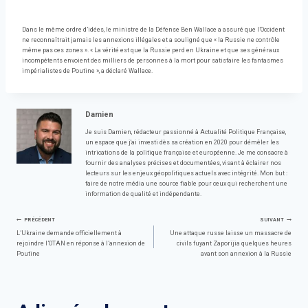
Dans le même ordre d’idées, le ministre de la Défense Ben Wallace a assuré que l’Occident
ne reconnaîtrait jamais les annexions illégales et a souligné que « la Russie ne contrôle
même pas ces zones ». « La vérité est que la Russie perd en Ukraine et que ses généraux
incompétents envoient des milliers de personnes à la mort pour satisfaire les fantasmes
impérialistes de Poutine », a déclaré Wallace.
Damien
Je suis Damien, rédacteur passionné à Actualité Politique Française,
un espace que j'ai investi dès sa création en 2020 pour démêler les
intrications de la politique française et européenne. Je me consacre à
fournir des analyses précises et documentées, visant à éclairer nos
lecteurs sur les enjeux géopolitiques actuels avec intégrité. Mon but :
faire de notre média une source fiable pour ceux qui recherchent une
information de qualité et indépendante.
Navigation
PRÉCÉDENT
SUIVANT
L’Ukraine demande officiellement à
Une attaque russe laisse un massacre de
rejoindre l’OTAN en réponse à l’annexion de
civils fuyant Zaporijia quelques heures
de
Poutine
avant son annexion à la Russie
l’article