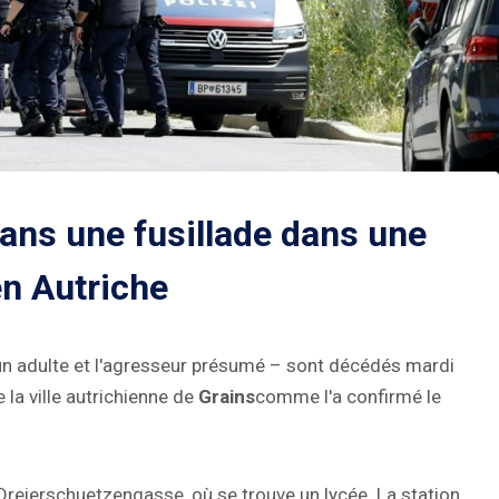
ans une fusillade dans une
en Autriche
 un adulte et l'agresseur présumé – sont décédés mardi
 la ville autrichienne de
Grains
comme l'a confirmé le
 Dreierschuetzengasse, où se trouve un lycée. La station