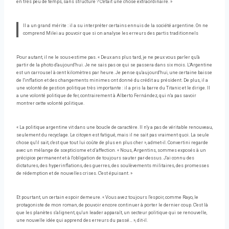
en très peu de temps, sans structure ? C'était une chose extraordinaire. »
Il a un grand mérite : il a su interpréter certains ennuis de la société argentine. On ne
comprend Milei au pouvoir que si on analyse les erreurs des partis traditionnels
Pour autant, il ne le sous-estime pas. « Deux ans plus tard, je ne peux vous parler qu'à
partir de la photo d'aujourd'hui. Je ne sais pas ce qui se passera dans six mois. L'Argentine
est un carrousel à cent kilomètres par heure. Je pense qu'aujourd'hui, une certaine baisse
de l'inflation et des changements minimes ont donné du crédit au président. De plus, il a
une volonté de gestion politique très importante : il a pris la barre du Titanic et le dirige. Il
a une volonté politique de fer, contrairement à Alberto Fernández, qui n'a pas savoir
montrer cette volonté politique.
« La politique argentine vit dans une boucle de caractère. Il n'y a pas de véritable renouveau,
seulement du recyclage. Le citoyen est fatigué, mais il ne sait pas vraiment quoi. La seule
chose qu'il sait, c'est que tout lui coûte de plus en plus cher », admet-il. Convertini regarde
avec un mélange de scepticisme et d’affection. « Nous, Argentins, sommes exposés à un
précipice permanent et à l'obligation de toujours sauter par-dessus. J'ai connu des
dictatures, des hyperinflations, des guerres, des soulèvements militaires, des promesses
de rédemption et de nouvelles crises. C'est épuisant. »
Et pourtant, un certain espoir demeure. « Vous avez toujours l'espoir, comme Rayo, le
protagoniste de mon roman, de pouvoir encore continuer à porter le dernier coup. C'est là
que les planètes s'alignent, qu'un leader apparaît, un secteur politique qui se renouvelle,
une nouvelle idée qui apprend des erreurs du passé… », dit-il.