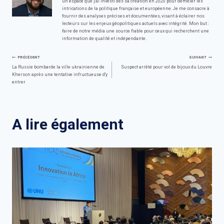
un espace que j'ai investi dès sa création en 2020 pour démêler les
intrications de la politique française et européenne. Je me consacre à
fournir des analyses précises et documentées, visant à éclairer nos
lecteurs sur les enjeux géopolitiques actuels avec intégrité. Mon but :
faire de notre média une source fiable pour ceux qui recherchent une
information de qualité et indépendante.
Navigation
PRÉCÉDENT
SUIVANT
La Russie bombarde la ville ukrainienne de
Suspect arrêté pour vol de bijoux du Louvre
Kherson après une tentative infructueuse d'y
de
entrer
l’article
A lire également