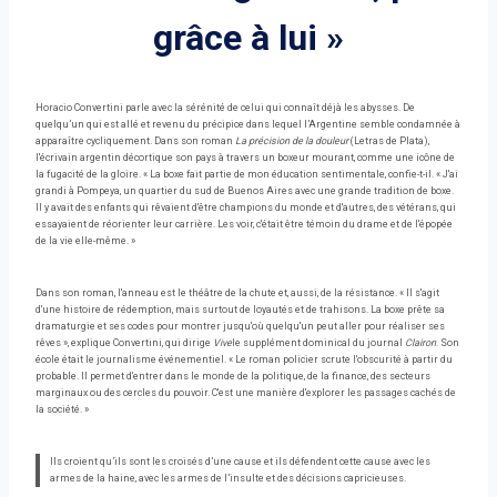
grâce à lui »
Horacio Convertini parle avec la sérénité de celui qui connaît déjà les abysses. De
quelqu’un qui est allé et revenu du précipice dans lequel l’Argentine semble condamnée à
apparaître cycliquement. Dans son roman
La précision de la douleur
(Letras de Plata),
l'écrivain argentin décortique son pays à travers un boxeur mourant, comme une icône de
la fugacité de la gloire. « La boxe fait partie de mon éducation sentimentale, confie-t-il. « J'ai
grandi à Pompeya, un quartier du sud de Buenos Aires avec une grande tradition de boxe.
Il y avait des enfants qui rêvaient d'être champions du monde et d'autres, des vétérans, qui
essayaient de réorienter leur carrière. Les voir, c'était être témoin du drame et de l'épopée
de la vie elle-même. »
Dans son roman, l'anneau est le théâtre de la chute et, aussi, de la résistance. « Il s'agit
d'une histoire de rédemption, mais surtout de loyautés et de trahisons. La boxe prête sa
dramaturgie et ses codes pour montrer jusqu'où quelqu'un peut aller pour réaliser ses
rêves », explique Convertini, qui dirige
Vive
le supplément dominical du journal
Clairon
. Son
école était le journalisme événementiel. « Le roman policier scrute l'obscurité à partir du
probable. Il permet d'entrer dans le monde de la politique, de la finance, des secteurs
marginaux ou des cercles du pouvoir. C'est une manière d'explorer les passages cachés de
la société. »
Ils croient qu’ils sont les croisés d’une cause et ils défendent cette cause avec les
armes de la haine, avec les armes de l’insulte et des décisions capricieuses.