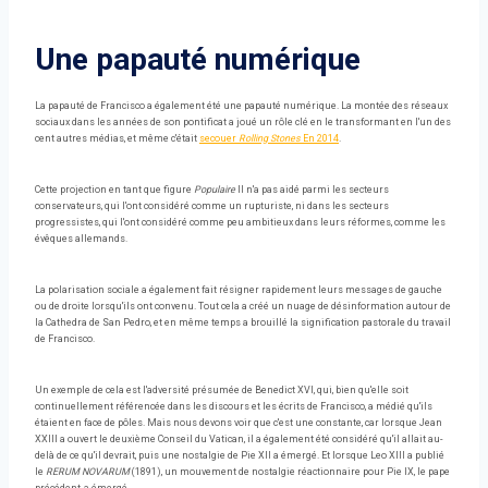
Une papauté numérique
La papauté de Francisco a également été une papauté numérique. La montée des réseaux
sociaux dans les années de son pontificat a joué un rôle clé en le transformant en l'un des
cent autres médias, et même c'était
secouer
Rolling Stones
En 2014
.
Cette projection en tant que figure
Populaire
Il n'a pas aidé parmi les secteurs
conservateurs, qui l'ont considéré comme un rupturiste, ni dans les secteurs
progressistes, qui l'ont considéré comme peu ambitieux dans leurs réformes, comme les
évêques allemands.
La polarisation sociale a également fait résigner rapidement leurs messages de gauche
ou de droite lorsqu'ils ont convenu. Tout cela a créé un nuage de désinformation autour de
la Cathedra de San Pedro, et en même temps a brouillé la signification pastorale du travail
de Francisco.
Un exemple de cela est l'adversité présumée de Benedict XVI, qui, bien qu'elle soit
continuellement référencée dans les discours et les écrits de Francisco, a médié qu'ils
étaient en face de pôles. Mais nous devons voir que c'est une constante, car lorsque Jean
XXIII a ouvert le deuxième Conseil du Vatican, il a également été considéré qu'il allait au-
delà de ce qu'il devrait, puis une nostalgie de Pie XII a émergé. Et lorsque Leo XIII a publié
le
RERUM NOVARUM
(1891), un mouvement de nostalgie réactionnaire pour Pie IX, le pape