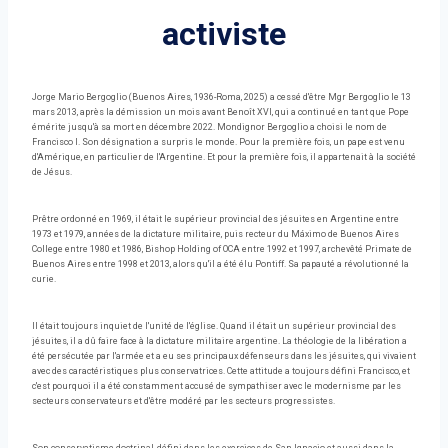
activiste
Jorge Mario Bergoglio (Buenos Aires, 1936-Roma, 2025) a cessé d'être Mgr Bergoglio le 13
mars 2013, après la démission un mois avant Benoît XVI, qui a continué en tant que Pope
émérite jusqu'à sa mort en décembre 2022. Mondignor Bergoglio a choisi le nom de
Francisco I. Son désignation a surpris le monde. Pour la première fois, un pape est venu
d'Amérique, en particulier de l'Argentine. Et pour la première fois, il appartenait à la société
de Jésus.
Prêtre ordonné en 1969, il était le supérieur provincial des jésuites en Argentine entre
1973 et 1979, années de la dictature militaire, puis recteur du Máximo de Buenos Aires
College entre 1980 et 1986, Bishop Holding of OCA entre 1992 et 1997, archevêté Primate de
Buenos Aires entre 1998 et 2013, alors qu'il a été élu Pontiff. Sa papauté a révolutionné la
curie.
Il était toujours inquiet de l'unité de l'église. Quand il était un supérieur provincial des
jésuites, il a dû faire face à la dictature militaire argentine. La théologie de la libération a
été persécutée par l'armée et a eu ses principaux défenseurs dans les jésuites, qui vivaient
avec des caractéristiques plus conservatrices. Cette attitude a toujours défini Francisco, et
c'est pourquoi il a été constamment accusé de sympathiser avec le modernisme par les
secteurs conservateurs et d'être modéré par les secteurs progressistes.