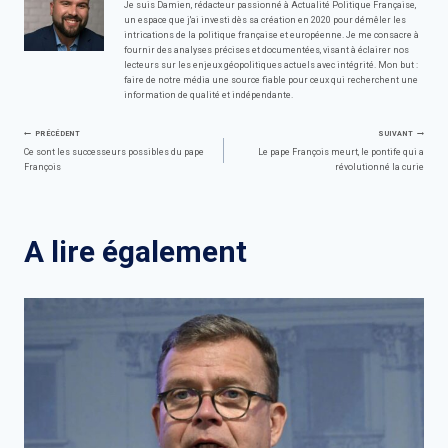
Je suis Damien, rédacteur passionné à Actualité Politique Française,
un espace que j'ai investi dès sa création en 2020 pour démêler les
intrications de la politique française et européenne. Je me consacre à
fournir des analyses précises et documentées, visant à éclairer nos
lecteurs sur les enjeux géopolitiques actuels avec intégrité. Mon but :
faire de notre média une source fiable pour ceux qui recherchent une
information de qualité et indépendante.
Navigation
PRÉCÉDENT
SUIVANT
Ce sont les successeurs possibles du pape
Le pape François meurt, le pontife qui a
François
révolutionné la curie
de
l’article
A lire également