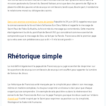
Son conservatisme doctrinal, défini dans les exercices de San Ignacio et aussi dans la
mission pastorale du Conseil du Second Vatican, ainsi que dans les parents de l'Église, le
placent à côté des pauvres et de ceux qui en ont besoin, tandis que, d'autre part, il condamne
le relativisme moral ou s'éloigne des saints.
Dans son premier encyclique,
Fume de lumière
Toi
publié le 29 juin 2013, rappelez-vous que
la connaissance de la foi est liée à l'alliance d'un Dieu fidèle et rappelle le message de
Saint Paul de Fides Ex Auditu, la foi est née du message qui est entendu. Cette maxime
était également la clé du pontificat de Benoît XVI, qui considérait comme essentiel de
comprendre que le message de Dieu se fait par la Parole. Francisco a été le premier pape
qui a vécu avec son prédécesseur, qui a dit: « Il m'a laissé grandir. »
Rhétorique simple
Le mot définit également la papauté de Francisco, qui a jugé essentiel de s'exprimer sur
les questions de ceux qui en ont besoin, de ceux qui ont souffert, pour apporter la lumière
de l'amour de Jésus.
La rhétorique de Francisco a été marquée par la simplicité pour obtenir son message,
même en matière complexe, il a toujours exprimé un discours clair pour que chaque
croyant puisse comprendre. Un exemple de cela peut être vu dans la révérence et les
conseils de San Francisco de Asís sur le pape François, puisque les deux
Lauté oui '
et dans
Fratelli tutti
Il a été inspiré par le Saint pour exprimer sa position sur la simplicité,
l'écologie et la fraternité humaine.