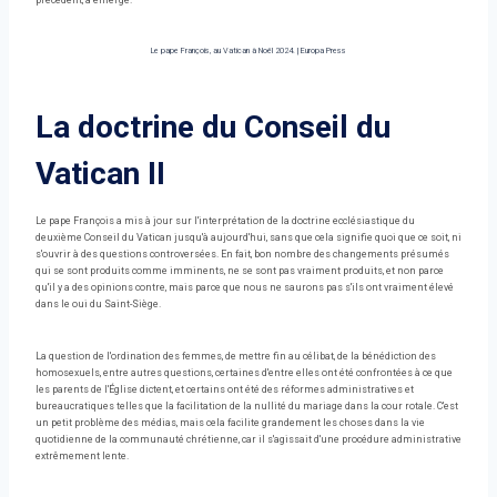
précédent, a émergé.
Le pape François, au Vatican à Noël 2024.
|
Europa Press
La doctrine du Conseil du
Vatican II
Le pape François a mis à jour sur l'interprétation de la doctrine ecclésiastique du
deuxième Conseil du Vatican jusqu'à aujourd'hui, sans que cela signifie quoi que ce soit, ni
s'ouvrir à des questions controversées. En fait, bon nombre des changements présumés
qui se sont produits comme imminents, ne se sont pas vraiment produits, et non parce
qu'il y a des opinions contre, mais parce que nous ne saurons pas s'ils ont vraiment élevé
dans le oui du Saint-Siège.
La question de l'ordination des femmes, de mettre fin au célibat, de la bénédiction des
homosexuels, entre autres questions, certaines d'entre elles ont été confrontées à ce que
les parents de l'Église dictent, et certains ont été des réformes administratives et
bureaucratiques telles que la facilitation de la nullité du mariage dans la cour rotale. C'est
un petit problème des médias, mais cela facilite grandement les choses dans la vie
quotidienne de la communauté chrétienne, car il s'agissait d'une procédure administrative
extrêmement lente.