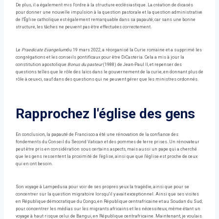
De plus, il a également mis l'ordre à la structure ecclésiastique. La création de dicasés
pour donner une nouvelle impulsion à la question pastorale et la question administrative
de l'Église catholique est également remarquable dans sa papauté, car sans une bonne
structure, les tâches ne peuvent pas être effectuées correctement.
Le
Praedicate Evangelium
du 19 mars 2022, a réorganisé la Curie romaine et a supprimé les
congrégations et les conseils pontificaux pour être DiCasteria. Cela a mis à jour la
constitution apostolique
Bonus du pasteur
(1988) de Jean-Paul II, et repenser des
questions telles que le rôle des laïcs dans le gouvernement de la curie, en donnant plus de
rôle à ceux-ci, sauf dans des questions qui ne peuvent gérer que les ministres ordonnés.
Rapprochez l'église des gens
En conclusion, la papauté de Francisco a été une rénovation de la confiance des
fondements du Conseil du Second Vatican et des pommes de terre prises. Un rénovateur
peut être pris en considération sous certains aspects, mais aussi un pape qui a cherché
que les gens ressentent la proximité de l'église, ainsi que que l'église est proche de ceux
qui en ont besoin.
Son voyage à Lampedusa pour voir de ses propres yeux la tragédie, ainsi que pour se
concentrer sur la question migratoire lorsqu'il y avait exceptionnel. Ainsi que ses visites
en République démocratique du Congo, en République centrafricaine et au Soudan du Sud,
pour concentrer les médias sur les migrants africains et les nécessiteux, même étant un
voyage à haut risque celui de Bangui, en République centrafricaine. Maintenant, je voulais