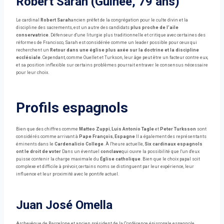
Robert Sarah (Guinée, 79 ans)
Le cardinal
Robert Sarah
ancien préfet de la congrégation pour le culte divin et la
discipline des sacrements, est un autre des candidats
plus proche de l'aile
conservatrice
. Défenseur d'une liturgie plus traditionnelle et critique avec certaines des
réformes de Francisco, Sarah est considérée comme un leader possible pour ceux qui
recherchent un
Retour dans une église plus axée sur la doctrine et la discipline
ecclésiale
. Cependant, comme Ouellet et Turkson, leur âge peut être un facteur contre eux,
et sa position inflexible sur certains problèmes pourrait entraver le consensus nécessaire
pour leur choix.
Profils espagnols
Bien que des chiffres comme
Matteo Zuppi
,
Luis Antonio Tagle
et
Peter Turksson
sont
considérés comme arrivant à
Pape François
,
Espagne
Il a également des représentants
éminents dans le
Cardenalicio College
. À l'heure actuelle,
Six cardinaux espagnols
ont le droit de voter
Dans un éventuel
conclave
qui ouvre la possibilité que l'un d'eux
puisse contenir la charge maximale du
Église catholique
. Bien que le choix papal soit
complexe et difficile à prévoir, certains noms se distinguent par leur expérience, leur
influence et leur proximité avec le pontife actuel.
Juan José Omella
Archevêque de Barcelone et ancien président de la Conférence épiscopale espagnole,