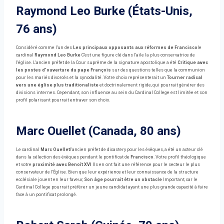
Raymond Leo Burke (États-Unis,
76 ans)
Considéré comme l'un des
Les principaux opposants aux réformes de Francisco
le
cardinal
Raymond Leo Burke
C'est une figure clé dans l'aile la plus conservatrice de
l'église. L'ancien préfet de la Cour suprême de la signature apostolique a été
Critique avec
les postes d'ouverture du pape François
sur des questions telles que la communion
pour les mariés divorcés et la synodalité. Votre choix représenterait un
Tourner radical
vers une église plus traditionaliste
et doctrinalement rigide, qui pourrait générer des
divisions internes. Cependant, son influence au sein du Cardinal College est limitée et son
profil polarisant pourrait entraver son choix.
Marc Ouellet (Canada, 80 ans)
Le cardinal
Marc Ouellet
l'ancien préfet de dicastery pour les évêques, a été un acteur clé
dans la sélection des évêques pendant le pontificat de
Francisco
. Votre profil théologique
et votre
proximité avec Benoît XVI
Ils en ont fait une référence pour le secteur le plus
conservateur de l'Église. Bien que leur expérience et leur connaissance de la structure
ecclésiale jouent en leur faveur,
Son âge pourrait être un obstacle
Important, car le
Cardinal College pourrait préférer un jeune candidat ayant une plus grande capacité à faire
face à un pontificat prolongé.