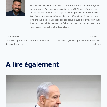
Je suis Damien, rédacteur passionné à Actualité Politique Française,
un espace que j'ai investi dès sa création en 2020 pour démêler les
intrications de la politique française et européenne. Je me consacre à
fournir des analyses précises et documentées, visant à éclairer nos
lecteurs sur les enjeux géopolitiques actuels avec intégrité. Mon but :
faire de notre média une source fiable pour ceux qui recherchent une
information de qualité et indépendante.
Navigation
PRÉCÉDENT
SUIVANT
C'est ce qui prend pour choisir le successeur
Francisco I, le pape que nous avons converti
du pape François
en activiste
de
l’article
A lire également