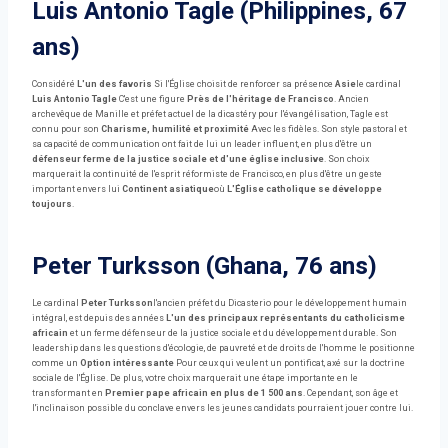
Luis Antonio Tagle (Philippines, 67
ans)
Considéré
L'un des favoris
Si l'Église choisit de renforcer sa présence
Asie
le cardinal
Luis Antonio Tagle
C'est une figure
Près de l'héritage de Francisco
. Ancien
archevêque de Manille et préfet actuel de la dicastéry pour l'évangélisation, Tagle est
connu pour son
Charisme, humilité et proximité
Avec les fidèles. Son style pastoral et
sa capacité de communication ont fait de lui un leader influent, en plus d'être un
défenseur ferme de la justice sociale et d'une église inclusive
. Son choix
marquerait la continuité de l'esprit réformiste de Francisco, en plus d'être un geste
important envers lui
Continent asiatique
où
L'Église catholique se développe
toujours
.
Peter Turksson (Ghana, 76 ans)
Le cardinal
Peter Turksson
l'ancien préfet du Dicasterio pour le développement humain
intégral, est depuis des années
L'un des principaux représentants du catholicisme
africain
et un ferme défenseur de la justice sociale et du développement durable. Son
leadership dans les questions d'écologie, de pauvreté et de droits de l'homme le positionne
comme un
Option intéressante
Pour ceux qui veulent un pontificat, axé sur la doctrine
sociale de l'Église. De plus, votre choix marquerait une étape importante en le
transformant en
Premier pape africain en plus de 1 500 ans
. Cependant, son âge et
l'inclinaison possible du conclave envers les jeunes candidats pourraient jouer contre lui.