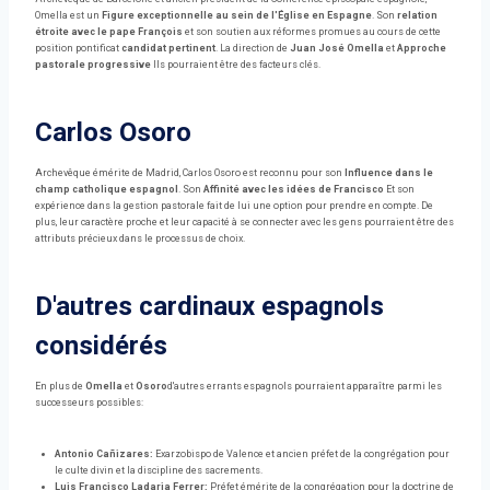
Omella est un
Figure exceptionnelle au sein de l'Église en Espagne
. Son
relation
étroite avec le pape François
et son soutien aux réformes promues au cours de cette
position pontificat
candidat pertinent
. La direction de
Juan José Omella
et
Approche
pastorale progressive
Ils pourraient être des facteurs clés.
Carlos Osoro
Archevêque émérite de Madrid, Carlos Osoro est reconnu pour son
Influence dans le
champ catholique espagnol
. Son
Affinité avec les idées de Francisco
Et son
expérience dans la gestion pastorale fait de lui une option pour prendre en compte. De
plus, leur caractère proche et leur capacité à se connecter avec les gens pourraient être des
attributs précieux dans le processus de choix.
D'autres cardinaux espagnols
considérés
En plus de
Omella
et
Osoro
d'autres errants espagnols pourraient apparaître parmi les
successeurs possibles:
Antonio Cañizares:
Exarzobispo de Valence et ancien préfet de la congrégation pour
le culte divin et la discipline des sacrements.
Luis Francisco Ladaria Ferrer:
Préfet émérite de la congrégation pour la doctrine de