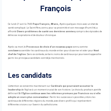
François
Ce lundi 21 avril à 7h00
Pape François, 88 ans,
Après quelques mois avec un état de
santé compliqué. Le Saint-Père, connu pour sa proximité et son message d'humilité, a
affronté
Divers problèmes de santé ces dernières années
y compris des épisodes de
détresse respiratoire et de douleur chronique.
Après sa mort, le
Processus de choix d'un nouveau pape
connu comme
conclave
rassembler les cardinaux du monde entier pour discerner et voter pour
Next
chef de l'église
. Dans ce contexte, certains noms de cardinaux qui pourraient apparaître
parmi les principaux candidats sont déjà mentionnés.
Les candidats
L'attention se concentre maintenant sur
Cardinals qui pourraient assumer le
leadership
de l'église à un moment crucial de son histoire. Le choix du prochain pontife
définirait
Si l'Église continue avec les réformes promues par Francisco ou si elle
adopte un cours plus conservateur
. Parmi les successeurs possibles, citons les
cardinaux de différentes régions du monde, avec divers profils qui représentent
différentes visions sur l'avenir du catholicisme.