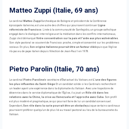
Matteo Zuppi (Italie, 69 ans)
Le cardinal
Matteo Zuppi
l'archevêque de Bologne et président de la Conférence
épiscopale italienne, est une autre des chiffres qui pourraient continuer
Ligne
réformiste de Francisco
. Linée à la communauté de Sant'egidio, un groupe catholique
engagé dans le dialogue interreligieux et la médiation dans les conflits internationaux,
Zuppi s'est démarqué
Votre concentration sur la paix et l'aide aux plus vulnérables
.
Son style pastoral se souvient de Francisco: proche, simple et concentré sur les problèmes
sociaux. En plus,
Son origine italienne pourrait être un facteur clé
depuis que l'église
n'a pas eu de pape italien depuis l'élection de Jean-Paul I en 1978.
Pietro Parolin (Italie, 70 ans)
Le cardinal
Pietro Paroline
le secrétaire d'État actuel du Vatican, est
L'une des figures
les plus influentes du Saint-Siège
Et un candidat solide si les Cardinals recherchent
un leader ayant une expérience dans la diplomatie du Vatican. Avec une trajectoire de
décennies dans le service diplomatique de l'Église, il a joué un
Rôle clé dans les
relations avec la Chine, la crise au Venezuela et l'approche avec Cuba
. Son profil
est plus modéré et pragmatique, ce qui pourrait faire de lui un candidat consensuel.
Cependant,
Son rôle dans la curie pourrait être un obstacle
puisque certains cardinaux
pourraient préférer quelqu'un de plus lié au travail pastoral au lieu de la bureaucratie du
Vatican.