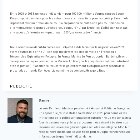
Entre 2028 et 2034, un fonds indépendant pour 100 000 millions d'euros sera créé pour
Kiev, composé d'un tiers pour les subventions et en deux tiers pour les prêts préférentiels.
Cependant, c'est un niveau d'aide pour la préparation de l'adhésion, pas pour l'adhésion
elle-même, et correspond aux fonds reçus aujourd'hui par Bruxelles. L'adhésion n'est pas
envisagée qu'elle entre en vigueur avant 2034, selon ce cadre financier.
Nous sommes au début du processus. L'objectif est de terminer la négociation en 2026,
avant d'autres fois, afin qu'il soit déjà fixé devant les présidentiels en France ou à
l'Assemblée législative en Pologne. En France Marine Le Pen, ou Jordan Bardella, ils ont
des options de papier pour arriver à Macron. En Pologne, les populistes nationaux du droit
et de la justice (IP) aspirent à récupérer le gouvernement, bien qu'ils aient besoin de la
plupart des ultras de Konfedeercja ou même du dénigorz Grzegorz Braun.
PUBLICITÉ
Damien
Je suis Damien, rédacteur passionné à Actualité Politique Française,
un espace que j'ai investi dès sa création en 2020 pour démêler les
intrications de la politique française et européenne. Je me consacre à
fournir des analyses précises et documentées, visant à éclairer nos
lecteurs sur les enjeux géopolitiques actuels avec intégrité. Mon but :
faire de notre média une source fiable pour ceux qui recherchent une
information de qualité et indépendante.