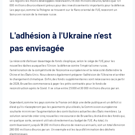
Les régions les moins développées recevraient 216 000 millions d'euros, tandis que 131
000 millions d'euros étaient prévus pour des investissements importants pour la défense.
Les pays qui, comme la Pologne se trouvent sur le flanc oriental de l'UE, recevront un
bonus en raison de la menace russe.
L'adhésion à l'Ukraine n'est
pas envisagée
La nécessité d'allouer davantage de fonds s'explique, selon le siège de l'UE, pour les
nouvelles tâches auxquelles l'Union: la défense contre l'impérialisme russe,
l'amélioration de la compétitivité de l'économie européenne et la nécessité d'atteindre la
Chine et les États-Unis. Nous devons également préparer l'adhésion de l'Ukraine et arrêter
le changement climatique. Enfin, des fonds supplémentaires sont nécessaires car, à partir
de 2028, Bruxelles commencera à payer les prêts contractés pour le fonds de
reconstruction après le Covid. Il se situe entre 25 000 et 30 000 millions d'euros par an.
Cependant, comme les pays comme la France ont déjà une dette publique et un déficit si
élevé qu'ils n'accepteront pas les paiements plus élevés, la Commission européenne
souhaite minimiser l'augmentation des contributions actuelles des États membres. La
solution serait de créer cinq nouvelles «ressources» de Bruxelles, c'est-à-dire des fonds qui,
en quelque sorte, seraient utilisés directement au budget de l'UE. Au total, ils
contribueraient jusqu'à 58 200 millions d'euros de revenus annuels, soit un total d'environ
280 000 millions d'euros par an. Un exemple est les taux d'élimination des déchets
électroniques.