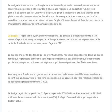
Les négociations se sont prolongées au milieu de la journée mercredi, de sorte que la
conférence de presse a été retardée à plusieurs reprises. Le budget de l'UE est très
compliqué pour quadrar: une véritable preuve pour les négociateurs. Les MEP se sont
plaints auprès du commissaire Serafin pour le manque de transparence, car ils n'ont
accédé au contenu que la dernière minute. De plus, Von der Leyen et Serafin ont concouru
mutuellement lorsqu'ils font connaître les détails.
Ce budget
Il représente 1,26% du revenu national de Bruta du bloc (RNB), contre 1,13%
actuel. Cependant, une grande partie de l'augmentation s'explique par le paiement de la
dette du fonds de recouvrement, selon l'agence EFE.
La grande majorité des fonds, qui s'élèvent à 865 000 millions, seront gérés dans un grand
fonds qui regroupera différentes politiques emblématiques du bloc et qui fonctionnera
par le biais de plans nationaux et régionaux qui devront préparer les États membres.
Avec ce grand fonds, les programmes de dépenses traditionnels de l'Union européenne
seront inclus, en particulier les fonds de cohésion SO appelés pour les régions et l'aide de
la politique agricole commune (PAC).
Le budget agricole proposé par l'UE pour la période 2028-2034 s'élèvera à environ 302 000
millions d'euros au sein du fonds unique (3%). Il s'agit d'une réduction par rapport au
budget actuel.