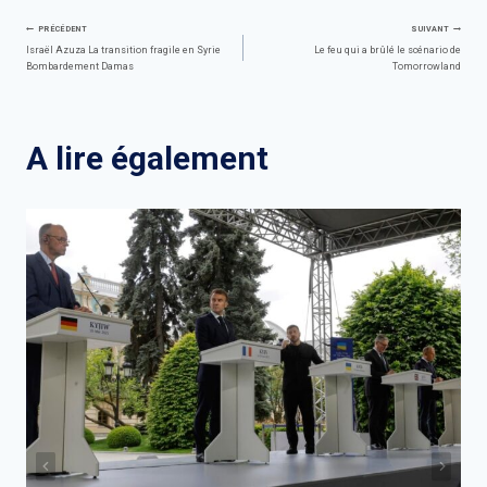
Navigation
PRÉCÉDENT
SUIVANT
Israël Azuza La transition fragile en Syrie
Le feu qui a brûlé le scénario de
Bombardement Damas
Tomorrowland
de
l’article
A lire également