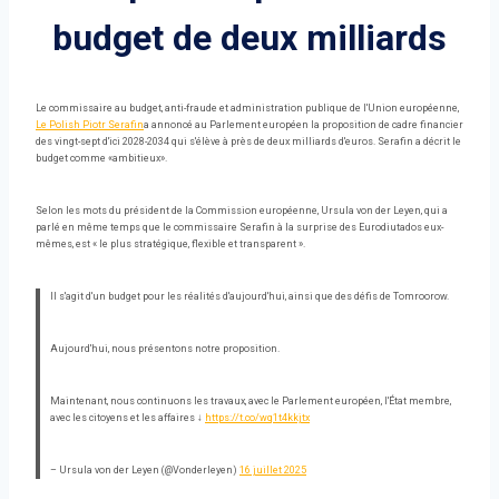
budget de deux milliards
Le commissaire au budget, anti-fraude et administration publique de l'Union européenne,
Le Polish Piotr Serafin
a annoncé au Parlement européen la proposition de cadre financier
des vingt-sept d'ici 2028-2034 qui s'élève à près de deux milliards d'euros. Serafin a décrit le
budget comme «ambitieux».
Selon les mots du président de la Commission européenne, Ursula von der Leyen, qui a
parlé en même temps que le commissaire Serafin à la surprise des Eurodiutados eux-
mêmes, est « le plus stratégique, flexible et transparent ».
Il s'agit d'un budget pour les réalités d'aujourd'hui, ainsi que des défis de Tomroorow.
Aujourd'hui, nous présentons notre proposition.
Maintenant, nous continuons les travaux, avec le Parlement européen, l'État membre,
avec les citoyens et les affaires ↓
https://t.co/wq1t4kkjtx
– Ursula von der Leyen (@Vonderleyen)
16 juillet 2025